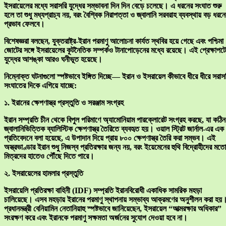
ইসরায়েলের মধ্যে সরাসরি যুদ্ধের সম্ভাবনা দিন দিন বেড়ে চলেছে। এ ধরনের সংঘাত শুরু
হলে তা শুধু মধ্যপ্রাচ্য নয়, বরং বৈশ্বিক নিরাপত্তা ও জ্বালানি সরবরাহ ব্যবস্থায় বড় ধরনে
প্রভাব ফেলবে।
বিশেষজ্ঞরা বলছেন, যুক্তরাষ্ট্র-ইরান পরমাণু আলোচনা কার্যত স্থবির হয়ে গেছে এবং পশ্চিমা
জোটের সঙ্গে ইসরায়েলের কূটনৈতিক সম্পর্কও টানাপোড়েনের মধ্যে রয়েছে। এই প্রেক্ষাপটে
যুদ্ধের আশঙ্কা আরও ঘনীভূত হয়েছে।
নিম্নোক্ত ঘটনাগুলো স্পষ্টভাবে ইঙ্গিত দিচ্ছে— ইরান ও ইসরায়েল কীভাবে ধীরে ধীরে সরাস
সংঘাতের দিকে এগিয়ে যাচ্ছে:
১. ইরানের ক্ষেপণাস্ত্র প্রস্তুতি ও সরঞ্জাম সংগ্রহ
ইরান সম্প্রতি চীন থেকে বিপুল পরিমাণে অ্যামোনিয়াম পারক্লোরেট সংগ্রহ করছে, যা কঠিন
জ্বালানিভিত্তিক ব্যালিস্টিক ক্ষেপণাস্ত্র তৈরিতে ব্যবহৃত হয়। ওয়াল স্ট্রিট জার্নাল-এর এক
প্রতিবেদনে বলা হয়েছে, এ উপাদান দিয়ে প্রায় ৮০০ ক্ষেপণাস্ত্র তৈরি করা সম্ভব। এই
অস্ত্রভাণ্ডার ইরান শুধু নিজস্ব প্রতিরক্ষার জন্য নয়, বরং ইয়েমেনের হুথি বিদ্রোহীদের মতো
মিত্রদের হাতেও পৌঁছে দিতে পারে।
২. ইসরায়েলের হামলার প্রস্তুতি
ইসরায়েলি প্রতিরক্ষা বাহিনী (IDF) সম্প্রতি ইরানবিরোধী একাধিক সামরিক মহড়া
চালিয়েছে। এসব মহড়ায় ইরানের পরমাণু স্থাপনায় সম্ভাব্য আক্রমণের অনুশীলন করা হয়
প্রধানমন্ত্রী বেনিয়ামিন নেতানিয়াহু স্পষ্টভাবে জানিয়েছেন, ইসরায়েল “আত্মরক্ষার অধিকার”
সংরক্ষণ করে এবং ইরানকে পরমাণু সক্ষমতা অর্জনের সুযোগ দেওয়া হবে না।