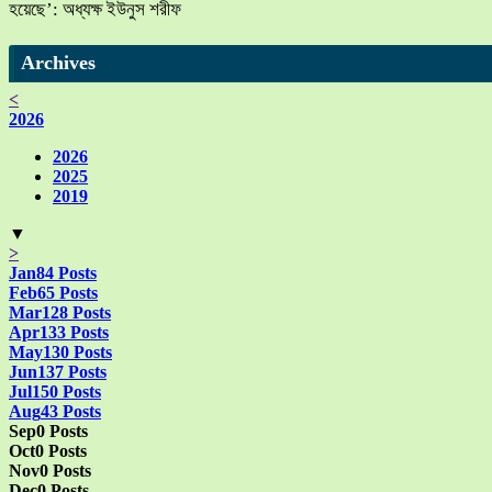
হয়েছে’: অধ্যক্ষ ইউনুস শরীফ
Archives
<
2026
2026
2025
2019
▼
>
Jan
84
Posts
Feb
65
Posts
Mar
128
Posts
Apr
133
Posts
May
130
Posts
Jun
137
Posts
Jul
150
Posts
Aug
43
Posts
Sep
0
Posts
Oct
0
Posts
Nov
0
Posts
Dec
0
Posts