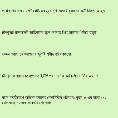
তারাকান্দায় বাস ও মোটরবাইকের মুখোমুখি সংঘর্ষে যুবদলের কর্মী নিহত, আহত – ১
চাঁদপুরের মাদকসেবী ভাতিজাকে তুলে আনতে গিয়ে চাচাকে পিটিয়ে হত্যা
কেমন আছে চরফ্যাশনের জুলাই শহীদ পরিবারগুলো
চাঁদপুর জেলায় একযোগে ৩১ ইউপি প্রশাসনিক কর্মকর্তার বদলির আদেশ
বাসে যাত্রীবেশে অভিনব কায়দায় ফেনসিডিল পরিবহন: র‍্যাব-৫ এর হাতে ১১২
বোতলসহ ১ মাদক কারবারি গ্রেপ্তার