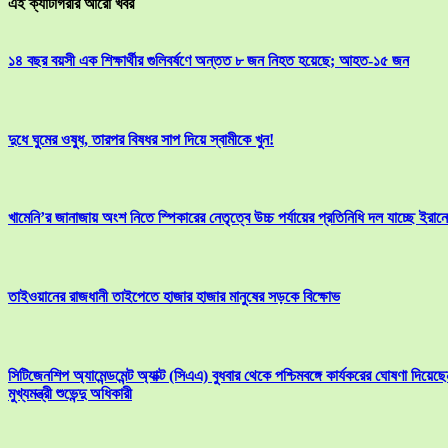
এই ক্যাটাগরীর আরো খবর
১৪ বছর বয়সী এক শিক্ষার্থীর গুলিবর্ষণে অন্তত ৮ জন নিহত হয়েছে; আহত-১৫ জন
দুধে ঘুমের ওষুধ, তারপর বিষধর সাপ দিয়ে স্বামীকে খুন!
খামেনি’র জানাজায় অংশ নিতে স্পিকারের নেতৃত্বে উচ্চ পর্যায়ের প্রতিনিধি দল যাচ্ছে ইরানে
তাইওয়ানের রাজধানী তাইপেতে হাজার হাজার মানুষের সড়কে বিক্ষোভ
সিটিজেনশিপ অ্যামেন্ডমেন্ট অ্যাক্ট (সিএএ) বুধবার থেকে পশ্চিমবঙ্গে কার্যকরের ঘোষণা দিয়েছে
মুখ্যমন্ত্রী শুভেন্দু অধিকারী