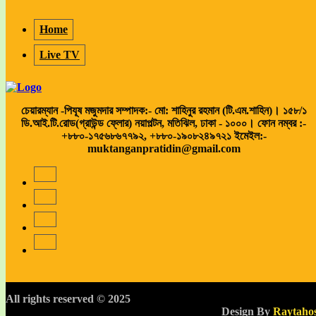
Home
Live TV
চেয়ারম্যান -পিযূষ মজুমদার সম্পাদক:- মো: শাহিনুর রহমান (টি.এম.শাহিন)। ১৫৮/১
ডি.আই.টি.রোড(গ্রাউন্ড ফ্লোর) নয়াপল্টন, মতিঝিল, ঢাকা - ১০০০। ফোন নম্বর :-
+৮৮০-১৭৫৬৮৬৭৭৯২, +৮৮০-১৯০৮২৪৯৭২১ ইমেইল:-
muktanganpratidin@gmail.com
All rights reserved © 2025
Design By
Raytaho