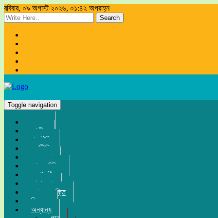
রবিবার, ০৯ অগাস্ট ২০২৬, ০১:৪২ অপরাহ্ন
Search
Toggle navigation
প্রচ্ছদ
জাতীয়
রাজনীতি
অর্থনীতি
সারা দেশ
আন্তর্জাতিক
সম্পাদকীয়
খেলা-ধুলা
তথ্য-প্রযুক্তি
বিনোদন
অন্যান্য