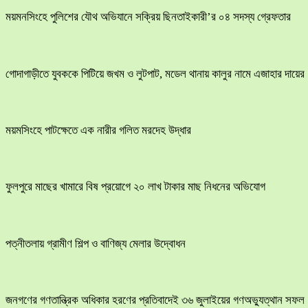
ময়মনসিংহে পুলিশের যৌথ অভিযানে সক্রিয় ছিনতাইকারী’র ০৪ সদস্য গ্রেফতার
​গোদাগাড়ীতে যুবককে পিটিয়ে জখম ও লুটপাট, মডেল থানায় কালুর নামে এজাহার দায়ের
ময়মসিংহে পাটক্ষেতে এক নারীর গলিত মরদেহ উদ্ধার
ফুলপুরে মাছের খামারে বিষ প্রয়োগে ২০ লাখ টাকার মাছ নিধনের অভিযোগ
পত্নীতলায় গ্রামীণ শিল্প ও বাণিজ্য মেলার উদ্বোধন
জনগণের গণতান্ত্রিক অধিকার হরণের প্রতিবাদেই ৩৬ জুলাইয়ের গণঅভ্যুত্থান সফল