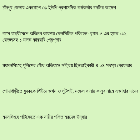
চাঁদপুর জেলায় একযোগে ৩১ ইউপি প্রশাসনিক কর্মকর্তার বদলির আদেশ
বাসে যাত্রীবেশে অভিনব কায়দায় ফেনসিডিল পরিবহন: র‍্যাব-৫ এর হাতে ১১২
বোতলসহ ১ মাদক কারবারি গ্রেপ্তার
ময়মনসিংহে পুলিশের যৌথ অভিযানে সক্রিয় ছিনতাইকারী’র ০৪ সদস্য গ্রেফতার
​গোদাগাড়ীতে যুবককে পিটিয়ে জখম ও লুটপাট, মডেল থানায় কালুর নামে এজাহার দায়ের
ময়মসিংহে পাটক্ষেতে এক নারীর গলিত মরদেহ উদ্ধার