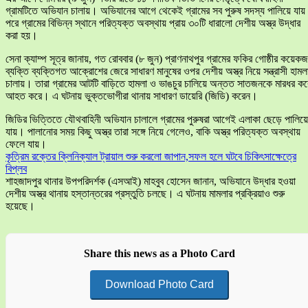
গ্রামটিতে অভিযান চালায়। অভিযানের আগে থেকেই গ্রামের সব পুরুষ সদস্য পালিয়ে যা
পরে গ্রামের বিভিন্ন স্থানে পরিত্যক্ত অবস্থায় প্রায় ৩০টি ধারালো দেশীয় অস্ত্র উদ্ধার
করা হয়।
সেনা ক্যাম্প সূত্র জানায়, গত রোববার (৮ জুন) প্রাণনাথপুর গ্রামের ফকির গোষ্ঠীর কয়েক
ব্যক্তি ব্যক্তিগত আক্রোশের জেরে সাধারণ মানুষের ওপর দেশীয় অস্ত্র নিয়ে সন্ত্রাসী হামল
চালায়। তারা গ্রামের আটটি বাড়িতে হামলা ও ভাঙচুর চালিয়ে অন্তত সাতজনকে মারধর কর
আহত করে। এ ঘটনায় ভুক্তভোগীরা থানায় সাধারণ ডায়েরি (জিডি) করেন।
জিডির ভিত্তিতে যৌথবাহিনী অভিযান চালালে গ্রামের পুরুষরা আগেই এলাকা ছেড়ে পালিয়ে
যায়। পালানোর সময় কিছু অস্ত্র তারা সঙ্গে নিয়ে গেলেও, বাকি অস্ত্র পরিত্যক্ত অবস্থায়
ফেলে যায়।
কৃত্রিম রক্তের ক্লিনিক্যাল ট্রায়াল শুরু করলো জাপান,সফল হলে ঘটবে চিকিৎসাক্ষেত্রে
বিপ্লব
শাহজাদপুর থানার উপপরিদর্শক (এসআই) মাহবুব হোসেন জানান, অভিযানে উদ্ধার হওয়া
দেশীয় অস্ত্র থানায় হস্তান্তরের প্রস্তুতি চলছে। এ ঘটনায় মামলার প্রক্রিয়াও শুরু
হয়েছে।
Share this news as a Photo Card
Download Photo Card