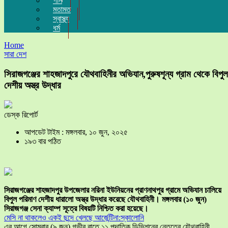
গান
মতামত
স্বাস্থ্য
ধর্ম
Home
সারা দেশ
সিরাজগঞ্জের শাহজাদপুরে যৌথবাহিনীর অভিযান,পুরুষশূন্য গ্রাম থেকে বিপুল
দেশীয় অস্ত্র উদ্ধার
ডেস্ক রিপোর্ট
আপডেট টাইম : মঙ্গলবার, ১০ জুন, ২০২৫
১৯৩ বার পঠিত
সিরাজগঞ্জের শাহজাদপুর উপজেলার নরিনা ইউনিয়নের প্রাণনাথপুর গ্রামে অভিযান চালিয়ে
বিপুল পরিমাণ দেশীয় ধারালো অস্ত্র উদ্ধার করেছে যৌথবাহিনী। মঙ্গলবার (১০ জুন)
সিরাজগঞ্জ সেনা ক্যাম্প সূত্রে বিষয়টি নিশ্চিত করা হয়েছে।
মেসি না থাকলেও একই ছন্দে খেলছে আর্জেন্টিনা:স্কালোনি
এর আগে সোমবার (৯ জুন) গভীর রাতে ১১ পদাতিক ডিভিশনের নেতৃত্বে যৌথবাহিনী