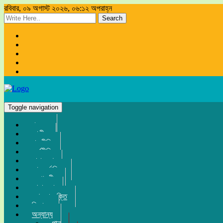
রবিবার, ০৯ অগাস্ট ২০২৬, ০৬:১২ অপরাহ্ন
Search
Toggle navigation
প্রচ্ছদ
জাতীয়
রাজনীতি
অর্থনীতি
সারা দেশ
আন্তর্জাতিক
সম্পাদকীয়
খেলা-ধুলা
তথ্য-প্রযুক্তি
বিনোদন
অন্যান্য