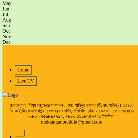
May
Jun
Jul
Aug
Sep
Oct
Nov
Dec
Home
Live TV
চেয়ারম্যান -পিযূষ মজুমদার সম্পাদক:- মো: শাহিনুর রহমান (টি.এম.শাহিন)। ১৫৮/১
ডি.আই.টি.রোড(গ্রাউন্ড ফ্লোর) নয়াপল্টন, মতিঝিল, ঢাকা - ১০০০। ফোন নম্বর :-
+৮৮০-১৭৫৬৮৬৭৭৯২, +৮৮০-১৯০৮২৪৯৭২১ ইমেইল:-
muktanganpratidin@gmail.com