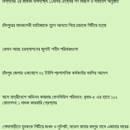
বিপ্লবের ২য় বার্ষিকী উপলক্ষ্যে ১১দলিয় ঐক্যের গণ মিছিল ও সমাবেশ অনুষ্ঠিত
চাঁদপুরের মাদকসেবী ভাতিজাকে তুলে আনতে গিয়ে চাচাকে পিটিয়ে হত্যা
কেমন আছে চরফ্যাশনের জুলাই শহীদ পরিবারগুলো
চাঁদপুর জেলায় একযোগে ৩১ ইউপি প্রশাসনিক কর্মকর্তার বদলির আদেশ
বাসে যাত্রীবেশে অভিনব কায়দায় ফেনসিডিল পরিবহন: র‍্যাব-৫ এর হাতে ১১২
বোতলসহ ১ মাদক কারবারি গ্রেপ্তার
​গোদাগাড়ীতে যুবককে পিটিয়ে জখম ও লুটপাট, মডেল থানায় কালুর নামে এজাহার দায়ের