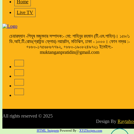
Home
Live TV
চেয়ারম্যান -পিযূষ মজুমদার সম্পাদক:- মো: শাহিনুর রহমান (টি.এম.শাহিন)। ১৫৮/১
ডি.আই.টি.রোড(গ্রাউন্ড ফ্লোর) নয়াপল্টন, মতিঝিল, ঢাকা - ১০০০। ফোন নম্বর :-
+৮৮০-১৭৫৬৮৬৭৭৯২, +৮৮০-১৯০৮২৪৯৭২১ ইমেইল:-
muktanganpratidin@gmail.com
All rights reserved © 2025
Design By
Raytaho
HTML Snippets
Powered By :
XYZScripts.com