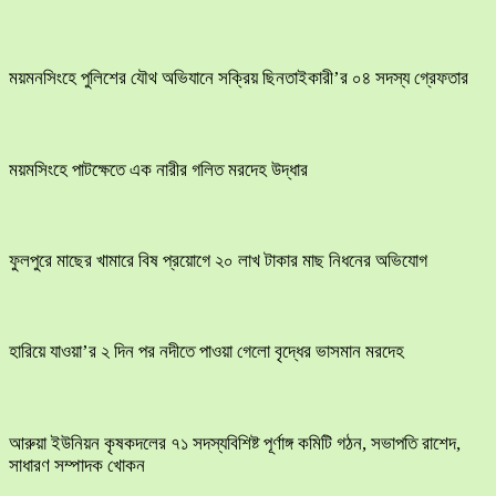
ময়মনসিংহে পুলিশের যৌথ অভিযানে সক্রিয় ছিনতাইকারী’র ০৪ সদস্য গ্রেফতার
ময়মসিংহে পাটক্ষেতে এক নারীর গলিত মরদেহ উদ্ধার
ফুলপুরে মাছের খামারে বিষ প্রয়োগে ২০ লাখ টাকার মাছ নিধনের অভিযোগ
হারিয়ে যাওয়া’র ২ দিন পর নদীতে পাওয়া গেলো বৃদ্ধের ভাসমান মরদেহ
আরুয়া ইউনিয়ন কৃষকদলের ৭১ সদস্যবিশিষ্ট পূর্ণাঙ্গ কমিটি গঠন, সভাপতি রাশেদ,
সাধারণ সম্পাদক খোকন