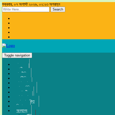
শুক্রবার, ০৭ অগাস্ট ২০২৬, ০২:২৩ অপরাহ্ন
Search
Toggle navigation
প্রচ্ছদ
জাতীয়
রাজনীতি
অর্থনীতি
সারা দেশ
আন্তর্জাতিক
সম্পাদকীয়
খেলা-ধুলা
তথ্য-প্রযুক্তি
বিনোদন
অন্যান্য