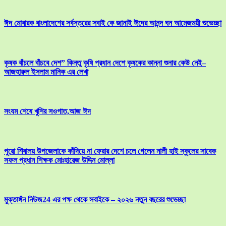
ঈদ মোবারক বাংলাদেশের সর্বস্তরের সবাই কে জানাই ঈদের আনন্দ ঘন আমেজময়ী শুভেচ্ছা
কৃষক বাঁচলে বাঁচবে দেশ” কিন্তু কৃষি প্রধান দেশে কৃষকের কান্না শুনার কেউ নেই–
আজহারুল ইসলাম মানিক এর লেখা
সংযম শেষে খুশির সওগাত,আজ ঈদ
পুরো শিবালয় উপজেলাকে কাঁদিয়ে না ফেরার দেশে চলে গেলেন নালী হাই স্কুলের সাবেক
সফল প্রধান শিক্ষক মোঃহারেজ উদ্দিন মোল্লা
মুক্তাঙ্গঁন নিউজ24 এর পক্ষ থেকে সবাইকে – ২০২৬ নতুন বছরের শুভেচ্ছা