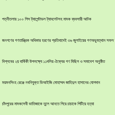
পত্নীতলায় ১০০ পিস ট্যাপেন্টাডল ট্যাবলেটসহ মাদক ব্যবসায়ী আটক
জনগণের গণতান্ত্রিক অধিকার হরণের প্রতিবাদেই ৩৬ জুলাইয়ের গণঅভ্যুত্থান সফল 
বিপ্লবের ২য় বার্ষিকী উপলক্ষ্যে ১১দলিয় ঐক্যের গণ মিছিল ও সমাবেশ অনুষ্ঠিত
ময়মনসিংহ রেঞ্জে নবনিযুক্ত ডিআইজি মোহাম্মদ জাহিদুল হাসানের যোগদান
চাঁদপুরের মাদকসেবী ভাতিজাকে তুলে আনতে গিয়ে চাচাকে পিটিয়ে হত্যা