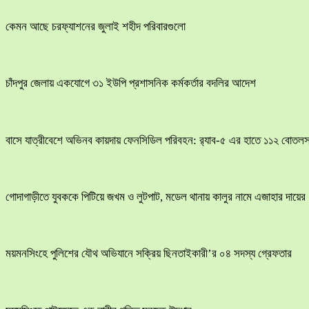
কেমন আছে চরফ্যাশনের জুলাই শহীদ পরিবারগুলো
চাঁদপুর জেলায় একযোগে ৩১ ইউপি প্রশাসনিক কর্মকর্তার বদলির আদেশ
বাসে যাত্রীবেশে অভিনব কায়দায় ফেনসিডিল পরিবহন: র‍্যাব-৫ এর হাতে ১১২ বোতলস
​গোদাগাড়ীতে যুবককে পিটিয়ে জখম ও লুটপাট, মডেল থানায় কালুর নামে এজাহার দায়ের
ময়মনসিংহে পুলিশের যৌথ অভিযানে সক্রিয় ছিনতাইকারী’র ০৪ সদস্য গ্রেফতার