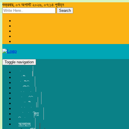
শুক্রবার, ০৭ অগাস্ট ২০২৬, ০৭:১৪ পূর্বাহ্ন
Search
Toggle navigation
প্রচ্ছদ
জাতীয়
রাজনীতি
অর্থনীতি
সারা দেশ
আন্তর্জাতিক
সম্পাদকীয়
খেলা-ধুলা
তথ্য-প্রযুক্তি
বিনোদন
অন্যান্য