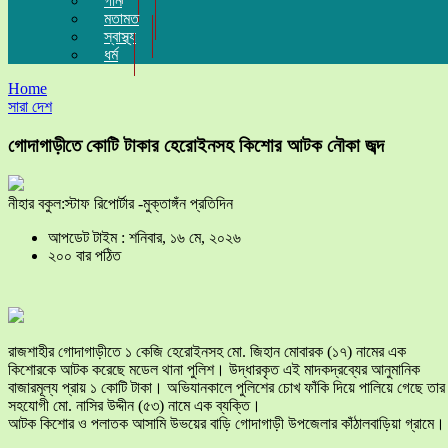
গান
মতামত
স্বাস্থ্য
ধর্ম
Home
সারা দেশ
গোদাগাড়ীতে কোটি টাকার হেরোইনসহ কিশোর আটক নৌকা জব্দ
নীহার বকুল:স্টাফ রিপোর্টার -মুক্তাঙ্গঁন প্রতিদিন
আপডেট টাইম : শনিবার, ১৬ মে, ২০২৬
২০০ বার পঠিত
রাজশাহীর গোদাগাড়ীতে ১ কেজি হেরোইনসহ মো. জিহান মোবারক (১৭) নামের এক
কিশোরকে আটক করেছে মডেল থানা পুলিশ। উদ্ধারকৃত এই মাদকদ্রব্যের আনুমানিক
বাজারমূল্য প্রায় ১ কোটি টাকা। অভিযানকালে পুলিশের চোখ ফাঁকি দিয়ে পালিয়ে গেছে তার
সহযোগী মো. নাসির উদ্দীন (৫৩) নামে এক ব্যক্তি।
​আটক কিশোর ও পলাতক আসামি উভয়ের বাড়ি গোদাগাড়ী উপজেলার কাঁঠালবাড়িয়া গ্রামে।