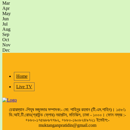
Mar
Apr
May
Jun
Jul
Aug
Sep
Oct
Nov
Dec
Home
Live TV
চেয়ারম্যান -পিযূষ মজুমদার সম্পাদক:- মো: শাহিনুর রহমান (টি.এম.শাহিন)। ১৫৮/১
ডি.আই.টি.রোড(গ্রাউন্ড ফ্লোর) নয়াপল্টন, মতিঝিল, ঢাকা - ১০০০। ফোন নম্বর :-
+৮৮০-১৭৫৬৮৬৭৭৯২, +৮৮০-১৯০৮২৪৯৭২১ ইমেইল:-
muktanganpratidin@gmail.com