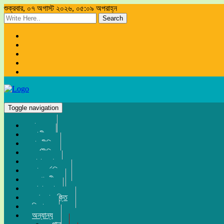
শুক্রবার, ০৭ অগাস্ট ২০২৬, ০৫:০৯ অপরাহ্ন
Search
Toggle navigation
প্রচ্ছদ
জাতীয়
রাজনীতি
অর্থনীতি
সারা দেশ
আন্তর্জাতিক
সম্পাদকীয়
খেলা-ধুলা
তথ্য-প্রযুক্তি
বিনোদন
অন্যান্য