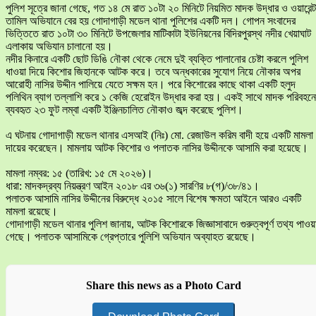
​পুলিশ সূত্রে জানা গেছে, গত ১৪ মে রাত ১০টা ২০ মিনিটে নিয়মিত মাদক উদ্ধার ও ওয়ারেন্ট
তামিল অভিযানে বের হয় গোদাগাড়ী মডেল থানা পুলিশের একটি দল। গোপন সংবাদের
ভিত্তিতে রাত ১০টা ৩০ মিনিটে উপজেলার মাটিকাটা ইউনিয়নের বিদিরপুরস্থ নদীর খেয়াঘাট
এলাকায় অভিযান চালানো হয়।
​নদীর কিনারে একটি ছোট ডিঙি নৌকা থেকে নেমে দুই ব্যক্তি পালানোর চেষ্টা করলে পুলিশ
ধাওয়া দিয়ে কিশোর জিহানকে আটক করে। তবে অন্ধকারের সুযোগ নিয়ে নৌকার অপর
আরোহী নাসির উদ্দীন পালিয়ে যেতে সক্ষম হন। পরে কিশোরের কাছে থাকা একটি হলুদ
পলিথিন ব্যাগ তল্লাশি করে ১ কেজি হেরোইন উদ্ধার করা হয়। একই সাথে মাদক পরিবহনে
ব্যবহৃত ২৩ ফুট লম্বা একটি ইঞ্জিনচালিত নৌকাও জব্দ করেছে পুলিশ।
​এ ঘটনায় গোদাগাড়ী মডেল থানার এসআই (নিঃ) মো. রেজাউল করিম বাদী হয়ে একটি মামলা
দায়ের করেছেন। মামলায় আটক কিশোর ও পলাতক নাসির উদ্দীনকে আসামি করা হয়েছে।
​মামলা নম্বর: ১৫ (তারিখ: ১৫ মে ২০২৬)।
​ধারা: মাদকদ্রব্য নিয়ন্ত্রণ আইন ২০১৮ এর ৩৬(১) সারণির ৮(গ)/৩৮/৪১।
পলাতক আসামি নাসির উদ্দীনের বিরুদ্ধে ২০১৫ সালে বিশেষ ক্ষমতা আইনে আরও একটি
মামলা রয়েছে।
​গোদাগাড়ী মডেল থানার পুলিশ জানায়, আটক কিশোরকে জিজ্ঞাসাবাদে গুরুত্বপূর্ণ তথ্য পাওয়
গেছে। পলাতক আসামিকে গ্রেপ্তারে পুলিশি অভিযান অব্যাহত রয়েছে।
Share this news as a Photo Card