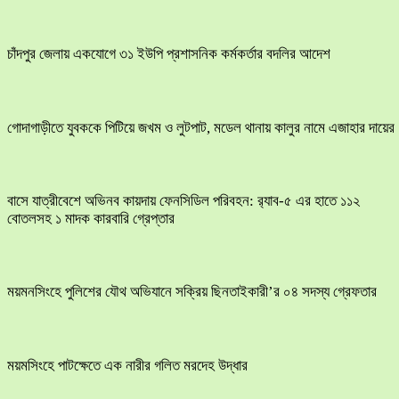
চাঁদপুর জেলায় একযোগে ৩১ ইউপি প্রশাসনিক কর্মকর্তার বদলির আদেশ
​গোদাগাড়ীতে যুবককে পিটিয়ে জখম ও লুটপাট, মডেল থানায় কালুর নামে এজাহার দায়ের
বাসে যাত্রীবেশে অভিনব কায়দায় ফেনসিডিল পরিবহন: র‍্যাব-৫ এর হাতে ১১২
বোতলসহ ১ মাদক কারবারি গ্রেপ্তার
ময়মনসিংহে পুলিশের যৌথ অভিযানে সক্রিয় ছিনতাইকারী’র ০৪ সদস্য গ্রেফতার
ময়মসিংহে পাটক্ষেতে এক নারীর গলিত মরদেহ উদ্ধার