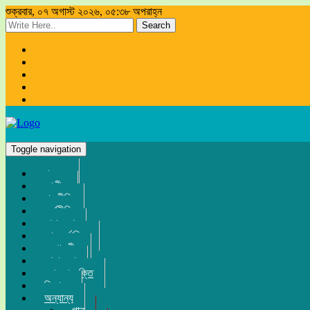
শুক্রবার, ০৭ অগাস্ট ২০২৬, ০৫:৩৮ অপরাহ্ন
Search
Toggle navigation
প্রচ্ছদ
জাতীয়
রাজনীতি
অর্থনীতি
সারা দেশ
আন্তর্জাতিক
সম্পাদকীয়
খেলা-ধুলা
তথ্য-প্রযুক্তি
বিনোদন
অন্যান্য