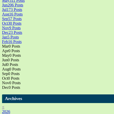
May
311
Posts
Jun
206
Posts
Jul
173
Posts
Aug
16
Posts
Sep
57
Posts
Oct
30
Posts
Nov
9
Posts
Dec
23
Posts
Jan
5
Posts
Feb
16
Posts
Mar
0
Posts
Apr
0
Posts
May
0
Posts
Jun
0
Posts
Jul
0
Posts
Aug
0
Posts
Sep
0
Posts
Oct
0
Posts
Nov
0
Posts
Dec
0
Posts
Archives
<
2026