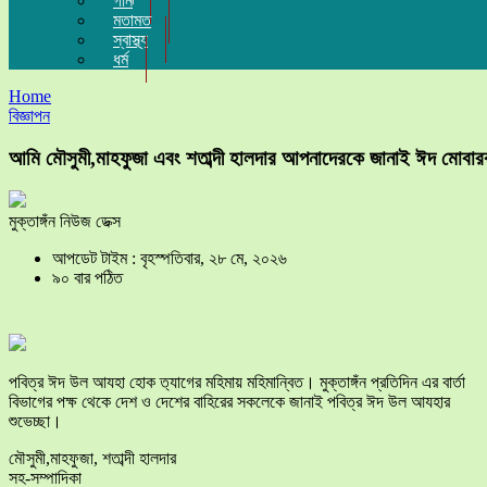
গান
মতামত
স্বাস্থ্য
ধর্ম
Home
বিজ্ঞাপন
আমি মৌসুমী,মাহফুজা এবং শতাব্দী হালদার আপনাদেরকে জানাই ঈদ মোবা
মুক্তাঙ্গঁন নিউজ ডেক্স
আপডেট টাইম : বৃহস্পতিবার, ২৮ মে, ২০২৬
৯০ বার পঠিত
পবিত্র ঈদ উল আযহা হোক ত‍্যাগের মহিমায় মহিমান্বিত। মুক্তাঙ্গঁন প্রতিদিন এর বার্তা
বিভাগের পক্ষ থেকে দেশ ও দেশের বাহিরের সকলেকে জানাই পবিত্র ঈদ উল আযহার
শুভেচ্ছা।
মৌসুমী,মাহফুজা, শতাব্দী হালদার
সহ-সম্পাদিকা