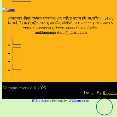
চেয়ারম্যান -পিযূষ মজুমদার সম্পাদক:- মো: শাহিনুর রহমান (টি.এম.শাহিন)। ১৫৮/১
ডি.আই.টি.রোড(গ্রাউন্ড ফ্লোর) নয়াপল্টন, মতিঝিল, ঢাকা - ১০০০। ফোন নম্বর :-
+৮৮০-১৭৫৬৮৬৭৭৯২, +৮৮০-১৯০৮২৪৯৭২১ ইমেইল:-
muktanganpratidin@gmail.com
All rights reserved © 2025
Design By
Raytaho
HTML Snippets
Powered By :
XYZScripts.com