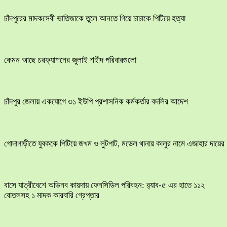
চাঁদপুরের মাদকসেবী ভাতিজাকে তুলে আনতে গিয়ে চাচাকে পিটিয়ে হত্যা
কেমন আছে চরফ্যাশনের জুলাই শহীদ পরিবারগুলো
চাঁদপুর জেলায় একযোগে ৩১ ইউপি প্রশাসনিক কর্মকর্তার বদলির আদেশ
​গোদাগাড়ীতে যুবককে পিটিয়ে জখম ও লুটপাট, মডেল থানায় কালুর নামে এজাহার দায়ের
বাসে যাত্রীবেশে অভিনব কায়দায় ফেনসিডিল পরিবহন: র‍্যাব-৫ এর হাতে ১১২
বোতলসহ ১ মাদক কারবারি গ্রেপ্তার