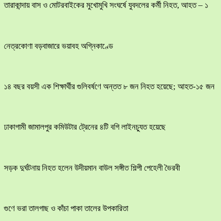
তারাকান্দায় বাস ও মোটরবাইকের মুখোমুখি সংঘর্ষে যুবদলের কর্মী নিহত, আহত – ১
নেত্রকোণা বড়বাজারে ভয়াবহ অগ্নিকাণ্ডে
১৪ বছর বয়সী এক শিক্ষার্থীর গুলিবর্ষণে অন্তত ৮ জন নিহত হয়েছে; আহত-১৫ জন
ঢাকাগামী জামালপুর কমিউটার ট্রেনের ৪টি বগি লাইনচ্যুত হয়েছে
সড়ক দুর্ঘটনায় নিহত হলেন উদীয়মান বাউল সঙ্গীত শিল্পী পেহেলী ভৈরবী
গুণে ভরা তালগাছ ও কাঁচা পাকা তালের উপকারিতা