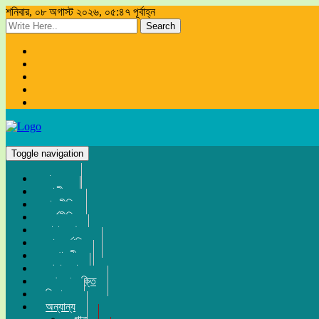
শনিবার, ০৮ অগাস্ট ২০২৬, ০৫:৪৭ পূর্বাহ্ন
Search
Toggle navigation
প্রচ্ছদ
জাতীয়
রাজনীতি
অর্থনীতি
সারা দেশ
আন্তর্জাতিক
সম্পাদকীয়
খেলা-ধুলা
তথ্য-প্রযুক্তি
বিনোদন
অন্যান্য