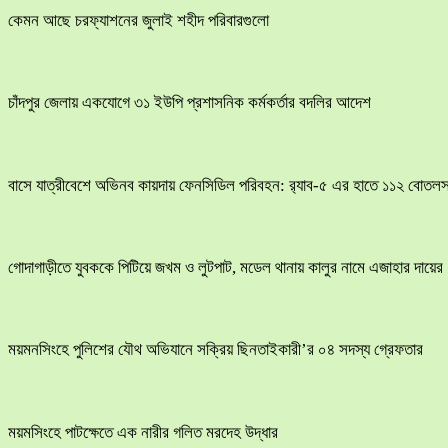
কেমন আছে চরফ্যাশনের জুলাই শহীদ পরিবারগুলো
চাঁদপুর জেলায় একযোগে ৩১ ইউপি প্রশাসনিক কর্মকর্তার বদলির আদেশ
বাসে যাত্রীবেশে অভিনব কায়দায় ফেনসিডিল পরিবহন: র‍্যাব-৫ এর হাতে ১১২ বোতলস
​গোদাগাড়ীতে যুবককে পিটিয়ে জখম ও লুটপাট, মডেল থানায় কালুর নামে এজাহার দায়ের
ময়মনসিংহে পুলিশের যৌথ অভিযানে সক্রিয় ছিনতাইকারী’র ০৪ সদস্য গ্রেফতার
ময়মসিংহে পাটক্ষেতে এক নারীর গলিত মরদেহ উদ্ধার