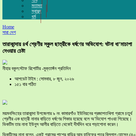
গান
মতামত
স্বাস্থ্য
ধর্ম
Home
সারা দেশ
তারাকান্দায় ৪র্থ শ্রেণীর স্কুল ছাত্রীকে ধর্ষণের অভিযোগ: ঘটনা ধা’মাচাপা
দেওয়ার চেষ্টা
নীহার বকুল:স্টাফ রিপোর্টার -মুক্তাঙ্গঁন প্রতিদিন
আপডেট টাইম : সোমবার, ৮ জুন, ২০২৬
১৫১ বার পঠিত
ময়মনসিংহের তারাকান্দা উপজেলার ৯ নং কামারগাঁও ইউনিয়নের প্রজাপতখিলা গ্রামে চতুর্থ
শ্রেণীর এক ছাত্রী নানার বাড়িতে ধর্ষণের শিকার হয়েছে বলে অ’ভিযোগ পাওয়া গিয়েছে।
ভিকটিম তার নানা ইউনুস আলীর বাড়িতে থেকেই দীর্ঘদিন ধরে পড়াশোনা করেন।
ভিকটিমের নানা বলেন, একই গ্রামের পাশের বাড়ির আবু হানিফের পুত্র বিল্লাল হোসেন (৪০