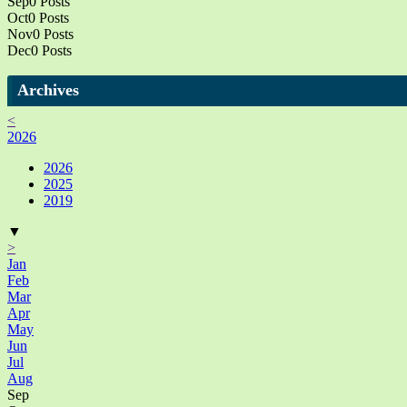
Sep
0
Posts
Oct
0
Posts
Nov
0
Posts
Dec
0
Posts
Archives
<
2026
2026
2025
2019
▼
>
Jan
Feb
Mar
Apr
May
Jun
Jul
Aug
Sep