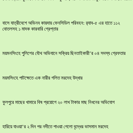
বাসে যাত্রীবেশে অভিনব কায়দায় ফেনসিডিল পরিবহন: র‍্যাব-৫ এর হাতে ১১২
বোতলসহ ১ মাদক কারবারি গ্রেপ্তার
ময়মনসিংহে পুলিশের যৌথ অভিযানে সক্রিয় ছিনতাইকারী’র ০৪ সদস্য গ্রেফতার
ময়মসিংহে পাটক্ষেতে এক নারীর গলিত মরদেহ উদ্ধার
ফুলপুরে মাছের খামারে বিষ প্রয়োগে ২০ লাখ টাকার মাছ নিধনের অভিযোগ
হারিয়ে যাওয়া’র ২ দিন পর নদীতে পাওয়া গেলো বৃদ্ধের ভাসমান মরদেহ