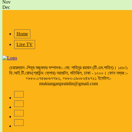
Nov
Dec
Home
Live TV
চেয়ারম্যান -পিযূষ মজুমদার সম্পাদক:- মো: শাহিনুর রহমান (টি.এম.শাহিন)। ১৫৮/১
ডি.আই.টি.রোড(গ্রাউন্ড ফ্লোর) নয়াপল্টন, মতিঝিল, ঢাকা - ১০০০। ফোন নম্বর :-
+৮৮০-১৭৫৬৮৬৭৭৯২, +৮৮০-১৯০৮২৪৯৭২১ ইমেইল:-
muktanganpratidin@gmail.com