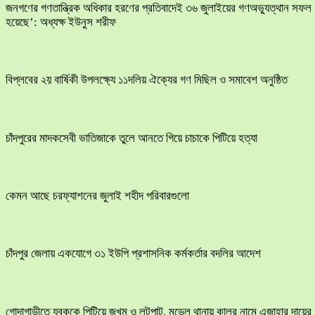
জনগণের গণতান্ত্রিক অধিকার হরণের প্রতিবাদেই ৩৬ জুলাইয়ের গণঅভ্যুত্থান সফল
হয়েছে’: অধ্যক্ষ ইউনুস শরীফ
বিপ্লবের ২য় বার্ষিকী উপলক্ষ্যে ১১দলিয় ঐক্যের গণ মিছিল ও সমাবেশ অনুষ্ঠিত
চাঁদপুরের মাদকসেবী ভাতিজাকে তুলে আনতে গিয়ে চাচাকে পিটিয়ে হত্যা
কেমন আছে চরফ্যাশনের জুলাই শহীদ পরিবারগুলো
চাঁদপুর জেলায় একযোগে ৩১ ইউপি প্রশাসনিক কর্মকর্তার বদলির আদেশ
​গোদাগাড়ীতে যুবককে পিটিয়ে জখম ও লুটপাট, মডেল থানায় কালুর নামে এজাহার দায়ের