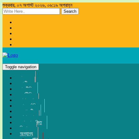
শুক্রবার, ০৭ অগাস্ট ২০২৬, ০৬:১৯ অপরাহ্ন
Search
Toggle navigation
প্রচ্ছদ
জাতীয়
রাজনীতি
অর্থনীতি
সারা দেশ
আন্তর্জাতিক
সম্পাদকীয়
খেলা-ধুলা
তথ্য-প্রযুক্তি
বিনোদন
অন্যান্য