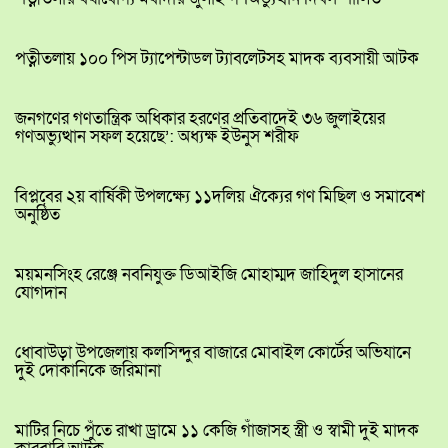
পত্নীতলায় ১০০ পিস ট্যাপেন্টাডল ট্যাবলেটসহ মাদক ব্যবসায়ী আটক
জনগণের গণতান্ত্রিক অধিকার হরণের প্রতিবাদেই ৩৬ জুলাইয়ের
গণঅভ্যুত্থান সফল হয়েছে’: অধ্যক্ষ ইউনুস শরীফ
বিপ্লবের ২য় বার্ষিকী উপলক্ষ্যে ১১দলিয় ঐক্যের গণ মিছিল ও সমাবেশ
অনুষ্ঠিত
ময়মনসিংহ রেঞ্জে নবনিযুক্ত ডিআইজি মোহাম্মদ জাহিদুল হাসানের
যোগদান
ধোবাউড়া উপজেলায় কলসিন্দুর বাজারে মোবাইল কোর্টের অভিযানে
দুই দোকানিকে জরিমানা
মাটির নিচে পুঁতে রাখা ড্রামে ১১ কেজি গাঁজাসহ স্ত্রী ও স্বামী দুই মাদক