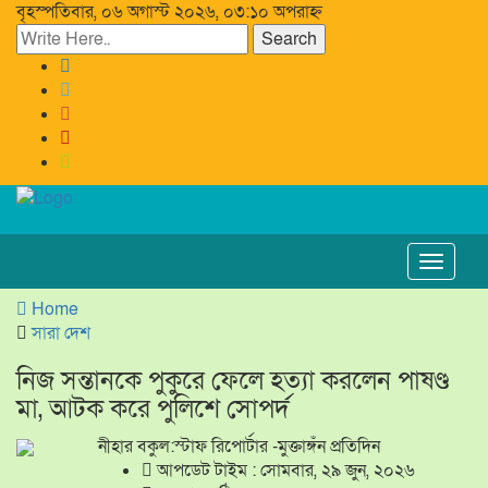
বৃহস্পতিবার, ০৬ অগাস্ট ২০২৬, ০৩:১০ অপরাহ্ন
Search
Toggle
navigat
Home
সারা দেশ
নিজ সন্তানকে পুকুরে ফেলে হত্যা করলেন পাষণ্ড
মা, আটক করে পুলিশে সোপর্দ
নীহার বকুল:স্টাফ রিপোর্টার -মুক্তাঙ্গঁন প্রতিদিন
আপডেট টাইম : সোমবার, ২৯ জুন, ২০২৬