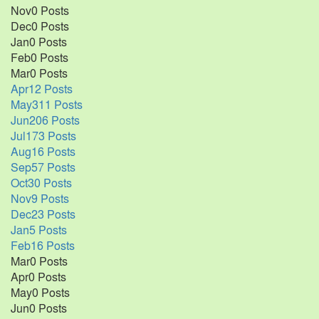
Nov
0
Posts
Dec
0
Posts
Jan
0
Posts
Feb
0
Posts
Mar
0
Posts
Apr
12
Posts
May
311
Posts
Jun
206
Posts
Jul
173
Posts
Aug
16
Posts
Sep
57
Posts
Oct
30
Posts
Nov
9
Posts
Dec
23
Posts
Jan
5
Posts
Feb
16
Posts
Mar
0
Posts
Apr
0
Posts
May
0
Posts
Jun
0
Posts