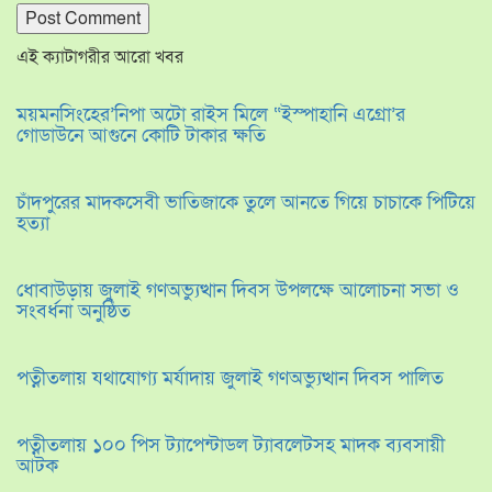
এই ক্যাটাগরীর আরো খবর
ময়মনসিংহের’নিপা অটো রাইস মিলে “ইস্পাহানি এগ্রো’র
গোডাউনে আগুনে কোটি টাকার ক্ষতি
চাঁদপুরের মাদকসেবী ভাতিজাকে তুলে আনতে গিয়ে চাচাকে পিটিয়ে
হত্যা
ধোবাউড়ায় জুলাই গণঅভ্যুত্থান দিবস উপলক্ষে আলোচনা সভা ও
সংবর্ধনা অনুষ্ঠিত
পত্নীতলায় যথাযোগ্য মর্যাদায় জুলাই গণঅভ্যুত্থান দিবস পালিত
পত্নীতলায় ১০০ পিস ট্যাপেন্টাডল ট্যাবলেটসহ মাদক ব্যবসায়ী
আটক