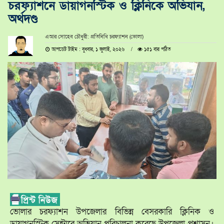
চরফ্যাশনে ডায়াগনস্টিক ও ক্লিনিকে অভিযান,
অর্থদণ্ড
এআর সোহেব চৌধুরী: প্রতিনিধি চরফ্যাশন (ভোলা)
আপডেট টাইম : বুধবার, ১ জুলাই, ২০২৬
১৫১ বার পঠিত
ভোলার চরফ্যাশন উপজেলার বিভিন্ন বেসরকারি ক্লিনিক ও
ডায়াগনস্টিক সেন্টারে অভিযান পরিচালনা করেছে উপজেলা প্রশাসন।