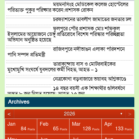
ময়মনসিংহ মেডিকেল কলেজ হোস্টেলের
পরিত্যক্ত পুকুর পরিষ্কার করেন:প্রশাসক রোকন
চরফ্যাশনের তাবলীগ জামাতের জনতার ঢল
ফুলপুরে পৌর প্রশাসক মোঃ শফিকুল
ইসলামের আয়োজনে ডেঙ্গু প্রতিরোধে বিশেষ পরিস্কার পরিচ্ছন্নতা
অভিযান অনুষ্ঠিত হয়েছে
রাজিবপুরে নদীভাঙন এলাকা পরিদর্শনে
পানি সম্পদ প্রতিমন্ত্রী
তারাকান্দায় বাস ও মোটরবাইকের
মুখোমুখি সংঘর্ষে যুবদলের কর্মী নিহত, আহত – ১
নেত্রকোণা বড়বাজারে ভয়াবহ অগ্নিকাণ্ডে
১৪ বছর বয়সী এক শিক্ষার্থীর গুলিবর্ষণে
অন্তত ৮ জন নিহত হয়েছে; আহত-১৫ জন
Archives
ঢাকাগামী জামালপুর কমিউটার ট্রেনের ৪টি
বগি লাইনচ্যুত হয়েছে
<
>
2026
▼
Jan
Feb
Mar
Apr
84
65
128
133
sts
sts
Posts
Posts
Posts
Posts
সড়ক দুর্ঘটনায় নিহত হলেন উদীয়মান
বাউল সঙ্গীত শিল্পী পেহেলী ভৈরবী