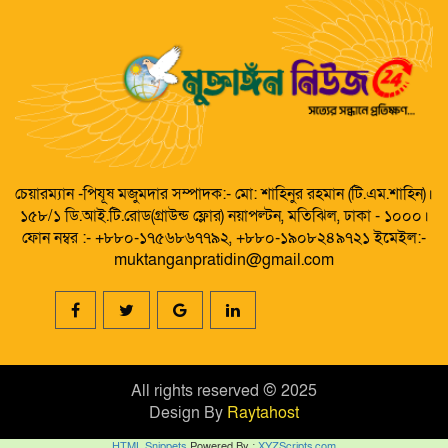
চেয়ারম্যান -পিযূষ মজুমদার সম্পাদক:- মো: শাহিনুর রহমান (টি.এম.শাহিন)।
১৫৮/১ ডি.আই.টি.রোড(গ্রাউন্ড ফ্লোর) নয়াপল্টন, মতিঝিল, ঢাকা - ১০০০।
ফোন নম্বর :- +৮৮০-১৭৫৬৮৬৭৭৯২, +৮৮০-১৯০৮২৪৯৭২১ ইমেইল:-
muktanganpratidin@gmail.com
All rights reserved © 2025
Design By
Raytahost
HTML Snippets
Powered By :
XYZScripts.com