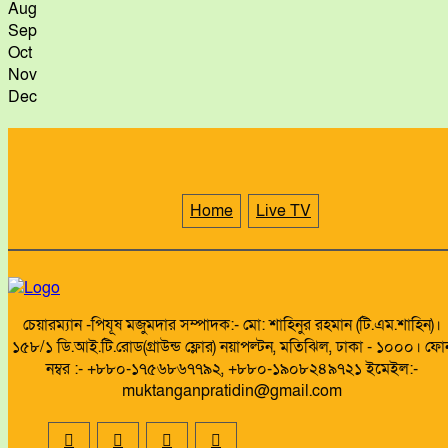
Aug
Sep
Oct
Nov
Dec
Home
Live TV
চেয়ারম্যান -পিযূষ মজুমদার সম্পাদক:- মো: শাহিনুর রহমান (টি.এম.শাহিন)।
১৫৮/১ ডি.আই.টি.রোড(গ্রাউন্ড ফ্লোর) নয়াপল্টন, মতিঝিল, ঢাকা - ১০০০। ফো
নম্বর :- +৮৮০-১৭৫৬৮৬৭৭৯২, +৮৮০-১৯০৮২৪৯৭২১ ইমেইল:-
muktanganpratidin@gmail.com