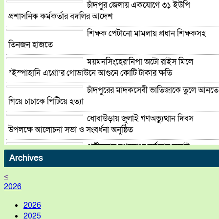
চাঁদপুর জেলায় একযোগে ৩১ ইউপি
প্রশাসনিক কর্মকর্তার বদলির আদেশ
শিক্ষক পেটানো মামলায় প্রধান শিক্ষকসহ
তিনজন হাজতে
ময়মনসিংহের’নিপা অটো রাইস মিলে
“ইস্পাহানি এগ্রো’র গোডাউনে আগুনে কোটি টাকার ক্ষতি
চাঁদপুরের মাদকসেবী ভাতিজাকে তুলে আনতে
গিয়ে চাচাকে পিটিয়ে হত্যা
ধোবাউড়ায় জুলাই গণঅভ্যুত্থান দিবস
উপলক্ষে আলোচনা সভা ও সংবর্ধনা অনুষ্ঠিত
পত্নীতলায় যথাযোগ্য মর্যাদায় জুলাই
গণঅভ্যুত্থান দিবস পালিত
Archives
পত্নীতলায় ১০০ পিস ট্যাপেন্টাডল
<
ট্যাবলেটসহ মাদক ব্যবসায়ী আটক
2026
2026
2025