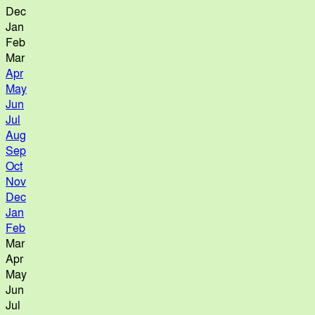
Dec
Jan
Feb
Mar
Apr
May
Jun
Jul
Aug
Sep
Oct
Nov
Dec
Jan
Feb
Mar
Apr
May
Jun
Jul