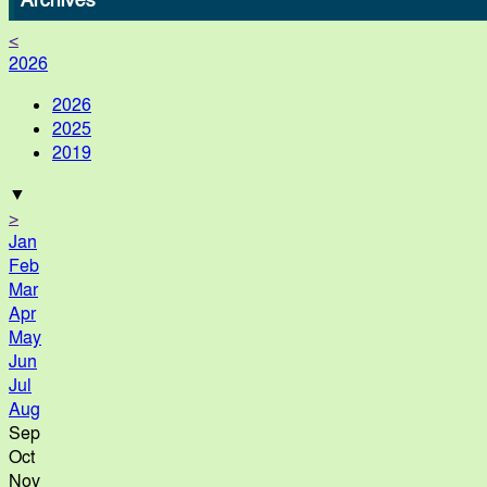
Archives
ফুলপুরে মাছের খামারে বিষ প্রয়োগে ২০ লাখ
<
টাকার মাছ নিধনের অভিযোগ
2026
2026
2025
তুচ্ছ ঘটনাকে কেন্দ্র করে খুন! খুনি লাশ দিয়ে
2019
গেলো বাড়িতে!
▼
>
Jan
হারিয়ে যাওয়া’র ২ দিন পর নদীতে পাওয়া
Feb
গেলো বৃদ্ধের ভাসমান মরদেহ
Mar
Apr
May
Jun
Jul
Aug
Sep
Oct
Nov