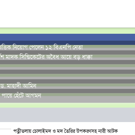
তিভিত্তিক নিয়োগ পেলেন ১২ বিএনপি নেতা
েশ মাদক সিন্ডিকেটের অবৈধ আয়ে বড় ধাক্কা
ান ড. মাহাদী আমিন
র পায়ে হেঁটে আগমন
পত্নীতলায় চোলাইমদ ও মদ তৈরির উপকরণসহ নারী আটক