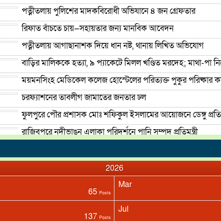
পত্নীতলায় পুলিশের মাদকবিরোধী অভিযানে ৪ জন গ্রেফতার
রিফাত বাঁচতে চায়—সহায়তার জন্য মানবিক আবেদন
পত্নীতলায় আগাছানাশক দিয়ে ধান নষ্ট, থানায় লিখিত অভিযোগ
বাড়ির মালিককে হত্যা, ৯ প্যাকেটে মিলল খণ্ডিত মরদেহ; মাথা-পা ন
ময়মনসিংহ মেডিকেল কলেজ হোস্টেলের পরিত্যক্ত পুকুর পরিষ্কার 
চরফ্যাশনের তাবলীগ জামাতের জনতার ঢল
ফুলপুরে পৌর প্রশাসক মোঃ শফিকুল ইসলামের আয়োজনে ডেঙ্গু প্রতিরোধ
রাজিবপুরে নদীভাঙন এলাকা পরিদর্শনে পানি সম্পদ প্রতিমন্ত্রী
তারাকান্দায় বাস ও মোটরবাইকের মুখোমুখি সংঘর্ষে যুবদলের কর্মী
2026
Mar
65
Posts
Jul
137
Posts