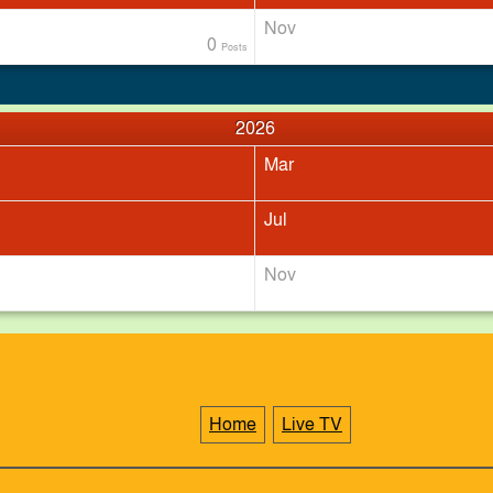
Nov
0
Posts
2026
চাঁদপুরের মাদকসেবী ভাতিজাকে তুলে আনতে গিয়ে চাচাকে পিটিয়ে হ
Mar
Jul
Nov
Home
Live TV
কেমন আছে চরফ্যাশনের জুলাই শহীদ পরিবারগুলো