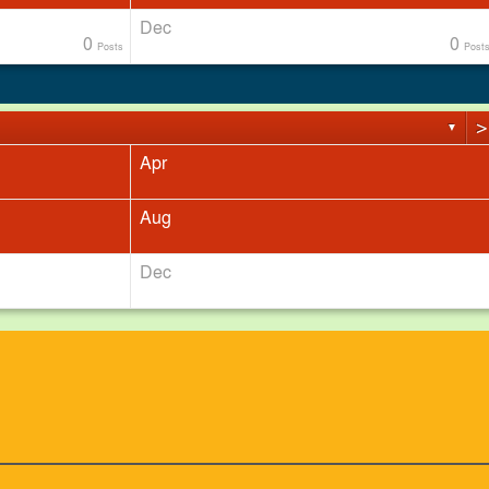
Dec
0
0
Posts
Post
>
▼
ত্যা
Apr
Aug
Dec