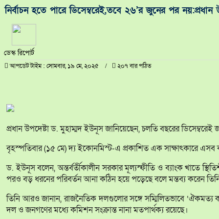
নির্বাচন হতে পারে ডিসেম্বরেই,তবে ২৬’র জুনের পর নয়:প্রধান উ
ডেস্ক রিপোর্ট
আপডেট টাইম : সোমবার, ১৯ মে, ২০২৫
২০৭ বার পঠিত
প্রধান উপদেষ্টা ড. মুহাম্মদ ইউনূস জানিয়েছেন, চলতি বছরের ডিসেম্বরেই
বৃহস্পতিবার (১৫ মে) দ্য ইকোনমিস্ট-এ প্রকাশিত এক সাক্ষাৎকারে এসব
ড. ইউনূস বলেন, অন্তর্বর্তীকালীন সরকার মূল্যস্ফীতি ও ব্যাংক খাতে স্থ
পরও বড় ধরনের পরিবর্তন আনা কঠিন হয়ে পড়েছে বলে মন্তব্য করেন তিন
তিনি আরও জানান, রাজনৈতিক দলগুলোর সঙ্গে সম্মিলিতভাবে ‘ঐকমত্য 
দল ও জনগণের মধ্যে কমিশন সংক্রান্ত নানা মতপার্থক্য রয়েছে।