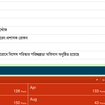
িখোঁজ
করেন:প্রশাসক রোকন
ে বিশেষ পরিস্কার পরিচ্ছন্নতা অভিযান অনুষ্ঠিত হয়েছে
 নিহত, আহত – ১
>
▼
Apr
128
133
Posts
Post
Aug
150
43
Posts
Post