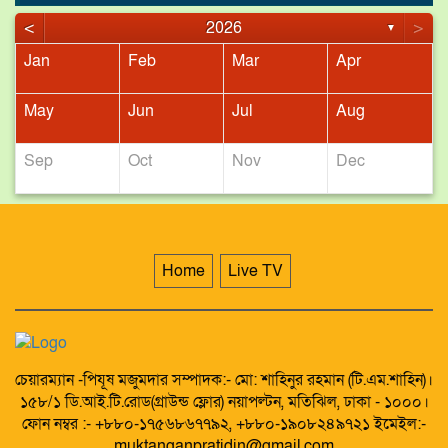
<
>
2026
▼
Jan
Feb
Mar
Apr
May
Jun
Jul
Aug
Sep
Oct
Nov
Dec
Home
Live TV
চেয়ারম্যান -পিযূষ মজুমদার সম্পাদক:- মো: শাহিনুর রহমান (টি.এম.শাহিন)।
১৫৮/১ ডি.আই.টি.রোড(গ্রাউন্ড ফ্লোর) নয়াপল্টন, মতিঝিল, ঢাকা - ১০০০।
ফোন নম্বর :- +৮৮০-১৭৫৬৮৬৭৭৯২, +৮৮০-১৯০৮২৪৯৭২১ ইমেইল:-
muktanganpratidin@gmail.com