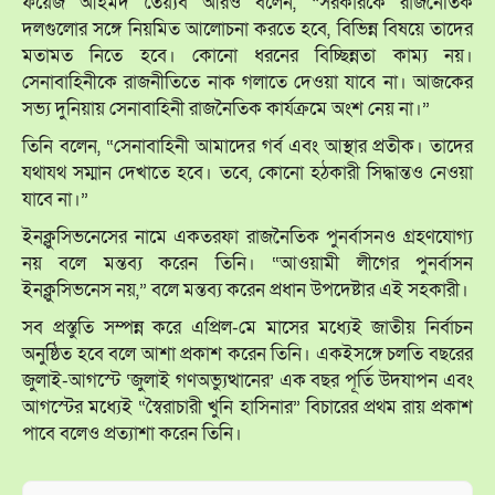
ফয়েজ আহমদ তৈয়্যব আরও বলেন, “সরকারকে রাজনৈতিক
দলগুলোর সঙ্গে নিয়মিত আলোচনা করতে হবে, বিভিন্ন বিষয়ে তাদের
মতামত নিতে হবে। কোনো ধরনের বিচ্ছিন্নতা কাম্য নয়।
সেনাবাহিনীকে রাজনীতিতে নাক গলাতে দেওয়া যাবে না। আজকের
সভ্য দুনিয়ায় সেনাবাহিনী রাজনৈতিক কার্যক্রমে অংশ নেয় না।”
তিনি বলেন, “সেনাবাহিনী আমাদের গর্ব এবং আস্থার প্রতীক। তাদের
যথাযথ সম্মান দেখাতে হবে। তবে, কোনো হঠকারী সিদ্ধান্তও নেওয়া
যাবে না।”
ইনক্লুসিভনেসের নামে একতরফা রাজনৈতিক পুনর্বাসনও গ্রহণযোগ্য
নয় বলে মন্তব্য করেন তিনি। “আওয়ামী লীগের পুনর্বাসন
ইনক্লুসিভনেস নয়,” বলে মন্তব্য করেন প্রধান উপদেষ্টার এই সহকারী।
সব প্রস্তুতি সম্পন্ন করে এপ্রিল-মে মাসের মধ্যেই জাতীয় নির্বাচন
অনুষ্ঠিত হবে বলে আশা প্রকাশ করেন তিনি। একইসঙ্গে চলতি বছরের
জুলাই-আগস্টে ‘জুলাই গণঅভ্যুত্থানের’ এক বছর পূর্তি উদযাপন এবং
আগস্টের মধ্যেই “স্বৈরাচারী খুনি হাসিনার” বিচারের প্রথম রায় প্রকাশ
পাবে বলেও প্রত্যাশা করেন তিনি।