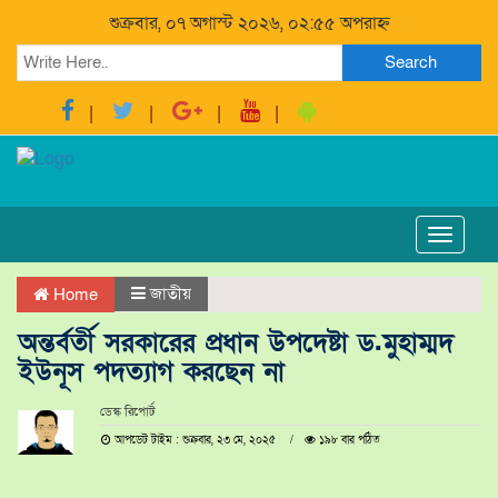
শুক্রবার, ০৭ অগাস্ট ২০২৬, ০২:৫৫ অপরাহ্ন
Search
Toggle
navigat
জাতীয়
Home
অন্তর্বর্তী সরকারের প্রধান উপদেষ্টা ড.মুহাম্মদ
ইউনূস পদত্যাগ করছেন না
ডেস্ক রিপোর্ট
আপডেট টাইম : শুক্রবার, ২৩ মে, ২০২৫
১৯৮ বার পঠিত