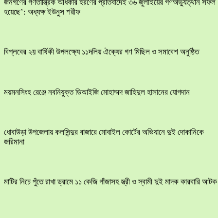
জনগণের গণতান্ত্রিক অধিকার হরণের প্রতিবাদেই ৩৬ জুলাইয়ের গণঅভ্যুত্থান সফল
হয়েছে’: অধ্যক্ষ ইউনুস শরীফ
বিপ্লবের ২য় বার্ষিকী উপলক্ষ্যে ১১দলিয় ঐক্যের গণ মিছিল ও সমাবেশ অনুষ্ঠিত
ময়মনসিংহ রেঞ্জে নবনিযুক্ত ডিআইজি মোহাম্মদ জাহিদুল হাসানের যোগদান
ধোবাউড়া উপজেলায় কলসিন্দুর বাজারে মোবাইল কোর্টের অভিযানে দুই দোকানিকে
জরিমানা
মাটির নিচে পুঁতে রাখা ড্রামে ১১ কেজি গাঁজাসহ স্ত্রী ও স্বামী দুই মাদক কারবারি আটক