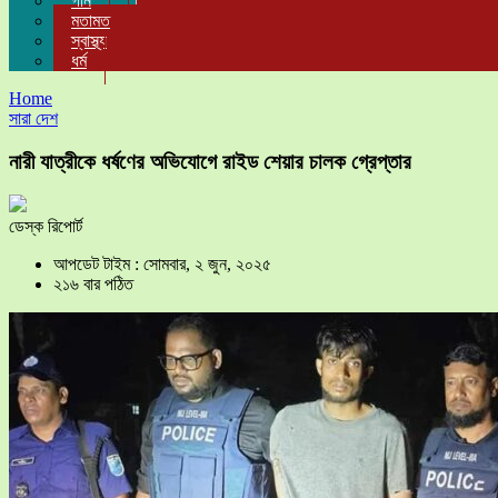
গান
মতামত
স্বাস্থ্য
ধর্ম
Home
সারা দেশ
নারী যাত্রীকে ধর্ষণের অভিযোগে রাইড শেয়ার চালক গ্রেপ্তার
ডেস্ক রিপোর্ট
আপডেট টাইম : সোমবার, ২ জুন, ২০২৫
২১৬ বার পঠিত