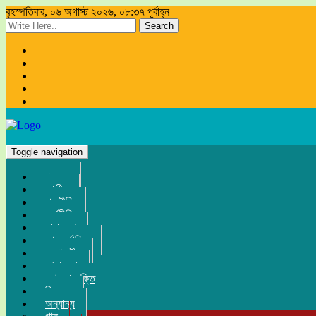
বৃহস্পতিবার, ০৬ অগাস্ট ২০২৬, ০৮:৩৭ পূর্বাহ্ন
Search
Toggle navigation
প্রচ্ছদ
জাতীয়
রাজনীতি
অর্থনীতি
সারা দেশ
আন্তর্জাতিক
সম্পাদকীয়
খেলা-ধুলা
তথ্য-প্রযুক্তি
বিনোদন
অন্যান্য