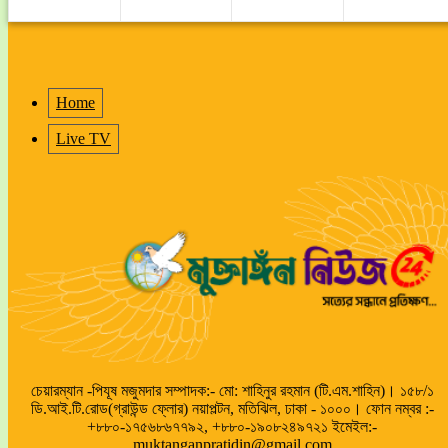
Home
Live TV
চেয়ারম্যান -পিযূষ মজুমদার সম্পাদক:- মো: শাহিনুর রহমান (টি.এম.শাহিন)। ১৫৮/১
ডি.আই.টি.রোড(গ্রাউন্ড ফ্লোর) নয়াপল্টন, মতিঝিল, ঢাকা - ১০০০। ফোন নম্বর :-
+৮৮০-১৭৫৬৮৬৭৭৯২, +৮৮০-১৯০৮২৪৯৭২১ ইমেইল:-
muktanganpratidin@gmail.com