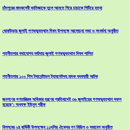
চাঁদপুরের মাদকসেবী ভাতিজাকে তুলে আনতে গিয়ে চাচাকে পিটিয়ে হত্যা
ধোবাউড়ায় জুলাই গণঅভ্যুত্থান দিবস উপলক্ষে আলোচনা সভা ও সংবর্ধনা অনুষ্ঠিত
পত্নীতলায় যথাযোগ্য মর্যাদায় জুলাই গণঅভ্যুত্থান দিবস পালিত
পত্নীতলায় ১০০ পিস ট্যাপেন্টাডল ট্যাবলেটসহ মাদক ব্যবসায়ী আটক
জনগণের গণতান্ত্রিক অধিকার হরণের প্রতিবাদেই ৩৬ জুলাইয়ের গণঅভ্যুত্থান সফল
হয়েছে’: অধ্যক্ষ ইউনুস শরীফ
বিপ্লবের ২য় বার্ষিকী উপলক্ষ্যে ১১দলিয় ঐক্যের গণ মিছিল ও সমাবেশ অনুষ্ঠিত