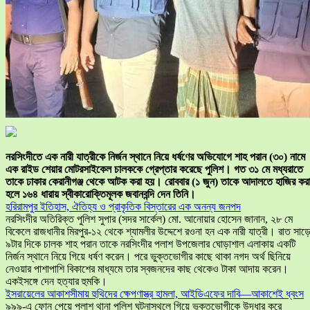
নরসিংদীতে এক নারী যাত্রীকে নির্জন স্থানে নিয়ে ধর্ষণের অভিযোগে শাহ পরান (৩০) নামে
এক রাইড শেয়ার মোটরসাইকেল চালককে গ্রেপ্তার করেছে পুলিশ। গত ৩১ মে মধ্যরাতে
তাকে ঢাকার কেরানীগঞ্জ থেকে আটক করা হয়। রোববার (১ জুন) তাকে আদালতে হাজির কর
হলে ১৬৪ ধারায় স্বীকারোক্তিমূলক জবানবন্দি দেন তিনি।
হরিরামপুর ইতিহাস, ঐতিহ্য ও প্রাকৃতিক বিস্তারের এক অনন্য জনপদ
নরসিংদীর অতিরিক্ত পুলিশ সুপার (সদর সার্কেল) মো. আনোয়ার হোসেন জানান, ২৮ মে
বিকেলে রাজধানীর মিরপুর-১২ থেকে শ্যামলীর উদ্দেশে রওনা হন এক নারী যাত্রী। রাত সাড়
৯টার দিকে চালক শাহ পরান তাকে নরসিংদীর পলাশ উপজেলার ঘোড়াশাল এলাকায় একটি
নির্জন স্থানে নিয়ে গিয়ে ধর্ষণ করেন। পরে ভুক্তভোগীর কাছে থাকা নগদ অর্থ ছিনিয়ে
নেওয়ার পাশাপাশি বিকাশের মাধ্যমে তার স্বজনদের কাছ থেকেও টাকা আদায় করেন।
একইসঙ্গে দেন হত্যার হুমকি।
ইসরায়েলের আকাশসীমায় হুথিদের ক্ষেপণাস্ত্র হামলা, আইডিএফের দাবি—আকাশেই ধ্বংস
৯৯৯-এ ফোন পেয়ে পলাশ থানা পুলিশ ঘটনাস্থলে গিয়ে ভুক্তভোগীকে উদ্ধার করে