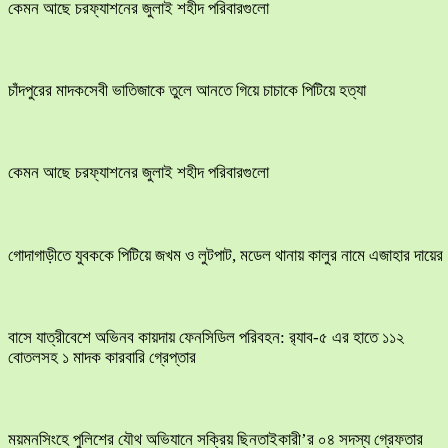
কেমন আছে চরফ্যাশনের জুলাই শহীদ পরিবারগুলো
চাঁদপুরের মাদকসেবী ভাতিজাকে তুলে আনতে গিয়ে চাচাকে পিটিয়ে হত্যা
কেমন আছে চরফ্যাশনের জুলাই শহীদ পরিবারগুলো
​গোদাগাড়ীতে যুবককে পিটিয়ে জখম ও লুটপাট, মডেল থানায় কালুর নামে এজাহার দায়ের
বাসে যাত্রীবেশে অভিনব কায়দায় ফেনসিডিল পরিবহন: র‍্যাব-৫ এর হাতে ১১২
বোতলসহ ১ মাদক কারবারি গ্রেপ্তার
ময়মনসিংহে পুলিশের যৌথ অভিযানে সক্রিয় ছিনতাইকারী’র ০৪ সদস্য গ্রেফতার