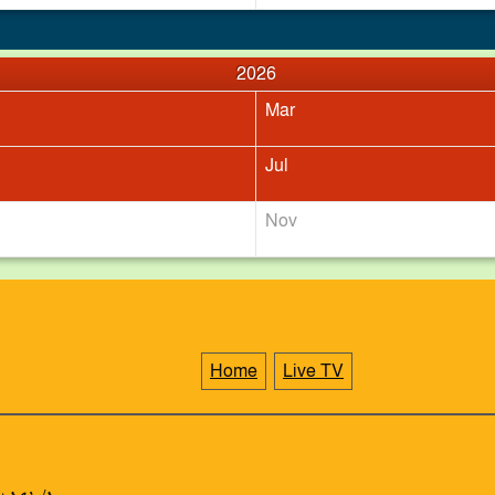
2026
Mar
চাঁদপুরের মাদকসেবী ভাতিজাকে তুলে আনতে গিয়ে চাচাকে পিটিয়ে হ
Jul
Nov
Home
Live TV
কেমন আছে চরফ্যাশনের জুলাই শহীদ পরিবারগুলো