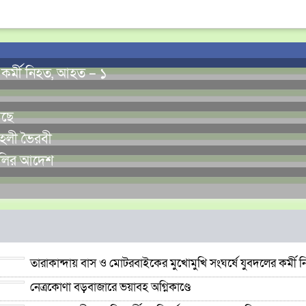
 কর্মী নিহত, আহত – ১
েছে
হেলী ভৈরবী
বদলির আদেশ
তারাকান্দায় বাস ও মোটরবাইকের মুখোমুখি সংঘর্ষে যুবদলের কর্মী
নেত্রকোণা বড়বাজারে ভয়াবহ অগ্নিকাণ্ডে