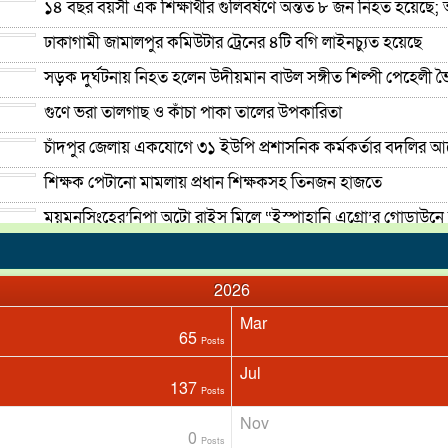
১৪ বছর বয়সী এক শিক্ষার্থীর গুলিবর্ষণে অন্তত ৮ জন নিহত হয়েছ
ঢাকাগামী জামালপুর কমিউটার ট্রেনের ৪টি বগি লাইনচ্যুত হয়েছে
সড়ক দুর্ঘটনায় নিহত হলেন উদীয়মান বাউল সঙ্গীত শিল্পী পেহেলী ভ
গুণে ভরা তালগাছ ও কাঁচা পাকা তালের উপকারিতা
চাঁদপুর জেলায় একযোগে ৩১ ইউপি প্রশাসনিক কর্মকর্তার বদলির 
শিক্ষক পেটানো মামলায় প্রধান শিক্ষকসহ তিনজন হাজতে
ময়মনসিংহের’নিপা অটো রাইস মিলে “ইস্পাহানি এগ্রো’র গোডাউনে 
চাঁদপুরের মাদকসেবী ভাতিজাকে তুলে আনতে গিয়ে চাচাকে পিটিয়ে হ
2026
Mar
65
Posts
Jul
137
Posts
Nov
0
Posts