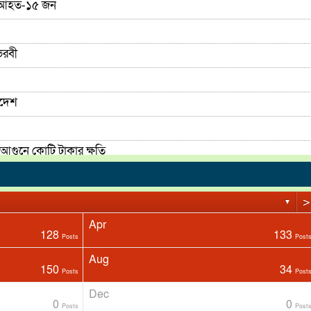
ে; আহত-১৫ জন
ৈরবী
আদেশ
আগুনে কোটি টাকার ক্ষতি
ত্যা
>
▼
Apr
128
133
Posts
Post
Aug
150
34
Posts
Post
Dec
0
0
Posts
Post