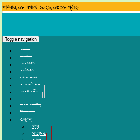
শনিবার, ০৮ অগাস্ট ২০২৬, ০৩:২৮ পূর্বাহ্ন
Search
Toggle navigation
প্রচ্ছদ
জাতীয়
রাজনীতি
অর্থনীতি
সারা দেশ
আন্তর্জাতিক
সম্পাদকীয়
খেলা-ধুলা
তথ্য-প্রযুক্তি
বিনোদন
অন্যান্য
গান
মতামত