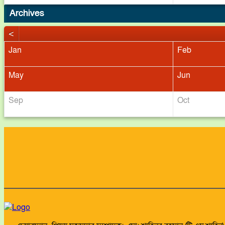
Archives
<
Jan
Feb
May
Jun
Sep
Oct