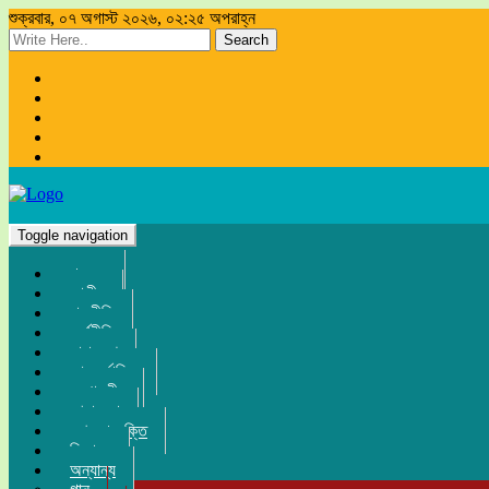
শুক্রবার, ০৭ অগাস্ট ২০২৬, ০২:২৫ অপরাহ্ন
Search
Toggle navigation
প্রচ্ছদ
জাতীয়
রাজনীতি
অর্থনীতি
সারা দেশ
আন্তর্জাতিক
সম্পাদকীয়
খেলা-ধুলা
তথ্য-প্রযুক্তি
বিনোদন
অন্যান্য