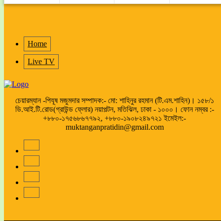
Home
Live TV
চেয়ারম্যান -পিযূষ মজুমদার সম্পাদক:- মো: শাহিনুর রহমান (টি.এম.শাহিন)। ১৫৮/১
ডি.আই.টি.রোড(গ্রাউন্ড ফ্লোর) নয়াপল্টন, মতিঝিল, ঢাকা - ১০০০। ফোন নম্বর :-
+৮৮০-১৭৫৬৮৬৭৭৯২, +৮৮০-১৯০৮২৪৯৭২১ ইমেইল:-
muktanganpratidin@gmail.com