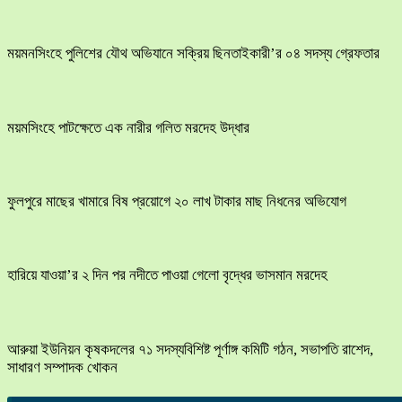
ময়মনসিংহে পুলিশের যৌথ অভিযানে সক্রিয় ছিনতাইকারী’র ০৪ সদস্য গ্রেফতার
ময়মসিংহে পাটক্ষেতে এক নারীর গলিত মরদেহ উদ্ধার
ফুলপুরে মাছের খামারে বিষ প্রয়োগে ২০ লাখ টাকার মাছ নিধনের অভিযোগ
হারিয়ে যাওয়া’র ২ দিন পর নদীতে পাওয়া গেলো বৃদ্ধের ভাসমান মরদেহ
আরুয়া ইউনিয়ন কৃষকদলের ৭১ সদস্যবিশিষ্ট পূর্ণাঙ্গ কমিটি গঠন, সভাপতি রাশেদ,
সাধারণ সম্পাদক খোকন