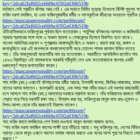
key=2dca62faf602ce660bc6592a630b519b
বর্তমানে সেই প্রাচীন বটগাছ আর নেই। এর স্থানে নির্মিত হয়েছে তিনতলা বিশিষ্ট সুদৃশ্য শ
ফরিদ দরগা মসজিদ, যা এখন ফরিদপুরবাসীর ধর্মীয় ও সাংস্কৃতিক জীবনের অন্যতম প্রতীক
https://mascarapersonality.com/perhhxsm?
key=2dca62faf602ce660bc6592a630b519b
ঐতিহাসিকভাবে ফরিদপুরের পূর্বনাম ছিল ফতেহাবাদ। পর্তুগিজ বণিকদের আগমন ও জমিদারি
প্রথার প্রসারের সঙ্গে সঙ্গে এ অঞ্চল ব্যবসা ও সেবাকেন্দ্র হিসেবে বিকশিত হতে থাকে।
অনেক আউলিয়া-দরবেশ ও পুণ্যাত্মার আবাসভূমি ছিল এ অঞ্চল। ধারণা করা হয়, জঙ্গল ও
জলাভূমিতে ভরা এই জনপদকে বসবাসোপযোগী করে তোলেন শাসক জালাল উদ্দিন ফতেহ
শাহ। তাঁর নামানুসারেই জায়গাটির নাম হয় ফতেহাবাদ। পরবর্তীতে আলাউদ্দিন হুসেইন শাহ
১৪৯৩ খ্রিস্টাব্দে এই নামকরণকে সরকারি স্বীকৃতি দেন এবং ফতেহাবাদকে বাংলার একটি
গুরুত্বপূর্ণ শহরে রূপান্তরিত করেন।
https://mascarapersonality.com/perhhxsm?
key=2dca62faf602ce660bc6592a630b519b
শাহ ফরিদ (রহ.) এখানেই বটগাছতলায় ধর্মীয় আচার, ইসলামী জলসা, জিকির-আজকার, হামদ
নাতের আসর বসাতেন। জনশ্রুতি রয়েছে, এক সময় পদ্মা নদীর ভাঙন এই দরগার কাছাকাছি
চলে আসলে শাহ ফরিদ (রহ.) আল্লাহর দরবারে প্রার্থনা করেন। তাঁর ফরিয়াদের বরকতে নদ
স্রোত সরে গিয়ে দরগাটি রক্ষা পায়। বিশ্বাস করা হয়, ফরিদপুরের মানুষ নানা ঝড়-তুফান ও
বিপদ-আপদ থেকে তাঁর বরকতেই নিরাপদ থাকেন।
https://mascarapersonality.com/perhhxsm?
key=2dca62faf602ce660bc6592a630b519b
শাহ ফরিদ জামে মসজিদের পেশ ইমাম মওলানা আবুল কালাম আজাদ বলেন,
“শাহ ফরিদ দরগা মসজিদ কালের সাক্ষী হয়ে দাঁড়িয়ে আছে। শুধু ফরিদপুর নয়, দেশের বিভিন
প্রান্ত থেকে মানুষ এখানে আসেন নামাজ আদায় করতে এবং মনের আশা পূরণের নিয়তে দো
করতে।”