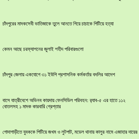
চাঁদপুরের মাদকসেবী ভাতিজাকে তুলে আনতে গিয়ে চাচাকে পিটিয়ে হত্যা
কেমন আছে চরফ্যাশনের জুলাই শহীদ পরিবারগুলো
চাঁদপুর জেলায় একযোগে ৩১ ইউপি প্রশাসনিক কর্মকর্তার বদলির আদেশ
বাসে যাত্রীবেশে অভিনব কায়দায় ফেনসিডিল পরিবহন: র‍্যাব-৫ এর হাতে ১১২
বোতলসহ ১ মাদক কারবারি গ্রেপ্তার
​গোদাগাড়ীতে যুবককে পিটিয়ে জখম ও লুটপাট, মডেল থানায় কালুর নামে এজাহার দায়ের