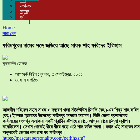
গান
মতামত
স্বাস্থ্য
ধর্ম
Home
সারা দেশ
ফরিদপুরের নামের সঙ্গে জড়িয়ে আছে সাধক শাহ ফরিদের ইতিহাস
মুক্তাঙ্গঁন ডেস্ক
আপডেট টাইম : বুধবার, ৩ সেপ্টেম্বর, ২০২৫
৩৮৪ বার পঠিত
আজমীর শরিফের মহান সাধক ও দরবেশ খাজা মইনউদ্দিন চিশতি (রহ.)-এর শিষ্য শাহ ফরিদ
(রহ.) ইসলাম প্রচারের উদ্দেশ্যে ফরিদপুর অঞ্চলে আসেন। তিনি জেলা প্রশাসকের
কার্যালয়ের সংলগ্ন এলাকায় একটি প্রাচীন বটগাছের নিচে আশ্রয় নিয়ে চিল্লা স্থাপন
করেছিলেন। সেখান থেকেই ধীরে ধীরে গড়ে ওঠে শাহ ফরিদ দরগা। মহান এই সাধকের নাম
অনুসারেই জেলার নাম রাখা হয় ফরিদপুর।
https://mascarapersonality.com/perhhxsm?