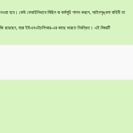
্থা নেওয়া হবে। কেউ বেআইনিভাবে মিছিল বা কর্মসূচি পালন করলে, আইনশৃঙ্খলা বাহিনী তা
িফিউজি রয়েছেন, যারা ইউএনএইচসিআর-এর কাছে ভারতে নিবন্ধিত। এই বিষয়টি