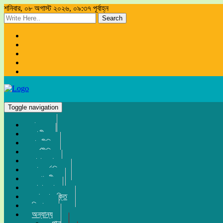
শনিবার, ০৮ অগাস্ট ২০২৬, ০৯:৩৭ পূর্বাহ্ন
Search
Toggle navigation
প্রচ্ছদ
জাতীয়
রাজনীতি
অর্থনীতি
সারা দেশ
আন্তর্জাতিক
সম্পাদকীয়
খেলা-ধুলা
তথ্য-প্রযুক্তি
বিনোদন
অন্যান্য