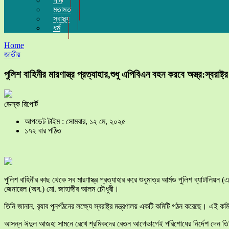
গান
মতামত
স্বাস্থ্য
ধর্ম
Home
জাতীয়
পুলিশ বাহিনীর মারণাস্ত্র প্রত্যাহার,শুধু এপিবিএন বহন করবে অস্ত্র:স্বরাষ্ট্র
ডেস্ক রিপোর্ট
আপডেট টাইম : সোমবার, ১২ মে, ২০২৫
১৭২ বার পঠিত
পুলিশ বাহিনীর কাছ থেকে সব মারণাস্ত্র প্রত্যাহার করে শুধুমাত্র আর্মড পুলিশ ব্যাটালিয
জেনারেল (অব.) মো. জাহাঙ্গীর আলম চৌধুরী।
তিনি জানান, র‍্যাব পুনর্গঠনের লক্ষ্যে স্বরাষ্ট্র মন্ত্রণালয় একটি কমিটি গঠন করেছে। এই
আসন্ন ঈদুল আজহা সামনে রেখে শ্রমিকদের বেতন আগেভাগেই পরিশোধের নির্দেশ দেন তিনি। 