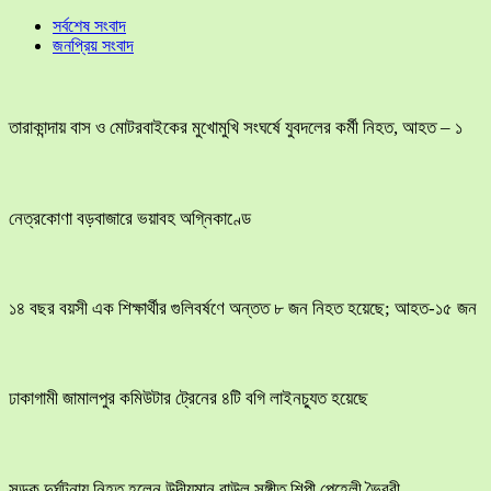
সর্বশেষ সংবাদ
জনপ্রিয় সংবাদ
তারাকান্দায় বাস ও মোটরবাইকের মুখোমুখি সংঘর্ষে যুবদলের কর্মী নিহত, আহত – ১
নেত্রকোণা বড়বাজারে ভয়াবহ অগ্নিকাণ্ডে
১৪ বছর বয়সী এক শিক্ষার্থীর গুলিবর্ষণে অন্তত ৮ জন নিহত হয়েছে; আহত-১৫ জন
ঢাকাগামী জামালপুর কমিউটার ট্রেনের ৪টি বগি লাইনচ্যুত হয়েছে
সড়ক দুর্ঘটনায় নিহত হলেন উদীয়মান বাউল সঙ্গীত শিল্পী পেহেলী ভৈরবী