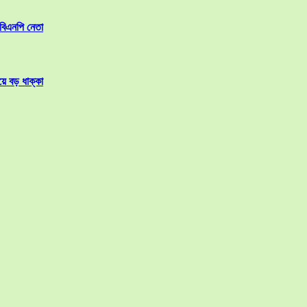
 বিএনপি নেতা
য়ে বড় ধাক্কা