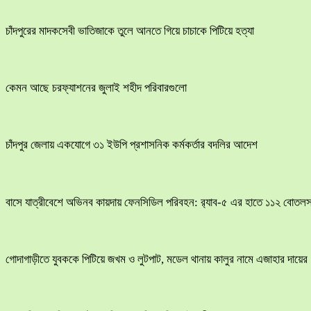
চাঁদপুরের মাদকসেবী ভাতিজাকে তুলে আনতে গিয়ে চাচাকে পিটিয়ে হত্যা
কেমন আছে চরফ্যাশনের জুলাই শহীদ পরিবারগুলো
চাঁদপুর জেলায় একযোগে ৩১ ইউপি প্রশাসনিক কর্মকর্তার বদলির আদেশ
বাসে যাত্রীবেশে অভিনব কায়দায় ফেনসিডিল পরিবহন: র‍্যাব-৫ এর হাতে ১১২ বোতলস
​গোদাগাড়ীতে যুবককে পিটিয়ে জখম ও লুটপাট, মডেল থানায় কালুর নামে এজাহার দায়ের