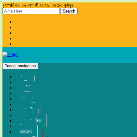
বৃহস্পতিবার, ০৬ অগাস্ট ২০২৬, ০৯:১০ পূর্বাহ্ন
Search
Toggle navigation
প্রচ্ছদ
জাতীয়
রাজনীতি
অর্থনীতি
সারা দেশ
আন্তর্জাতিক
সম্পাদকীয়
খেলা-ধুলা
তথ্য-প্রযুক্তি
বিনোদন
অন্যান্য