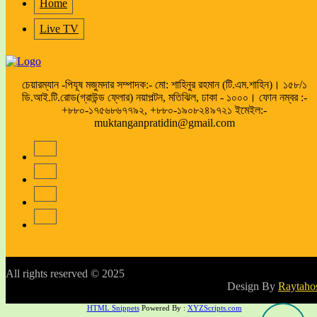
Home
Live TV
চেয়ারম্যান -পিযূষ মজুমদার সম্পাদক:- মো: শাহিনুর রহমান (টি.এম.শাহিন)। ১৫৮/১
ডি.আই.টি.রোড(গ্রাউন্ড ফ্লোর) নয়াপল্টন, মতিঝিল, ঢাকা - ১০০০। ফোন নম্বর :-
+৮৮০-১৭৫৬৮৬৭৭৯২, +৮৮০-১৯০৮২৪৯৭২১ ইমেইল:-
muktanganpratidin@gmail.com
All rights reserved © 2025
Design By
Raytaho
HTML Snippets
Powered By :
XYZScripts.com