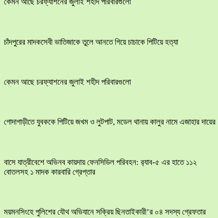
কেমন আছে চরফ্যাশনের জুলাই শহীদ পরিবারগুলো
চাঁদপুরের মাদকসেবী ভাতিজাকে তুলে আনতে গিয়ে চাচাকে পিটিয়ে হত্যা
কেমন আছে চরফ্যাশনের জুলাই শহীদ পরিবারগুলো
​গোদাগাড়ীতে যুবককে পিটিয়ে জখম ও লুটপাট, মডেল থানায় কালুর নামে এজাহার দায়ের
বাসে যাত্রীবেশে অভিনব কায়দায় ফেনসিডিল পরিবহন: র‍্যাব-৫ এর হাতে ১১২
বোতলসহ ১ মাদক কারবারি গ্রেপ্তার
ময়মনসিংহে পুলিশের যৌথ অভিযানে সক্রিয় ছিনতাইকারী’র ০৪ সদস্য গ্রেফতার