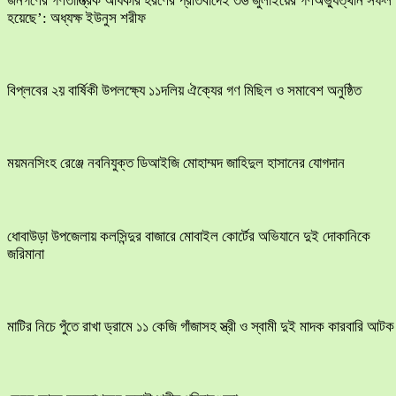
জনগণের গণতান্ত্রিক অধিকার হরণের প্রতিবাদেই ৩৬ জুলাইয়ের গণঅভ্যুত্থান সফল
হয়েছে’: অধ্যক্ষ ইউনুস শরীফ
বিপ্লবের ২য় বার্ষিকী উপলক্ষ্যে ১১দলিয় ঐক্যের গণ মিছিল ও সমাবেশ অনুষ্ঠিত
ময়মনসিংহ রেঞ্জে নবনিযুক্ত ডিআইজি মোহাম্মদ জাহিদুল হাসানের যোগদান
ধোবাউড়া উপজেলায় কলসিন্দুর বাজারে মোবাইল কোর্টের অভিযানে দুই দোকানিকে
জরিমানা
মাটির নিচে পুঁতে রাখা ড্রামে ১১ কেজি গাঁজাসহ স্ত্রী ও স্বামী দুই মাদক কারবারি আটক