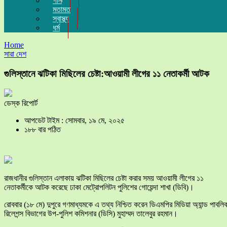
গান
মতামত
স্বাস্থ্য
ধর্ম
Home
সারা দেশ
গুলিস্তানে ঝটিকা মিছিলের চেষ্টা:আওয়ামী লীগের ১১ নেতাকর্মী আটক
ডেস্ক রিপোর্ট
আপডেট টাইম : সোমবার, ১৯ মে, ২০২৫
১৮৮ বার পঠিত
রাজধানীর গুলিস্তান এলাকায় ঝটিকা মিছিলের চেষ্টা করার সময় আওয়ামী লীগের ১১
নেতাকর্মীকে আটক করেছে ঢাকা মেট্রোপলিটন পুলিশের গোয়েন্দা শাখা (ডিবি)।
রোববার (১৮ মে) দুপুরে গণমাধ্যমকে এ তথ্য নিশ্চিত করেন ডিএমপির মিডিয়া অ্যান্ড পাবলি
রিলেশন্স বিভাগের উপ-পুলিশ কমিশনার (ডিসি) মুহাম্মদ তালেবুর রহমান।