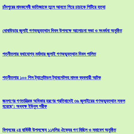
চাঁদপুরের মাদকসেবী ভাতিজাকে তুলে আনতে গিয়ে চাচাকে পিটিয়ে হত্যা
ধোবাউড়ায় জুলাই গণঅভ্যুত্থান দিবস উপলক্ষে আলোচনা সভা ও সংবর্ধনা অনুষ্ঠিত
পত্নীতলায় যথাযোগ্য মর্যাদায় জুলাই গণঅভ্যুত্থান দিবস পালিত
পত্নীতলায় ১০০ পিস ট্যাপেন্টাডল ট্যাবলেটসহ মাদক ব্যবসায়ী আটক
জনগণের গণতান্ত্রিক অধিকার হরণের প্রতিবাদেই ৩৬ জুলাইয়ের গণঅভ্যুত্থান সফল
হয়েছে’: অধ্যক্ষ ইউনুস শরীফ
বিপ্লবের ২য় বার্ষিকী উপলক্ষ্যে ১১দলিয় ঐক্যের গণ মিছিল ও সমাবেশ অনুষ্ঠিত