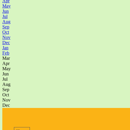
Apr
May
Jun
Jul
Aug
Sep
Oct
Nov
Dec
Jan
Feb
Mar
Apr
May
Jun
Jul
Aug
Sep
Oct
Nov
Dec