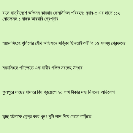
বাসে যাত্রীবেশে অভিনব কায়দায় ফেনসিডিল পরিবহন: র‍্যাব-৫ এর হাতে ১১২
বোতলসহ ১ মাদক কারবারি গ্রেপ্তার
ময়মনসিংহে পুলিশের যৌথ অভিযানে সক্রিয় ছিনতাইকারী’র ০৪ সদস্য গ্রেফতার
ময়মসিংহে পাটক্ষেতে এক নারীর গলিত মরদেহ উদ্ধার
ফুলপুরে মাছের খামারে বিষ প্রয়োগে ২০ লাখ টাকার মাছ নিধনের অভিযোগ
তুচ্ছ ঘটনাকে কেন্দ্র করে খুন! খুনি লাশ দিয়ে গেলো বাড়িতে!