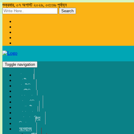
শুক্রবার, ০৭ অগাস্ট ২০২৬, ০৩:৩৬ পূর্বাহ্ন
Search
Toggle navigation
প্রচ্ছদ
জাতীয়
রাজনীতি
অর্থনীতি
সারা দেশ
আন্তর্জাতিক
সম্পাদকীয়
খেলা-ধুলা
তথ্য-প্রযুক্তি
বিনোদন
অন্যান্য