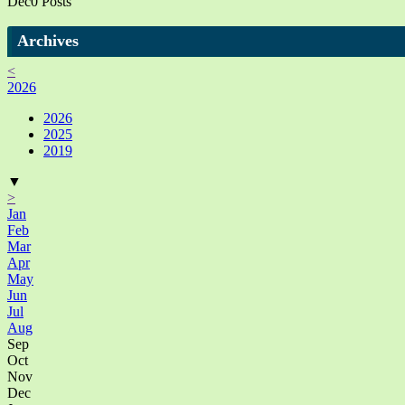
Dec
0
Posts
Archives
<
2026
2026
2025
2019
▼
>
Jan
Feb
Mar
Apr
May
Jun
Jul
Aug
Sep
Oct
Nov
Dec