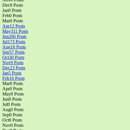
Dec
0
Posts
Jan
0
Posts
Feb
0
Posts
Mar
0
Posts
Apr
12
Posts
May
311
Posts
Jun
206
Posts
Jul
173
Posts
Aug
16
Posts
Sep
57
Posts
Oct
30
Posts
Nov
9
Posts
Dec
23
Posts
Jan
5
Posts
Feb
16
Posts
Mar
0
Posts
Apr
0
Posts
May
0
Posts
Jun
0
Posts
Jul
0
Posts
Aug
0
Posts
Sep
0
Posts
Oct
0
Posts
Nov
0
Posts