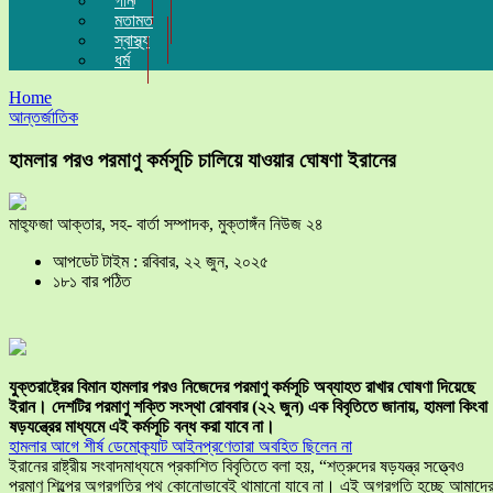
গান
মতামত
স্বাস্থ্য
ধর্ম
Home
আন্তর্জাতিক
হামলার পরও পরমাণু কর্মসূচি চালিয়ে যাওয়ার ঘোষণা ইরানের
মাহ্ফুজা আক্তার, সহ- বার্তা সম্পাদক, মুক্তাঙ্গঁন নিউজ ২৪
আপডেট টাইম : রবিবার, ২২ জুন, ২০২৫
১৮১ বার পঠিত
যুক্তরাষ্ট্রের বিমান হামলার পরও নিজেদের পরমাণু কর্মসূচি অব্যাহত রাখার ঘোষণা দিয়েছে
ইরান। দেশটির পরমাণু শক্তি সংস্থা রোববার (২২ জুন) এক বিবৃতিতে জানায়, হামলা কিংবা
ষড়যন্ত্রের মাধ্যমে এই কর্মসূচি বন্ধ করা যাবে না।
হামলার আগে শীর্ষ ডেমোক্র্যাট আইনপ্রণেতারা অবহিত ছিলেন না
ইরানের রাষ্ট্রীয় সংবাদমাধ্যমে প্রকাশিত বিবৃতিতে বলা হয়, “শত্রুদের ষড়যন্ত্র সত্ত্বেও
পরমাণু শিল্পের অগ্রগতির পথ কোনোভাবেই থামানো যাবে না। এই অগ্রগতি হচ্ছে আমাদে