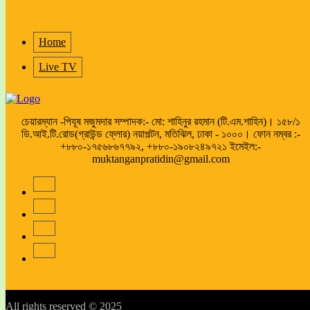
Home
Live TV
চেয়ারম্যান -পিযূষ মজুমদার সম্পাদক:- মো: শাহিনুর রহমান (টি.এম.শাহিন)। ১৫৮/১
ডি.আই.টি.রোড(গ্রাউন্ড ফ্লোর) নয়াপল্টন, মতিঝিল, ঢাকা - ১০০০। ফোন নম্বর :-
+৮৮০-১৭৫৬৮৬৭৭৯২, +৮৮০-১৯০৮২৪৯৭২১ ইমেইল:-
muktanganpratidin@gmail.com
All rights reserved © 2025