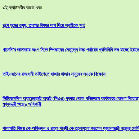
এই ক্যাটাগরীর আরো খবর
দুধে ঘুমের ওষুধ, তারপর বিষধর সাপ দিয়ে স্বামীকে খুন!
খামেনি’র জানাজায় অংশ নিতে স্পিকারের নেতৃত্বে উচ্চ পর্যায়ের প্রতিনিধি দল যাচ্ছে ইরানে
তাইওয়ানের রাজধানী তাইপেতে হাজার হাজার মানুষের সড়কে বিক্ষোভ
সিটিজেনশিপ অ্যামেন্ডমেন্ট অ্যাক্ট (সিএএ) বুধবার থেকে পশ্চিমবঙ্গে কার্যকরের ঘোষণা দিয়েছে
মুখ্যমন্ত্রী শুভেন্দু অধিকারী
থালাপতি বিজয় কে অভিনন্দন ও রাহুল গান্ধী কে তুলোধুনো করলেন প্রধানমন্ত্রী নরেন্দ্র মোদ