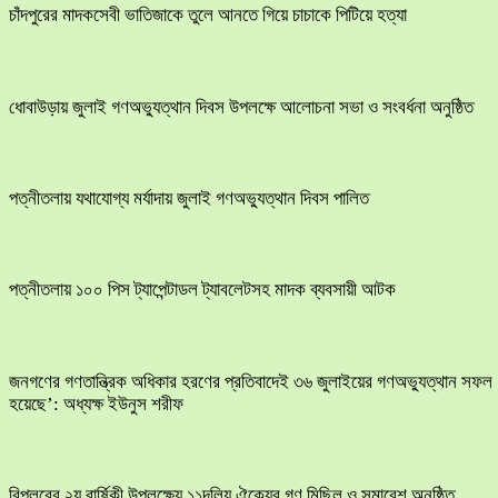
চাঁদপুরের মাদকসেবী ভাতিজাকে তুলে আনতে গিয়ে চাচাকে পিটিয়ে হত্যা
ধোবাউড়ায় জুলাই গণঅভ্যুত্থান দিবস উপলক্ষে আলোচনা সভা ও সংবর্ধনা অনুষ্ঠিত
পত্নীতলায় যথাযোগ্য মর্যাদায় জুলাই গণঅভ্যুত্থান দিবস পালিত
পত্নীতলায় ১০০ পিস ট্যাপেন্টাডল ট্যাবলেটসহ মাদক ব্যবসায়ী আটক
জনগণের গণতান্ত্রিক অধিকার হরণের প্রতিবাদেই ৩৬ জুলাইয়ের গণঅভ্যুত্থান সফল
হয়েছে’: অধ্যক্ষ ইউনুস শরীফ
বিপ্লবের ২য় বার্ষিকী উপলক্ষ্যে ১১দলিয় ঐক্যের গণ মিছিল ও সমাবেশ অনুষ্ঠিত