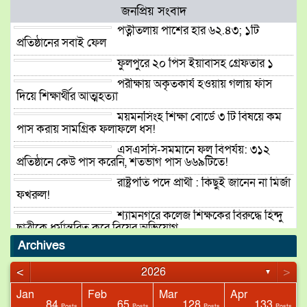
জনপ্রিয় সংবাদ
পত্নীতলায় পাশের হার ৬২.৪৩; ১টি
প্রতিষ্ঠানের সবাই ফেল
ফুলপুরে ২০ পিস ইয়াবাসহ গ্রেফতার ১
পরীক্ষায় অকৃতকার্য হওয়ায় গলায় ফাঁস
দিয়ে শিক্ষার্থীর আত্মহত্যা
ময়মনসিংহ শিক্ষা বোর্ডে ৩ টি বিষয়ে কম
পাস করায় সামগ্রিক ফলাফলে ধস!
এসএসসি-সমমানে ফল বিপর্যয়: ৩১২
প্রতিষ্ঠানে কেউ পাস করেনি, শতভাগ পাস ৬৬৯টিতে!
রাষ্ট্রপতি পদে প্রার্থী : কিছুই জানেন না মির্জা
ফখরুল!
শ্যামনগরে কলেজ শিক্ষকের বিরুদ্ধে হিন্দু
ছাত্রীকে ধর্মান্তরিত করে বিয়ের অভিযোগ
Archives
পত্নীতলায় চোলাইমদ ও মদ তৈরির
উপকরণসহ নারী আটক
<
>
2026
▼
পত্নীতলায় পুলিশের মাদকবিরোধী
অভিযানে ৪ জন গ্রেফতার
Jan
Feb
Mar
Apr
84
65
128
133
sts
sts
Posts
Posts
Posts
Posts