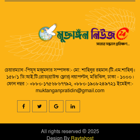
চেয়ারম্যান -পিযূষ মজুমদার সম্পাদক:- মো: শাহিনুর রহমান (টি.এম.শাহিন)।
১৫৮/১ ডি.আই.টি.রোড(গ্রাউন্ড ফ্লোর) নয়াপল্টন, মতিঝিল, ঢাকা - ১০০০।
ফোন নম্বর :- +৮৮০-১৭৫৬৮৬৭৭৯২, +৮৮০-১৯০৮২৪৯৭২১ ইমেইল:-
muktanganpratidin@gmail.com
All rights reserved © 2025
Design By
Raytahost