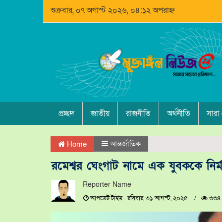
শুক্রবার, ০৭ অগাস্ট ২০২৬, ০৪:১২ অপরাহ্ন
প্রচ্ছদ
জাতীয়
রাজনীতি
অর্থনীতি
সারা
আন্তর্জাতিক
Home
রমেশ্বর ঘেংগাট নামে এক যুবককে নির্
Reporter Name
আপডেট টাইম : রবিবার, ৩১ আগস্ট, ২০২৫
৩৩৪ 