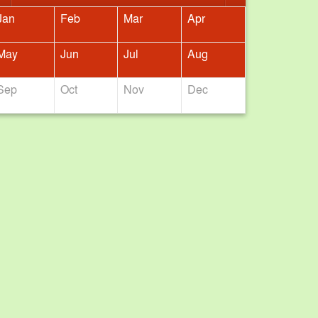
সমাবেশ অনুষ্ঠিত
Jan
Feb
Mar
Apr
May
Jun
Jul
Aug
Sep
Oct
Nov
Dec