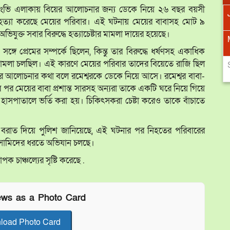
ে সাংভি এলাকায় বিয়ের আলোচনার জন্য ডেকে নিয়ে ২৬ বছর বয়সী
Jan
Jan
Feb
Feb
Mar
Mar
Apr
Apr
ে হত্যা করেছে মেয়ের পরিবার। এই ঘটনায় মেয়ের বাবাসহ মোট ৯
যুক্ত সবার বিরুদ্ধে হত্যাচেষ্টার মামলা দায়ের হয়েছে।
May
May
Jun
Jun
Jul
Jul
Aug
Aug
ঙ্গে প্রেমের সম্পর্কে ছিলেন, কিন্তু তার বিরুদ্ধে ধর্ষণসহ একাধিক
মামলা চলছিল। এই কারণে মেয়ের পরিবার তাদের বিয়েতে রাজি ছিল
Sep
Sep
Oct
Oct
Nov
Nov
Dec
Dec
ার আলোচনার কথা বলে রমেশ্বরকে ডেকে নিয়ে আসে। রমেশ্বর বাবা-
 পর মেয়ের বাবা প্রশান্ত সারসহ অন্যরা তাকে একটি ঘরে নিয়ে গিয়ে
াসপাতালে ভর্তি করা হয়। চিকিৎসকরা চেষ্টা করেও তাকে বাঁচাতে
ির বরাত দিয়ে পুলিশ জানিয়েছে, এই ঘটনার পর নিহতের পরিবারের
সামিদের ধরতে অভিযান চলছে।
পক চাঞ্চল্যের সৃষ্টি করেছে .
ews as a Photo Card
load Photo Card