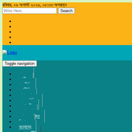
রবিবার, ০৯ অগাস্ট ২০২৬, ০৮:৩৩ অপরাহ্ন
Search
Toggle navigation
প্রচ্ছদ
জাতীয়
রাজনীতি
অর্থনীতি
সারা দেশ
আন্তর্জাতিক
সম্পাদকীয়
খেলা-ধুলা
তথ্য-প্রযুক্তি
বিনোদন
অন্যান্য