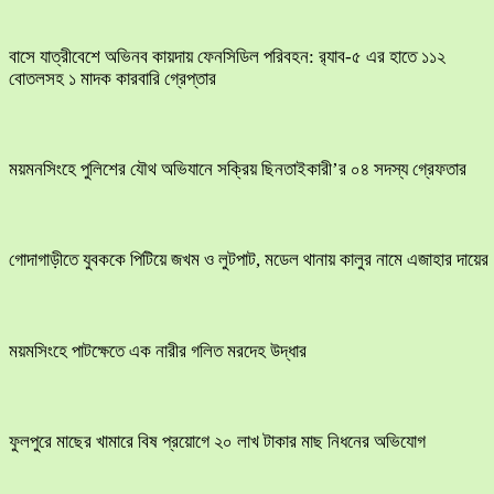
বাসে যাত্রীবেশে অভিনব কায়দায় ফেনসিডিল পরিবহন: র‍্যাব-৫ এর হাতে ১১২
বোতলসহ ১ মাদক কারবারি গ্রেপ্তার
ময়মনসিংহে পুলিশের যৌথ অভিযানে সক্রিয় ছিনতাইকারী’র ০৪ সদস্য গ্রেফতার
​গোদাগাড়ীতে যুবককে পিটিয়ে জখম ও লুটপাট, মডেল থানায় কালুর নামে এজাহার দায়ের
ময়মসিংহে পাটক্ষেতে এক নারীর গলিত মরদেহ উদ্ধার
ফুলপুরে মাছের খামারে বিষ প্রয়োগে ২০ লাখ টাকার মাছ নিধনের অভিযোগ