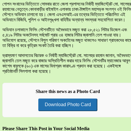
গোপন সংবাদের ভিত্তিতে সোমবার রাতে জেলা প্রশাসনের নির্বাহী ম্যাজিস্ট্রেট মো. সালেহুর
রহমানের নেতৃত্বে কোনাবাড়ীর বাইমাইল এলাকায় ঢাকা-টাঙ্গাইল মহাসড়ক সংলগ্ন ওই ফিলি
স্টেশনে অভিযান চালানো হয়। জেলা এনএসআই-এর তথ্যের ভিত্তিতে পরিচালিত এই
অভিযানে বিজিবি, পুলিশ ও আইনশৃঙ্খলা বাহিনীর অন্যান্য সদস্যরা সহযোগিতা করেন।
অভিযান চলাকালে ফিলিং স্টেশনটিতে অবৈধভাবে মজুত করা ২৮,৫২১ লিটার ডিজেল এবং
৫,৪১৯ লিটার অকটেনসহ সর্বমোট প্রায় ৩৪ হাজার লিটার জ্বালানি তেল পাওয়া যায়।
অভিযোগ রয়েছে, স্টেশনে বিপুল পরিমাণ অকটেনের মজুত থাকলেও সাধারণ গ্রাহকদের কাছ
তা বিক্রি না করে কৃত্রিম সংকট তৈরি করা হচ্ছিল।
ভ্রাম্যমাণ আদালতের বিচারক ও নির্বাহী ম্যাজিস্ট্রেট মো. সালেহুর রহমান জানান, অবৈধভাব
জ্বালানি তেল মজুত করে বাজার অস্থিতিশীল করার দায়ে ফিলিং স্টেশনটির ম্যানেজার আবুল
কাশেম বাবুলকে (৬০) এক মাসের বিনাশ্রম কারাদণ্ড প্রদান করা হয়েছে। একইসঙ্গে
প্রতিষ্ঠানটি সিলগালা করা হয়েছে।
Share this news as a Photo Card
Download Photo Card
Please Share This Post in Your Social Media