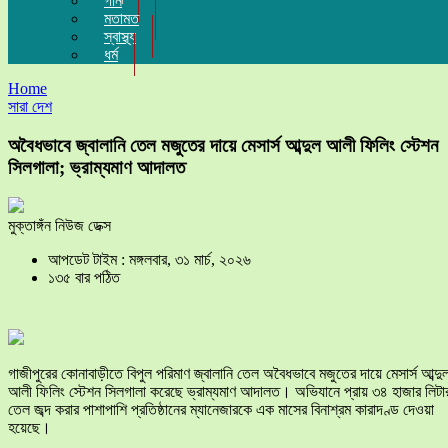
গান
মতামত
স্বাস্থ্য
ধর্ম
Home
সারা দেশ
অবৈধভাবে জ্বালানি তেল মজুতের দায়ে মেসার্স আব্দুল আলী ফিলিং স্টেশন
সিলগালা; ভ্রাম্যমাণ আদালত
মুক্তাঙ্গঁন নিউজ ডেক্স
আপডেট টাইম : মঙ্গলবার, ৩১ মার্চ, ২০২৬
১৩৫ বার পঠিত
গাজীপুরের কোনাবাড়ীতে বিপুল পরিমাণ জ্বালানি তেল অবৈধভাবে মজুতের দায়ে মেসার্স আব্দু
আলী ফিলিং স্টেশন সিলগালা করেছে ভ্রাম্যমাণ আদালত। অভিযানে প্রায় ৩৪ হাজার লিটা
তেল জব্দ করার পাশাপাশি প্রতিষ্ঠানের ম্যানেজারকে এক মাসের বিনাশ্রম কারাদণ্ড দেওয়া
হয়েছে।