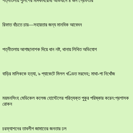
পত্নীতলায় পুলিশের মাদকবিরোধী অভিযানে ৪ জন গ্রেফতার
রিফাত বাঁচতে চায়—সহায়তার জন্য মানবিক আবেদন
পত্নীতলায় আগাছানাশক দিয়ে ধান নষ্ট, থানায় লিখিত অভিযোগ
বাড়ির মালিককে হত্যা, ৯ প্যাকেটে মিলল খণ্ডিত মরদেহ; মাথা-পা নিখোঁজ
ময়মনসিংহ মেডিকেল কলেজ হোস্টেলের পরিত্যক্ত পুকুর পরিষ্কার করেন:প্রশাসক
রোকন
চরফ্যাশনের তাবলীগ জামাতের জনতার ঢল