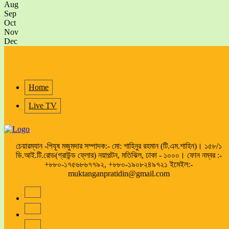
Aug
Sep
Oct
Nov
Dec
Home
Live TV
চেয়ারম্যান -পিযূষ মজুমদার সম্পাদক:- মো: শাহিনুর রহমান (টি.এম.শাহিন)। ১৫৮/১
ডি.আই.টি.রোড(গ্রাউন্ড ফ্লোর) নয়াপল্টন, মতিঝিল, ঢাকা - ১০০০। ফোন নম্বর :-
+৮৮০-১৭৫৬৮৬৭৭৯২, +৮৮০-১৯০৮২৪৯৭২১ ইমেইল:-
muktanganpratidin@gmail.com