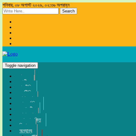
শনিবার, ০৮ অগাস্ট ২০২৬, ০২:৩৬ অপরাহ্ন
Search
Toggle navigation
প্রচ্ছদ
জাতীয়
রাজনীতি
অর্থনীতি
সারা দেশ
আন্তর্জাতিক
সম্পাদকীয়
খেলা-ধুলা
তথ্য-প্রযুক্তি
বিনোদন
অন্যান্য