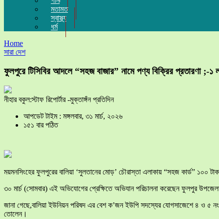
গান
মতামত
স্বাস্থ্য
ধর্ম
Home
সারা দেশ
ফুলপুরে টিসিবির আদলে “সহজ বাজার” নামে পণ্য বিক্রির প্রতারণা ;-১ ল
নীহার বকুল:স্টাফ রিপোর্টার -মুক্তাঙ্গঁন প্রতিদিন
আপডেট টাইম : মঙ্গলবার, ৩১ মার্চ, ২০২৬
১৫১ বার পঠিত
ময়মনসিংহের ফুলপুরের বালিয়া ‘সুলতানের মোড়’ চৌরাস্তা এলাকায় “সহজ কার্ড” ১০০ টাকায়
৩০ মার্চ (সোমবার) এই অভিযোগের প্রেক্ষিতে অভিযান পরিচালনা করেছেন ফুলপুর উপজেলা 
জানা গেছে,বালিয়া ইউনিয়ন পরিষদ এর বেশ ক’জন ইউপি সদস্যের যোগসাজেশে ৪ ও ৫ নং ওয়ার্ডে
তোলেন।