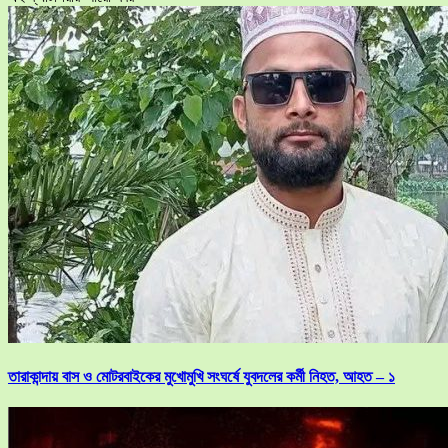
তারাকান্দায় বাস ও মোটরবাইকের মুখোমুখি সংঘর্ষে যুবদলের কর্মী নিহত, আহত – ১