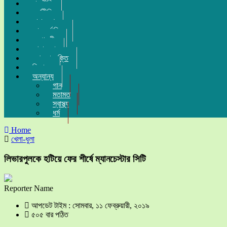
রাজনীতি
অর্থনীতি
সারা দেশ
আন্তর্জাতিক
সম্পাদকীয়
খেলা-ধুলা
তথ্য-প্রযুক্তি
বিনোদন
অন্যান্য
গান
মতামত
স্বাস্থ্য
ধর্ম
Home
খেলা-ধুলা
লিভারপুলকে হটিয়ে ফের শীর্ষে ম্যানচেস্টার সিটি
Reporter Name
আপডেট টাইম : সোমবার, ১১ ফেব্রুয়ারী, ২০১৯
৫০৫ বার পঠিত