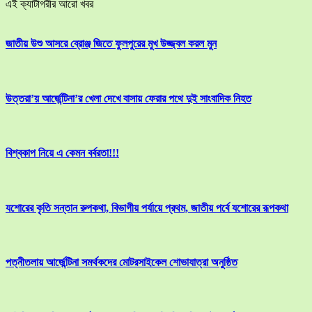
এই ক্যাটাগরীর আরো খবর
জাতীয় উশু আসরে ব্রোঞ্জ জিতে ফুলপুরের মুখ উজ্জ্বল করল মুন
উত্তরা’য় আর্জেন্টিনা’র খেলা দেখে বাসায় ফেরার পথে দুই সাংবাদিক নিহত
বিশ্বকাপ নিয়ে এ কেমন বর্বরতা!!!
যশোরের কৃতি সন্তান রুপকথা, বিভাগীয় পর্যায়ে প্রথম, জাতীয় পর্বে যশোরের রূপকথা
পত্নীতলায় আর্জেন্টিনা সমর্থকদের মোটরসাইকেল শোভাযাত্রা অনুষ্ঠিত