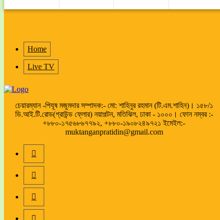
Home
Live TV
চেয়ারম্যান -পিযূষ মজুমদার সম্পাদক:- মো: শাহিনুর রহমান (টি.এম.শাহিন)। ১৫৮/১
ডি.আই.টি.রোড(গ্রাউন্ড ফ্লোর) নয়াপল্টন, মতিঝিল, ঢাকা - ১০০০। ফোন নম্বর :-
+৮৮০-১৭৫৬৮৬৭৭৯২, +৮৮০-১৯০৮২৪৯৭২১ ইমেইল:-
muktanganpratidin@gmail.com