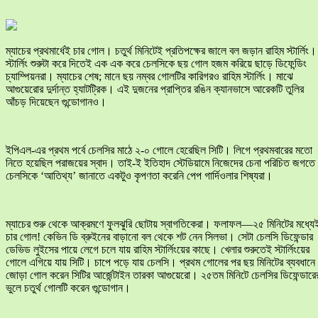
ম্যাচের প্রথমার্ধেই চার গোল। চতুর্থ মিনিটেই প্রতিপক্ষের জালে বল জড়ান রাহিম স্টার্লিং।
স্টার্লিং শুরুটা করে দিতেই এক এক করে চেলসিকে ছয় গোল হজম করিয়ে ছাড়ে ডিফেন্ডিং
চ্যাম্পিয়নরা। ম্যাচের শেষ; মানে ছয় নম্বর গোলটির কারিগরও রাহিম স্টার্লিং। মাঝে
আগুয়েরোর দুর্দান্ত হ্যাটট্রিক। এই দুজনের প্রাপ্তির রঙিন ক্যানভাসে আরেকটি তুলির
আঁচড় দিয়েছেন গুন্ডোগানও।
ইপিএল-এর প্রথম পর্বে চেলসির মাঠে ২-০ গোলে হেরেছিল সিটি। লিগে প্রথমবারের মতো
নিতে হয়েছিল পরাজয়ের স্বাদ। তাই-ই ইতিহাদ স্টেডিয়ামে নিজেদের চেনা পরিচিত জগতে
চেলসিকে ‘আতিথ্য’ জানাতে একটুও কৃপণতা করেনি পেপ গার্দিওলার শিষ্যরা।
ম্যাচের শুরু থেকে আক্রমণে ফুলঝুরি ছোটায় স্বাগতিকেরা। ফলাফল—২৫ মিনিটের মধ্যে
চার গোল! কেভিন ডি ব্রুইনের বাড়ানো বল থেকে শট নেন সিলভা। সেটা চেলসি ডিফেন্ডার
ডেভিড লুইসের পায়ে লেগে চলে যায় রাহিম স্টার্লিংয়ের কাছে। খেলার শুরুতেই স্টার্লিংয়ের
গোলে এগিয়ে যায় সিটি। চাপে পড়ে যায় চেলসি। প্রথম গোলের পর ছয় মিনিটের ব্যবধানে
জোড়া গোল করেন সিটির আর্জেন্টাইন তারকা আগুয়েরো। ২৫তম মিনিটে চেলসির ডিফেন্ডারে
ভুলে চতুর্থ গোলটি করেন গুন্ডোগান।