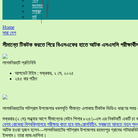
গান
মতামত
স্বাস্থ্য
ধর্ম
Home
সারা দেশ
সীমান্তে টিকটক করতে গিয়ে বিএসএফের হাতে আটক এসএসসি পরীক্ষার্থীস
লালমনিরহাট প্রতিনিধি
আপডেট টাইম : শুক্রবার, ২ মে, ২০২৫
২৪৫ বার পঠিত
লালমনিরহাটের পাটগ্রাম উপজেলার ধবলসূতি সীমান্ত এলাকায় টিকটক ভিডিও ধারণের সময় এ
শুক্রবার (২ মে) সন্ধ্যার আগে সীমান্তের মেইন পিলার ৮২৫/১-এস এর নিকটবর্তী একট
বেগম রোকেয়া বিশ্ববিদ্যালয়ে পরীক্ষার খাতা হবে নাম-রোলবিহীন, স্বচ্ছতা আনতে নতুন পদ্
আটক হওয়া দুজন হলেন—লালমনিরহাটের পাটগ্রাম উপজেলার রহমতপুর গ্রামের গাটয়ারভিটা 
ইসলাম। তারা মামা-ভাগিনা।