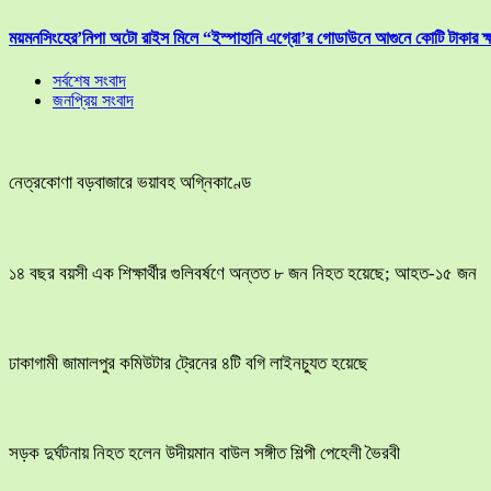
ময়মনসিংহের’নিপা অটো রাইস মিলে “ইস্পাহানি এগ্রো’র গোডাউনে আগুনে কোটি টাকার ক্
সর্বশেষ সংবাদ
জনপ্রিয় সংবাদ
নেত্রকোণা বড়বাজারে ভয়াবহ অগ্নিকাণ্ডে
১৪ বছর বয়সী এক শিক্ষার্থীর গুলিবর্ষণে অন্তত ৮ জন নিহত হয়েছে; আহত-১৫ জন
ঢাকাগামী জামালপুর কমিউটার ট্রেনের ৪টি বগি লাইনচ্যুত হয়েছে
সড়ক দুর্ঘটনায় নিহত হলেন উদীয়মান বাউল সঙ্গীত শিল্পী পেহেলী ভৈরবী