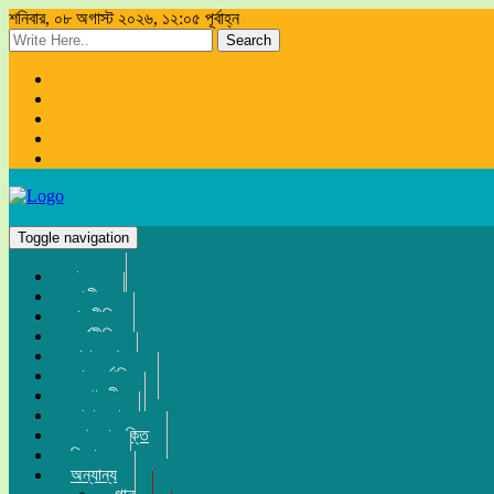
শনিবার, ০৮ অগাস্ট ২০২৬, ১২:০৫ পূর্বাহ্ন
Search
Toggle navigation
প্রচ্ছদ
জাতীয়
রাজনীতি
অর্থনীতি
সারা দেশ
আন্তর্জাতিক
সম্পাদকীয়
খেলা-ধুলা
তথ্য-প্রযুক্তি
বিনোদন
অন্যান্য