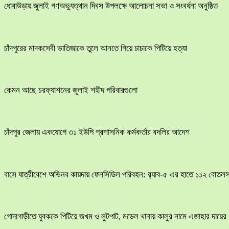
ধোবাউড়ায় জুলাই গণঅভ্যুত্থান দিবস উপলক্ষে আলোচনা সভা ও সংবর্ধনা অনুষ্ঠিত
চাঁদপুরের মাদকসেবী ভাতিজাকে তুলে আনতে গিয়ে চাচাকে পিটিয়ে হত্যা
কেমন আছে চরফ্যাশনের জুলাই শহীদ পরিবারগুলো
চাঁদপুর জেলায় একযোগে ৩১ ইউপি প্রশাসনিক কর্মকর্তার বদলির আদেশ
বাসে যাত্রীবেশে অভিনব কায়দায় ফেনসিডিল পরিবহন: র‍্যাব-৫ এর হাতে ১১২ বোতলস
​গোদাগাড়ীতে যুবককে পিটিয়ে জখম ও লুটপাট, মডেল থানায় কালুর নামে এজাহার দায়ের