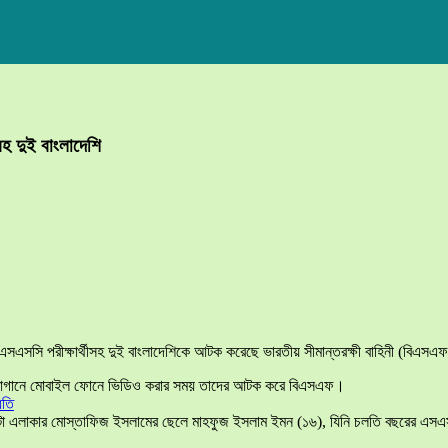
হ দুই বাংলাদেশি
সএসসি পরীক্ষার্থীসহ দুই বাংলাদেশিকে আটক করেছে ভারতীয় সীমান্তরক্ষী বাহিনী (বিএসএ
ি চা বাগানে মোবাইল ফোনে ভিডিও করার সময় তাদের আটক করে বিএসএফ।
ধতি
এলাকার মোস্তাফিজ ইসলামের ছেলে মাহফুজ ইসলাম ইমন (১৬), যিনি চলতি বছরের এসএসসি প