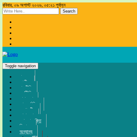
রবিবার, ০৯ অগাস্ট ২০২৬, ০৫:২১ পূর্বাহ্ন
Search
Toggle navigation
প্রচ্ছদ
জাতীয়
রাজনীতি
অর্থনীতি
সারা দেশ
আন্তর্জাতিক
সম্পাদকীয়
খেলা-ধুলা
তথ্য-প্রযুক্তি
বিনোদন
অন্যান্য