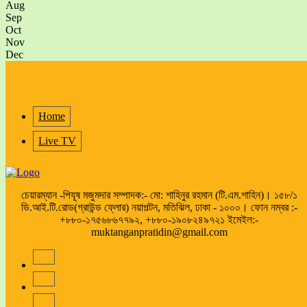
Aug
Sep
Oct
Nov
Dec
Home
Live TV
চেয়ারম্যান -পিযূষ মজুমদার সম্পাদক:- মো: শাহিনুর রহমান (টি.এম.শাহিন)। ১৫৮/১
ডি.আই.টি.রোড(গ্রাউন্ড ফ্লোর) নয়াপল্টন, মতিঝিল, ঢাকা - ১০০০। ফোন নম্বর :-
+৮৮০-১৭৫৬৮৬৭৭৯২, +৮৮০-১৯০৮২৪৯৭২১ ইমেইল:-
muktanganpratidin@gmail.com