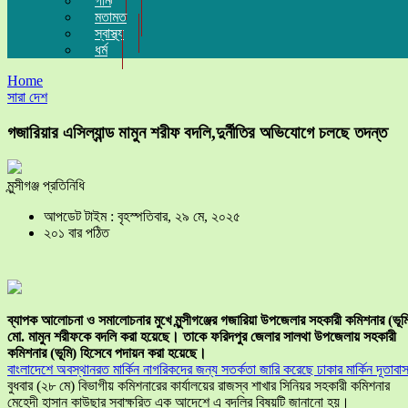
গান
মতামত
স্বাস্থ্য
ধর্ম
Home
সারা দেশ
গজারিয়ার এসিল্যান্ড মামুন শরীফ বদলি,দুর্নীতির অভিযোগে চলছে তদন্ত
মুন্সীগঞ্জ প্রতিনিধি
আপডেট টাইম : বৃহস্পতিবার, ২৯ মে, ২০২৫
২০১ বার পঠিত
ব্যাপক আলোচনা ও সমালোচনার মুখে মুন্সীগঞ্জের গজারিয়া উপজেলার সহকারী কমিশনার (ভূম
মো. মামুন শরীফকে বদলি করা হয়েছে। তাকে ফরিদপুর জেলার সালথা উপজেলায় সহকারী
কমিশনার (ভূমি) হিসেবে পদায়ন করা হয়েছে।
বাংলাদেশে অবস্থানরত মার্কিন নাগরিকদের জন্য সতর্কতা জারি করেছে ঢাকার মার্কিন দূতাবা
বুধবার (২৮ মে) বিভাগীয় কমিশনারের কার্যালয়ের রাজস্ব শাখার সিনিয়র সহকারী কমিশনার
মেহেদী হাসান কাউছার স্বাক্ষরিত এক আদেশে এ বদলির বিষয়টি জানানো হয়।