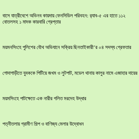
বাসে যাত্রীবেশে অভিনব কায়দায় ফেনসিডিল পরিবহন: র‍্যাব-৫ এর হাতে ১১২
বোতলসহ ১ মাদক কারবারি গ্রেপ্তার
ময়মনসিংহে পুলিশের যৌথ অভিযানে সক্রিয় ছিনতাইকারী’র ০৪ সদস্য গ্রেফতার
​গোদাগাড়ীতে যুবককে পিটিয়ে জখম ও লুটপাট, মডেল থানায় কালুর নামে এজাহার দায়ের
ময়মসিংহে পাটক্ষেতে এক নারীর গলিত মরদেহ উদ্ধার
পত্নীতলায় গ্রামীণ শিল্প ও বাণিজ্য মেলার উদ্বোধন