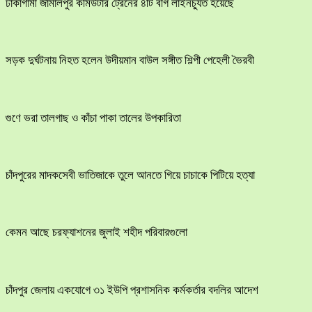
ঢাকাগামী জামালপুর কমিউটার ট্রেনের ৪টি বগি লাইনচ্যুত হয়েছে
সড়ক দুর্ঘটনায় নিহত হলেন উদীয়মান বাউল সঙ্গীত শিল্পী পেহেলী ভৈরবী
গুণে ভরা তালগাছ ও কাঁচা পাকা তালের উপকারিতা
চাঁদপুরের মাদকসেবী ভাতিজাকে তুলে আনতে গিয়ে চাচাকে পিটিয়ে হত্যা
কেমন আছে চরফ্যাশনের জুলাই শহীদ পরিবারগুলো
চাঁদপুর জেলায় একযোগে ৩১ ইউপি প্রশাসনিক কর্মকর্তার বদলির আদেশ