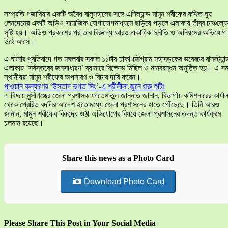
সম্প্রতি গজারিয়ার একটি অবৈধ বালুমহালের সঙ্গে এসিল্যান্ড মামুন শরীফের কথিত ঘুষ
লেনদেনের একটি অডিও সামাজিক যোগাযোগমাধ্যমে ছড়িয়ে পড়লে এলাকায় তীব্র চাঞ্চল্যে
সৃষ্টি হয়। অডিও প্রকাশের পর তার বিরুদ্ধে আরও একাধিক দুর্নীতি ও অনিয়মের অভিযোগ
উঠে আসে।
এ ঘটনার প্রতিবাদে গত মঙ্গলবার সকাল ১১টায় ঢাকা-চট্টগ্রাম মহাসড়কের ভবেরচর বাসস্ট্যান্
এলাকায় ‘সর্বস্তরের জনসাধারণ’ ব্যানারে বিক্ষোভ মিছিল ও মানববন্ধন অনুষ্ঠিত হয়। এ স
স্থানীয়রা মামুন শরীফের অপসারণ ও বিচার দাবি করেন।
পাওয়ান কল্যাণের ‘উস্তাদ ভগত সিং’-এ শ্রীলীলা,জুনে শুরু শুটিং
এ বিষয়ে মুন্সীগঞ্জের জেলা প্রশাসক ফাতেমাতুল জান্নাত জানান, বিভাগীয় কমিশনারের কার্যা
থেকে প্রেরিত বদলির আদেশ ইতোমধ্যে জেলা প্রশাসনের হাতে পৌঁছেছে। তিনি আরও
জানান, মামুন শরীফের বিরুদ্ধে ওঠা অভিযোগের বিষয়ে জেলা প্রশাসনের তদন্ত কার্যক্রম
চলমান রয়েছে।
Share this news as a Photo Card
Download Photo Card
Please Share This Post in Your Social Media