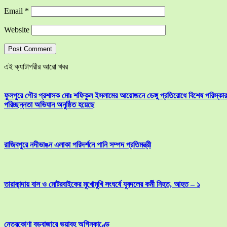
Email
*
Website
এই ক্যাটাগরীর আরো খবর
ফুলপুরে পৌর প্রশাসক মোঃ শফিকুল ইসলামের আয়োজনে ডেঙ্গু প্রতিরোধে বিশেষ পরিস্কার
পরিচ্ছন্নতা অভিযান অনুষ্ঠিত হয়েছে
রাজিবপুরে নদীভাঙন এলাকা পরিদর্শনে পানি সম্পদ প্রতিমন্ত্রী
তারাকান্দায় বাস ও মোটরবাইকের মুখোমুখি সংঘর্ষে যুবদলের কর্মী নিহত, আহত – ১
নেত্রকোণা বড়বাজারে ভয়াবহ অগ্নিকাণ্ডে