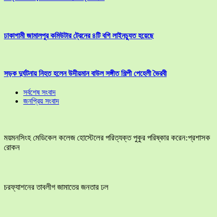
ঢাকাগামী জামালপুর কমিউটার ট্রেনের ৪টি বগি লাইনচ্যুত হয়েছে
সড়ক দুর্ঘটনায় নিহত হলেন উদীয়মান বাউল সঙ্গীত শিল্পী পেহেলী ভৈরবী
সর্বশেষ সংবাদ
জনপ্রিয় সংবাদ
ময়মনসিংহ মেডিকেল কলেজ হোস্টেলের পরিত্যক্ত পুকুর পরিষ্কার করেন:প্রশাসক
রোকন
চরফ্যাশনের তাবলীগ জামাতের জনতার ঢল