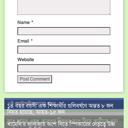
Name
*
Email
*
Website
এই ক্যাটাগরীর আরো খবর
১৪ বছর বয়সী এক শিক্ষার্থীর গুলিবর্ষণে অন্তত ৮ জন
নিহত হয়েছে; আহত-১৫ জন
দুধে ঘুমের ওষুধ, তারপর বিষধর সাপ দিয়ে স্বামীকে খুন!
খামেনি’র জানাজায় অংশ নিতে স্পিকারের নেতৃত্বে উচ্চ