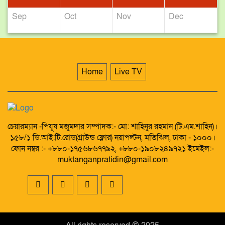
Sep
Oct
Nov
Dec
Home
Live TV
চেয়ারম্যান -পিযূষ মজুমদার সম্পাদক:- মো: শাহিনুর রহমান (টি.এম.শাহিন)।
১৫৮/১ ডি.আই.টি.রোড(গ্রাউন্ড ফ্লোর) নয়াপল্টন, মতিঝিল, ঢাকা - ১০০০।
ফোন নম্বর :- +৮৮০-১৭৫৬৮৬৭৭৯২, +৮৮০-১৯০৮২৪৯৭২১ ইমেইল:-
muktanganpratidin@gmail.com