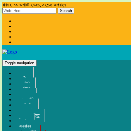
রবিবার, ০৯ অগাস্ট ২০২৬, ০২:১৫ অপরাহ্ন
Search
Toggle navigation
প্রচ্ছদ
জাতীয়
রাজনীতি
অর্থনীতি
সারা দেশ
আন্তর্জাতিক
সম্পাদকীয়
খেলা-ধুলা
তথ্য-প্রযুক্তি
বিনোদন
অন্যান্য