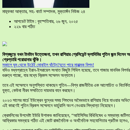
মাহ্ফুজা আক্তার, সহ- বার্তা সম্পাদক, মুক্তাঙ্গঁন নিউজ ২৪
আপডেট টাইম : বৃহস্পতিবার, ২৬ জুন, ২০২৫
২২৯ বার পঠিত
বিশ্বজুড়ে যখন টানটান উত্তেজনা, তখন রাশিয়ার প্রেসিডেন্ট ভ্লাদিমির পুতিন জন্ম দিল
গ্রেপ্তারি পরোয়ানার ঝুঁকি।
সকালে ঘুম থেকে উঠেই মোবাইল ঘাঁটেন?হতে পারে মারাত্মক বিপদ!
যদিও মধ্যপ্রাচ্যে ইরান-ইসরায়েল সংঘাত কিছুটা শিথিল হয়েছে, তবে গাজায় মানবিক বি
গুরুত্ব পাচ্ছে, যার মধ্যে ব্রিকস সম্মেলন অন্যতম।
তবে এই সম্মেলনে অনুপস্থিত থাকছেন পুতিন—বিশ্ব রাজনীতির এক আলোচিত ও বিতর্কিত 
যুক্ত, কেউবা নীরব সম্মতিতে দায়ভার বহন করছেন।
২০২৩ সালের মার্চে ইউক্রেন যুদ্ধের সময় শিশুদের অবৈধভাবে রাশিয়ায় নিয়ে যাওয়ার অভিযো
এই কারণেই পুতিন ব্রিকস সম্মেলনে ভার্চুয়ালি অংশ নেওয়ার সিদ্ধান্ত নিয়েছেন।
ক্রেমলিনের উপদেষ্টা ইউরি উশাকভ জানিয়েছেন, “আইসিসির বিধিনিষেধ ও সম্ভাব্য জটিলতা 
আফ্রিকার সমন্বয়ে গঠিত এই জোট রাজনৈতিক ও অর্থনৈতিক সহযোগিতার প্রতীক হলেও, 