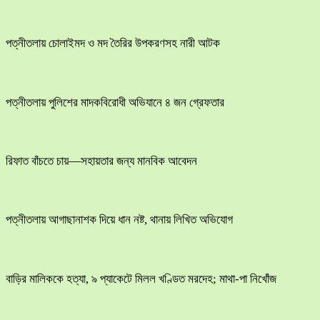
পত্নীতলায় চোলাইমদ ও মদ তৈরির উপকরণসহ নারী আটক
পত্নীতলায় পুলিশের মাদকবিরোধী অভিযানে ৪ জন গ্রেফতার
রিফাত বাঁচতে চায়—সহায়তার জন্য মানবিক আবেদন
পত্নীতলায় আগাছানাশক দিয়ে ধান নষ্ট, থানায় লিখিত অভিযোগ
বাড়ির মালিককে হত্যা, ৯ প্যাকেটে মিলল খণ্ডিত মরদেহ; মাথা-পা নিখোঁজ