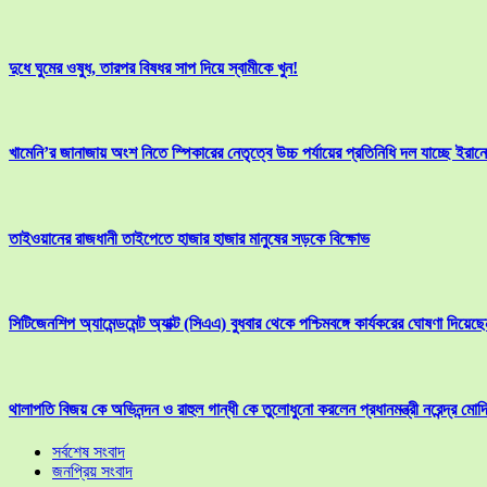
দুধে ঘুমের ওষুধ, তারপর বিষধর সাপ দিয়ে স্বামীকে খুন!
খামেনি’র জানাজায় অংশ নিতে স্পিকারের নেতৃত্বে উচ্চ পর্যায়ের প্রতিনিধি দল যাচ্ছে ইরানে
তাইওয়ানের রাজধানী তাইপেতে হাজার হাজার মানুষের সড়কে বিক্ষোভ
সিটিজেনশিপ অ্যামেন্ডমেন্ট অ্যাক্ট (সিএএ) বুধবার থেকে পশ্চিমবঙ্গে কার্যকরের ঘোষণা দিয়েছেন ম
থালাপতি বিজয় কে অভিনন্দন ও রাহুল গান্ধী কে তুলোধুনো করলেন প্রধানমন্ত্রী নরেন্দ্র মোদ
সর্বশেষ সংবাদ
জনপ্রিয় সংবাদ