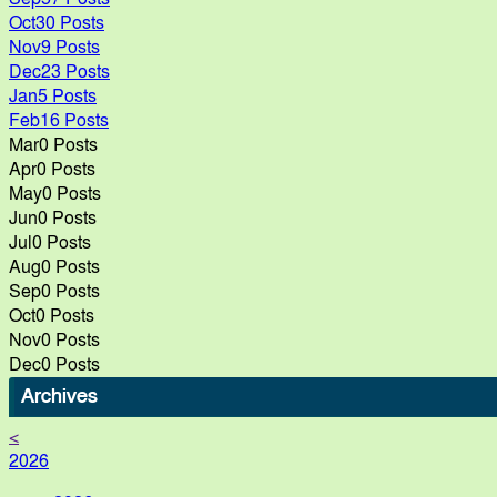
Oct
30
Posts
Nov
9
Posts
Dec
23
Posts
Jan
5
Posts
Feb
16
Posts
Mar
0
Posts
Apr
0
Posts
May
0
Posts
Jun
0
Posts
Jul
0
Posts
Aug
0
Posts
Sep
0
Posts
Oct
0
Posts
Nov
0
Posts
Dec
0
Posts
Archives
<
2026