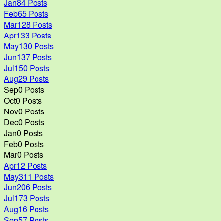
Jan
84
Posts
Feb
65
Posts
Mar
128
Posts
Apr
133
Posts
May
130
Posts
Jun
137
Posts
Jul
150
Posts
Aug
29
Posts
Sep
0
Posts
Oct
0
Posts
Nov
0
Posts
Dec
0
Posts
Jan
0
Posts
Feb
0
Posts
Mar
0
Posts
Apr
12
Posts
May
311
Posts
Jun
206
Posts
Jul
173
Posts
Aug
16
Posts
Sep
57
Posts