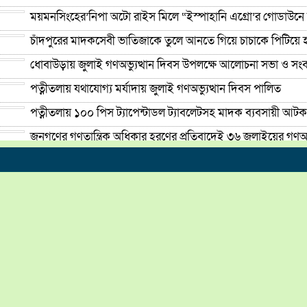
ময়মনসিংহের’নিপা অটো রাইস মিলে “ইস্পাহানি এগ্রো’র গোডাউনে 
চাঁদপুরের মাদকসেবী ভাতিজাকে তুলে আনতে গিয়ে চাচাকে পিটিয়ে হ
ধোবাউড়ায় জুলাই গণঅভ্যুত্থান দিবস উপলক্ষে আলোচনা সভা ও সংবর্ধ
পত্নীতলায় যথাযোগ্য মর্যাদায় জুলাই গণঅভ্যুত্থান দিবস পালিত
পত্নীতলায় ১০০ পিস ট্যাপেন্টাডল ট্যাবলেটসহ মাদক ব্যবসায়ী আটক
জনগণের গণতান্ত্রিক অধিকার হরণের প্রতিবাদেই ৩৬ জুলাইয়ের গণঅভ্
বিপ্লবের ২য় বার্ষিকী উপলক্ষ্যে ১১দলিয় ঐক্যের গণ মিছিল ও সমাবেশ