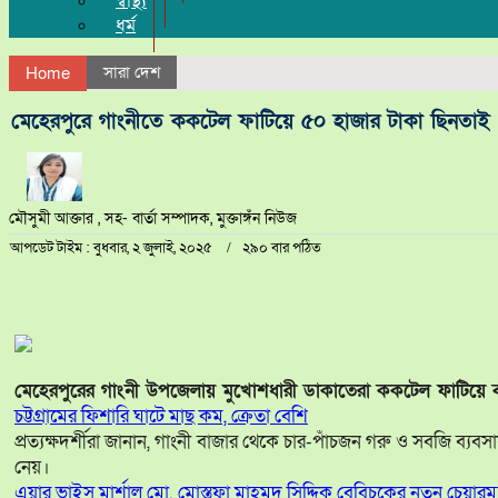
স্বাস্থ্য
ধর্ম
সারা দেশ
Home
মেহেরপুরে গাংনীতে ককটেল ফাটিয়ে ৫০ হাজার টাকা ছিনতাই
মৌসুমী আক্তার , সহ- বার্তা সম্পাদক, মুক্তাঙ্গঁন নিউজ
আপডেট টাইম : বুধবার, ২ জুলাই, ২০২৫
২৯০ বার পঠিত
মেহেরপুরের গাংনী উপজেলায় মুখোশধারী ডাকাতেরা ককটেল ফাটিয়ে ব্
চট্টগ্রামের ফিশারি ঘাটে মাছ কম, ক্রেতা বেশি
প্রত্যক্ষদর্শীরা জানান, গাংনী বাজার থেকে চার-পাঁচজন গরু ও সবজি
নেয়।
এয়ার ভাইস মার্শাল মো. মোস্তফা মাহমুদ সিদ্দিক বেবিচকের নতুন চেয়ারম্