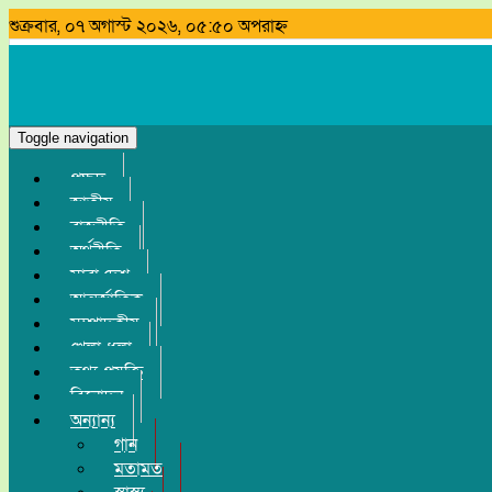
শুক্রবার, ০৭ অগাস্ট ২০২৬, ০৫:৫০ অপরাহ্ন
Search
Toggle navigation
প্রচ্ছদ
জাতীয়
রাজনীতি
অর্থনীতি
সারা দেশ
আন্তর্জাতিক
সম্পাদকীয়
খেলা-ধুলা
তথ্য-প্রযুক্তি
বিনোদন
অন্যান্য
গান
মতামত