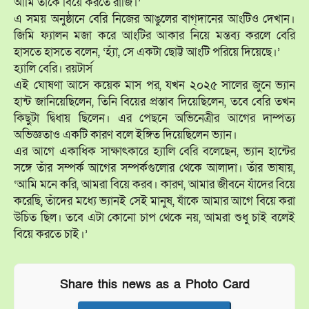
আমি তাকে বিয়ে করতে রাজি।’
এ সময় অনুষ্ঠানে বেরি নিজের আঙুলের বাগ্‌দানের আংটিও দেখান।
জিমি ফ্যালন মজা করে আংটির আকার নিয়ে মন্তব্য করলে বেরি
হাসতে হাসতে বলেন, ‘হ্যাঁ, সে একটা ছোট্ট আংটি পরিয়ে দিয়েছে।’
হ্যালি বেরি। রয়টার্স
এই ঘোষণা আসে কয়েক মাস পর, যখন ২০২৫ সালের জুনে ভ্যান
হান্ট জানিয়েছিলেন, তিনি বিয়ের প্রস্তাব দিয়েছিলেন, তবে বেরি তখন
কিছুটা দ্বিধায় ছিলেন। এর পেছনে অভিনেত্রীর আগের দাম্পত্য
অভিজ্ঞতাও একটি কারণ বলে ইঙ্গিত দিয়েছিলেন ভ্যান।
এর আগে একাধিক সাক্ষাৎকারে হ্যালি বেরি বলেছেন, ভ্যান হান্টের
সঙ্গে তাঁর সম্পর্ক আগের সম্পর্কগুলোর থেকে আলাদা। তাঁর ভাষায়,
‘আমি মনে করি, আমরা বিয়ে করব। কারণ, আমার জীবনে যাঁদের বিয়ে
করেছি, তাঁদের মধ্যে ভ্যানই সেই মানুষ, যাঁকে আমার আগে বিয়ে করা
উচিত ছিল। তবে এটা কোনো চাপ থেকে নয়, আমরা শুধু চাই বলেই
বিয়ে করতে চাই।’
Share this news as a Photo Card