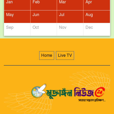
Jan
Feb
Mar
Apr
May
Jun
Jul
Aug
Sep
Oct
Nov
Dec
Home
Live TV