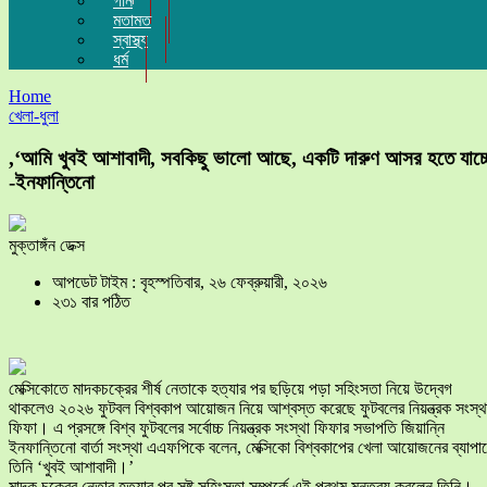
গান
মতামত
স্বাস্থ্য
ধর্ম
Home
খেলা-ধুলা
,‘আমি খুবই আশাবাদী, সবকিছু ভালো আছে, একটি দারুণ আসর হতে যাচ্
-ইনফান্তিনো
মুক্তাঙ্গঁন ডেক্স
আপডেট টাইম : বৃহস্পতিবার, ২৬ ফেব্রুয়ারী, ২০২৬
২৩১ বার পঠিত
মেক্সিকোতে মাদকচক্রের শীর্ষ নেতাকে হত্যার পর ছড়িয়ে পড়া সহিংসতা নিয়ে উদ্বেগ
থাকলেও ২০২৬ ফুটবল বিশ্বকাপ আয়োজন নিয়ে আশ্বস্ত করেছে ফুটবলের নিয়ন্ত্রক সংস্থ
ফিফা। এ প্রসঙ্গে বিশ্ব ফুটবলের সর্বোচ্চ নিয়ন্ত্রক সংস্থা ফিফার সভাপতি জিয়ান্নি
ইনফান্তিনো বার্তা সংস্থা এএফপিকে বলেন, মেক্সিকো বিশ্বকাপের খেলা আয়োজনের ব্যাপা
তিনি ‘খুবই আশাবাদী।’
মাদক চক্রের নেতার হত্যার পর সৃষ্ট সহিংসতা সম্পর্কে এই প্রথম মন্তব্য করলেন তিনি।