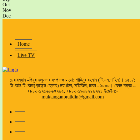
Oct
Nov
Dec
Home
Live TV
চেয়ারম্যান -পিযূষ মজুমদার সম্পাদক:- মো: শাহিনুর রহমান (টি.এম.শাহিন)। ১৫৮/১
ডি.আই.টি.রোড(গ্রাউন্ড ফ্লোর) নয়াপল্টন, মতিঝিল, ঢাকা - ১০০০। ফোন নম্বর :-
+৮৮০-১৭৫৬৮৬৭৭৯২, +৮৮০-১৯০৮২৪৯৭২১ ইমেইল:-
muktanganpratidin@gmail.com