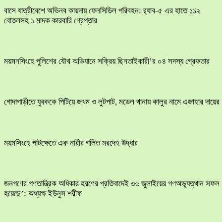
বাসে যাত্রীবেশে অভিনব কায়দায় ফেনসিডিল পরিবহন: র‍্যাব-৫ এর হাতে ১১২
বোতলসহ ১ মাদক কারবারি গ্রেপ্তার
ময়মনসিংহে পুলিশের যৌথ অভিযানে সক্রিয় ছিনতাইকারী’র ০৪ সদস্য গ্রেফতার
​গোদাগাড়ীতে যুবককে পিটিয়ে জখম ও লুটপাট, মডেল থানায় কালুর নামে এজাহার দায়ের
ময়মসিংহে পাটক্ষেতে এক নারীর গলিত মরদেহ উদ্ধার
জনগণের গণতান্ত্রিক অধিকার হরণের প্রতিবাদেই ৩৬ জুলাইয়ের গণঅভ্যুত্থান সফল
হয়েছে’: অধ্যক্ষ ইউনুস শরীফ