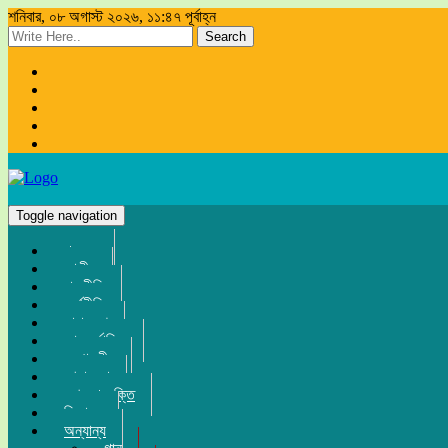
শনিবার, ০৮ অগাস্ট ২০২৬, ১১:৪৭ পূর্বাহ্ন
Search
Toggle navigation
প্রচ্ছদ
জাতীয়
রাজনীতি
অর্থনীতি
সারা দেশ
আন্তর্জাতিক
সম্পাদকীয়
খেলা-ধুলা
তথ্য-প্রযুক্তি
বিনোদন
অন্যান্য