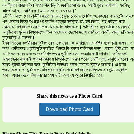
কলম্বিয়ার বাররানকিয়া শহরে জিয়ান্নি ইনফান্তিনো বলেন, ‘আমি খুবই আশাবাদী, সবকিছু
ভালো আছে। এটি দারুণ এক আসর হতে যাচ্ছে।’
দুই দিন আগে সেনাবাহিনীর হাতে মাদক চক্রের নেতা নেমেসিও ওসেগুয়েরা কারভান্টেস ওরফ
এল মেনচো নিহত হওয়ার পর কার্টেল চক্রের সদস্যরা তাণ্ডব চালায়, যার প্রভাব পড়ে
মেক্সিকো বিশ্বকাপের স্বাগতিক শহর গুয়াডালাজারাতে। আগামী ১১ জুন থেকে ১৯ জুলাই
অনুষ্ঠিতব্য ফুটবল বিশ্বকাপের তিন আয়োজক দেশের মধ্যে মেক্সিকো একটি, অন্য দুটি হলো
যুক্তরাষ্ট্র ও কানাডা।
ইনফান্তিনো কলম্বিয়ান ফুটবল ফেডারেশনের এক অনুষ্ঠানে এএফপির সঙ্গে কথা বলেন। এ
আগে মেক্সিকোর প্রেসিডেন্ট ক্লডিয়া শিনবম বিশ্বকাপ দর্শকদের জন্য ‘কোনো ঝুঁকি নেই’ ব
আশ্বস্ত করেন এবং তাদের নিরাপত্তায় পূর্ণ নিশ্চয়তা দেওয়ার কথা জানান। জালিস্কো
অঙ্গরাজ্যের রাজধানী গুয়াডালাজারায় বিশ্বকাপের গ্রুপ পর্বেও চারটি ম্যাচ অনুষ্ঠিত হবে। এ
মধ্যে প্রথম রাউন্ডের বহুল প্রতীক্ষিত উরুগুয়ে বনাম স্পেনের ম্যাচও রয়েছে। এ ছাড়া
গুয়াডালাজারা ও মন্টেরেতে যৌথভাবে মার্চের শেষে বিশ্বকাপের প্লে-অফ রাউন্ড অনুষ্ঠিত
হবে। এখান থেকে বিশ্বকাপের শেষ দুটি দলের যোগ্যতা নির্ধারিত হবে।
Share this news as a Photo Card
Download Photo Card
Please Share This Post in Your Social Media