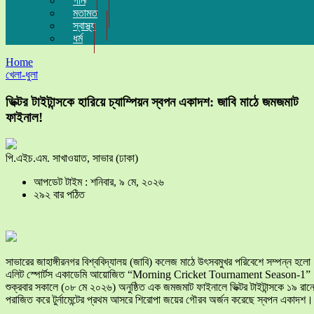
গান
মতামত
স্বাস্থ্য
ধর্ম
Home
খেলা-ধুলা
ভিক্টর টাইটান্সকে হারিয়ে চ্যাম্পিয়ন স্বপন একাদশ: জাবি মাঠে জমজমাট
ফাইনাল!
পি.এইচ.এম. সাখাওয়াত, সাভার (ঢাকা)
আপডেট টাইম : শনিবার, ৯ মে, ২০২৬
২৯২ বার পঠিত
​সাভারের জাহাঙ্গীরনগর বিশ্ববিদ্যালয় (জাবি) কলেজ মাঠে উৎসবমুখর পরিবেশে সম্পন্ন হলো
এলিট স্পোর্টস একাডেমি আয়োজিত “Morning Cricket Tournament Season-1”
শুক্রবার সকালে (০৮ মে ২০২৬) অনুষ্ঠিত এক জমজমাট ফাইনালে ভিক্টর টাইটান্সকে ১৯ রান
পরাজিত করে টুর্নামেন্টের প্রথম আসরে শিরোপা জয়ের গৌরব অর্জন করেছে স্বপন একাদশ।