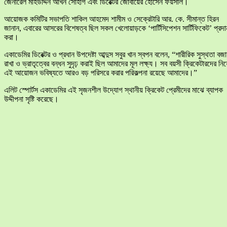
জেনারেল মহিউদ্দিন আখন সোহাগ এবং ডিরেক্টর জোবায়ের হোসেন ফয়সাল।
​আয়োজক কমিটির সভাপতি শাকিল আহমেদ শামীম ও সেক্রেটারি আর. কে. সীমান্ত হিরন
জানান, এবারের আসরের বিশেষত্ব ছিল সকল খেলোয়াড়কে ‘পার্টিসিপেশন সার্টিফিকেট’ প্রদা
করা।
​একাডেমির ডিরেক্টর ও প্রধান উপদেষ্টা আব্দুস সবুর খান স্বপন বলেন, “শারীরিক সুস্থতা বজ
রাখা ও ভ্রাতৃত্বের বন্ধন সুদৃঢ় করাই ছিল আমাদের মূল লক্ষ্য। সব বয়সী ক্রিকেটারদের নিয়
এই আয়োজন ভবিষ্যতে আরও বড় পরিসরে করার পরিকল্পনা রয়েছে আমাদের।”
​এলিট স্পোর্টস একাডেমির এই সৃজনশীল উদ্যোগ স্থানীয় ক্রিকেট প্রেমীদের মাঝে ব্যাপক
উদ্দীপনা সৃষ্টি করেছে।