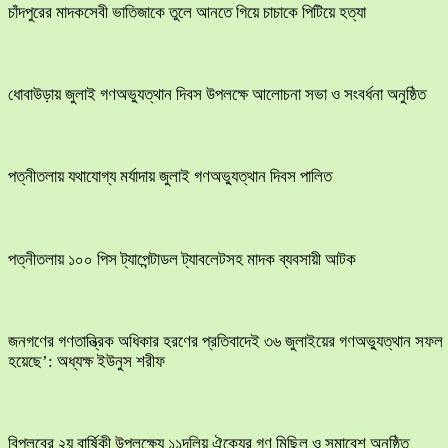
চাঁদপুরের মাদকসেবী ভাতিজাকে তুলে আনতে গিয়ে চাচাকে পিটিয়ে হত্যা
ধোবাউড়ায় জুলাই গণঅভ্যুত্থান দিবস উপলক্ষে আলোচনা সভা ও সংবর্ধনা অনুষ্ঠিত
পত্নীতলায় যথাযোগ্য মর্যাদায় জুলাই গণঅভ্যুত্থান দিবস পালিত
পত্নীতলায় ১০০ পিস ট্যাপেন্টাডল ট্যাবলেটসহ মাদক ব্যবসায়ী আটক
জনগণের গণতান্ত্রিক অধিকার হরণের প্রতিবাদেই ৩৬ জুলাইয়ের গণঅভ্যুত্থান সফল
হয়েছে’: অধ্যক্ষ ইউনুস শরীফ
বিপ্লবের ২য় বার্ষিকী উপলক্ষ্যে ১১দলিয় ঐক্যের গণ মিছিল ও সমাবেশ অনুষ্ঠিত