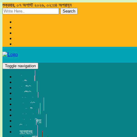
শুক্রবার, ০৭ অগাস্ট ২০২৬, ০২:৩৪ অপরাহ্ন
Search
Toggle navigation
প্রচ্ছদ
জাতীয়
রাজনীতি
অর্থনীতি
সারা দেশ
আন্তর্জাতিক
সম্পাদকীয়
খেলা-ধুলা
তথ্য-প্রযুক্তি
বিনোদন
অন্যান্য