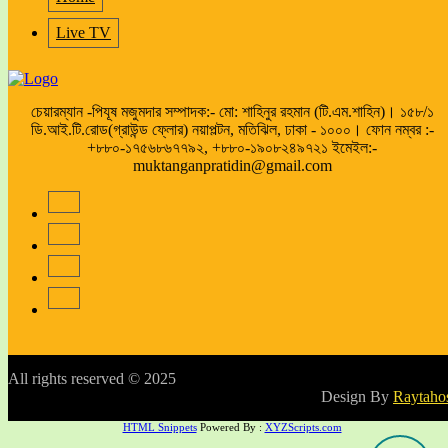
Live TV
চেয়ারম্যান -পিযূষ মজুমদার সম্পাদক:- মো: শাহিনুর রহমান (টি.এম.শাহিন)। ১৫৮/১
ডি.আই.টি.রোড(গ্রাউন্ড ফ্লোর) নয়াপল্টন, মতিঝিল, ঢাকা - ১০০০। ফোন নম্বর :-
+৮৮০-১৭৫৬৮৬৭৭৯২, +৮৮০-১৯০৮২৪৯৭২১ ইমেইল:-
muktanganpratidin@gmail.com
All rights reserved © 2025
Design By
Raytaho
HTML Snippets
Powered By :
XYZScripts.com