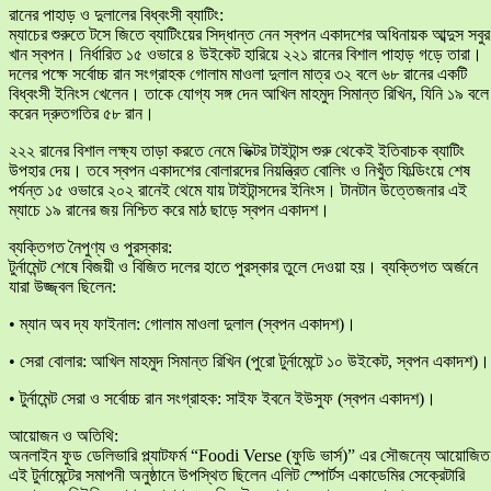
​রানের পাহাড় ও দুলালের বিধ্বংসী ব্যাটিং:
​ম্যাচের শুরুতে টসে জিতে ব্যাটিংয়ের সিদ্ধান্ত নেন স্বপন একাদশের অধিনায়ক আব্দুস সবুর
খান স্বপন। নির্ধারিত ১৫ ওভারে ৪ উইকেট হারিয়ে ২২১ রানের বিশাল পাহাড় গড়ে তারা।
দলের পক্ষে সর্বোচ্চ রান সংগ্রাহক গোলাম মাওলা দুলাল মাত্র ৩২ বলে ৬৮ রানের একটি
বিধ্বংসী ইনিংস খেলেন। তাকে যোগ্য সঙ্গ দেন আখিল মাহমুদ সিমান্ত রিখিন, যিনি ১৯ বলে
করেন দ্রুতগতির ৫৮ রান।
​২২২ রানের বিশাল লক্ষ্য তাড়া করতে নেমে ভিক্টর টাইটান্স শুরু থেকেই ইতিবাচক ব্যাটিং
উপহার দেয়। তবে স্বপন একাদশের বোলারদের নিয়ন্ত্রিত বোলিং ও নিখুঁত ফিল্ডিংয়ে শেষ
পর্যন্ত ১৫ ওভারে ২০২ রানেই থেমে যায় টাইটান্সদের ইনিংস। টানটান উত্তেজনার এই
ম্যাচে ১৯ রানের জয় নিশ্চিত করে মাঠ ছাড়ে স্বপন একাদশ।
​ব্যক্তিগত নৈপুণ্য ও পুরস্কার:
​টুর্নামেন্ট শেষে বিজয়ী ও বিজিত দলের হাতে পুরস্কার তুলে দেওয়া হয়। ব্যক্তিগত অর্জনে
যারা উজ্জ্বল ছিলেন:
• ​ম্যান অব দ্য ফাইনাল: গোলাম মাওলা দুলাল (স্বপন একাদশ)।
• ​সেরা বোলার: আখিল মাহমুদ সিমান্ত রিখিন (পুরো টুর্নামেন্টে ১০ উইকেট, স্বপন একাদশ)।
• ​টুর্নামেন্ট সেরা ও সর্বোচ্চ রান সংগ্রাহক: সাইফ ইবনে ইউসুফ (স্বপন একাদশ)।
​আয়োজন ও অতিথি:
​অনলাইন ফুড ডেলিভারি প্ল্যাটফর্ম “Foodi Verse (ফুডি ভার্স)” এর সৌজন্যে আয়োজিত
এই টুর্নামেন্টের সমাপনী অনুষ্ঠানে উপস্থিত ছিলেন এলিট স্পোর্টস একাডেমির সেক্রেটারি