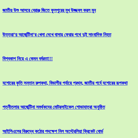
জাতীয় উশু আসরে ব্রোঞ্জ জিতে ফুলপুরের মুখ উজ্জ্বল করল মুন
উত্তরা’য় আর্জেন্টিনা’র খেলা দেখে বাসায় ফেরার পথে দুই সাংবাদিক নিহত
বিশ্বকাপ নিয়ে এ কেমন বর্বরতা!!!
যশোরের কৃতি সন্তান রুপকথা, বিভাগীয় পর্যায়ে প্রথম, জাতীয় পর্বে যশোরের রূপকথা
পত্নীতলায় আর্জেন্টিনা সমর্থকদের মোটরসাইকেল শোভাযাত্রা অনুষ্ঠিত
আইপিএলের বিরুদ্ধে কঠোর পদক্ষেপ নিল অস্ট্রেলিয়া ক্রিকেট বোর্ড