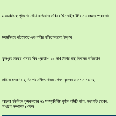
ময়মনসিংহে পুলিশের যৌথ অভিযানে সক্রিয় ছিনতাইকারী’র ০৪ সদস্য গ্রেফতার
ময়মসিংহে পাটক্ষেতে এক নারীর গলিত মরদেহ উদ্ধার
ফুলপুরে মাছের খামারে বিষ প্রয়োগে ২০ লাখ টাকার মাছ নিধনের অভিযোগ
হারিয়ে যাওয়া’র ২ দিন পর নদীতে পাওয়া গেলো বৃদ্ধের ভাসমান মরদেহ
আরুয়া ইউনিয়ন কৃষকদলের ৭১ সদস্যবিশিষ্ট পূর্ণাঙ্গ কমিটি গঠন, সভাপতি রাশেদ,
সাধারণ সম্পাদক খোকন