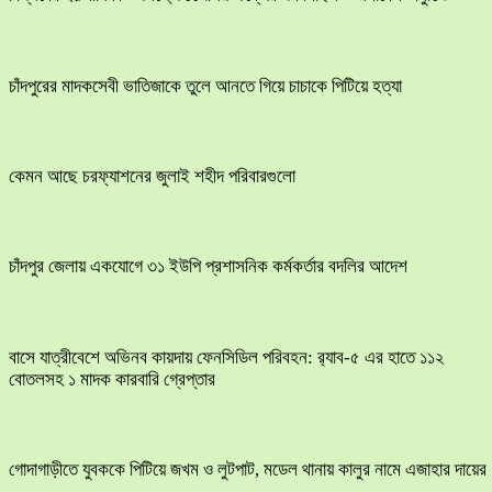
চাঁদপুরের মাদকসেবী ভাতিজাকে তুলে আনতে গিয়ে চাচাকে পিটিয়ে হত্যা
কেমন আছে চরফ্যাশনের জুলাই শহীদ পরিবারগুলো
চাঁদপুর জেলায় একযোগে ৩১ ইউপি প্রশাসনিক কর্মকর্তার বদলির আদেশ
বাসে যাত্রীবেশে অভিনব কায়দায় ফেনসিডিল পরিবহন: র‍্যাব-৫ এর হাতে ১১২
বোতলসহ ১ মাদক কারবারি গ্রেপ্তার
​গোদাগাড়ীতে যুবককে পিটিয়ে জখম ও লুটপাট, মডেল থানায় কালুর নামে এজাহার দায়ের