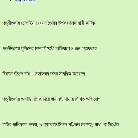
পত্নীতলায় চোলাইমদ ও মদ তৈরির উপকরণসহ নারী আটক
পত্নীতলায় পুলিশের মাদকবিরোধী অভিযানে ৪ জন গ্রেফতার
রিফাত বাঁচতে চায়—সহায়তার জন্য মানবিক আবেদন
পত্নীতলায় আগাছানাশক দিয়ে ধান নষ্ট, থানায় লিখিত অভিযোগ
বাড়ির মালিককে হত্যা, ৯ প্যাকেটে মিলল খণ্ডিত মরদেহ; মাথা-পা নিখোঁজ