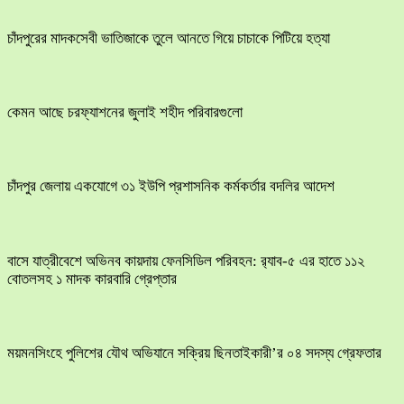
চাঁদপুরের মাদকসেবী ভাতিজাকে তুলে আনতে গিয়ে চাচাকে পিটিয়ে হত্যা
কেমন আছে চরফ্যাশনের জুলাই শহীদ পরিবারগুলো
চাঁদপুর জেলায় একযোগে ৩১ ইউপি প্রশাসনিক কর্মকর্তার বদলির আদেশ
বাসে যাত্রীবেশে অভিনব কায়দায় ফেনসিডিল পরিবহন: র‍্যাব-৫ এর হাতে ১১২
বোতলসহ ১ মাদক কারবারি গ্রেপ্তার
ময়মনসিংহে পুলিশের যৌথ অভিযানে সক্রিয় ছিনতাইকারী’র ০৪ সদস্য গ্রেফতার