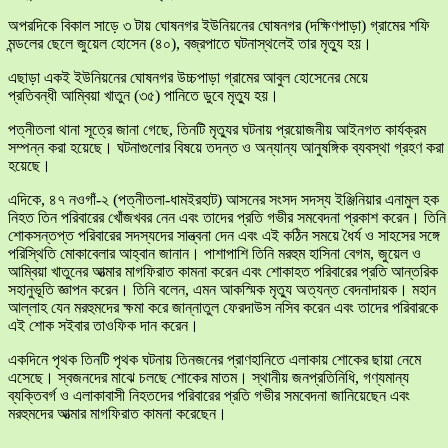
অপরদিকে বিকাল সাড়ে ৩ টায় ঘোষনগর ইউনিয়নের ঘোষনগর (দক্ষিণপাড়া) গ্রামের শফি
মন্ডলের ছেলে জুয়েল হোসেন (৪০), বজ্রপাতে ঘটনাস্থলেই তার মৃত্যু হয়।
এছাড়া একই ইউনিয়নের ঘোষনগর উচ্চপাড়া গ্রামের আবুল হোসেনের মেয়ে
প্রতিবন্ধী আম্বিয়া খাতুন (৩৫) পানিতে ডুবে মৃত্যু হয়।
পত্নীতলা থানা সূত্রে জানা গেছে, তিনটি মৃত্যুর ঘটনায় প্রয়োজনীয় আইনগত কার্যক্রম
সম্পন্ন করা হয়েছে। ঘটনাগুলোর বিষয়ে তদন্ত ও অন্যান্য আনুষঙ্গিক ব্যবস্থা গ্রহণ করা
হয়েছে।
এদিকে, ৪৭ নওগাঁ-২ (পত্নীতলা-ধামইরহাট) আসনের সংসদ সদস্য ইঞ্জিনিয়ার এনামুল হক
নিহত তিন পরিবারের খোঁজখবর নেন এবং তাদের প্রতি গভীর সমবেদনা প্রকাশ করেন। তিনি
শোকসন্তপ্ত পরিবারের সদস্যদের সান্ত্বনা দেন এবং এই কঠিন সময়ে ধৈর্য ও সাহসের সঙ্গে
পরিস্থিতি মোকাবেলার আহ্বান জানান। পাশাপাশি তিনি মরহুম হাসিনা বেগম, জুয়েল ও
আম্বিয়া খাতুনের আত্মার মাগফিরাত কামনা করেন এবং শোকাহত পরিবারের প্রতি আন্তরিক
সহানুভূতি জ্ঞাপন করেন। তিনি বলেন, এমন আকস্মিক মৃত্যু অত্যন্ত বেদনাদায়ক। মহান
আল্লাহ যেন মরহুমদের ক্ষমা করে জান্নাতুল ফেরদাউস নসিব করেন এবং তাদের পরিবারকে
এই শোক সইবার তাওফিক দান করেন।
একদিনে পৃথক তিনটি পৃথক ঘটনায় তিনজনের প্রাণহানিতে এলাকায় শোকের ছায়া নেমে
এসেছে। স্বজনদের মাঝে চলছে শোকের মাতম। স্থানীয় জনপ্রতিনিধি, গণ্যমান্য
ব্যক্তিবর্গ ও এলাকাবাসী নিহতদের পরিবারের প্রতি গভীর সমবেদনা জানিয়েছেন এবং
মরহুমদের আত্মার মাগফিরাত কামনা করেছেন।