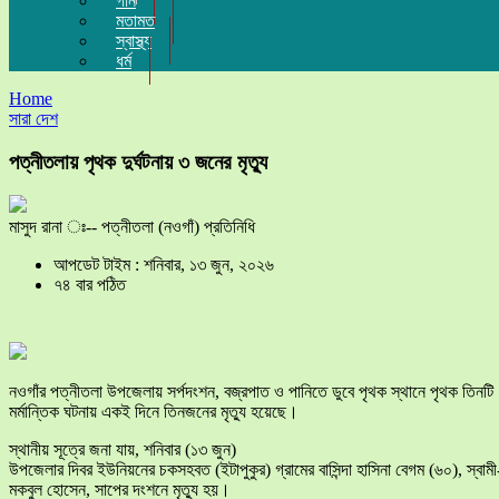
গান
মতামত
স্বাস্থ্য
ধর্ম
Home
সারা দেশ
পত্নীতলায় পৃথক দুর্ঘটনায় ৩ জনের মৃত্যু
মাসুদ রানা ঃ-- পত্নীতলা (নওগাঁ) প্রতিনিধি
আপডেট টাইম : শনিবার, ১৩ জুন, ২০২৬
৭৪ বার পঠিত
নওগাঁর পত্নীতলা উপজেলায় সর্পদংশন, বজ্রপাত ও পানিতে ডুবে পৃথক স্থানে পৃথক তিনটি
মর্মান্তিক ঘটনায় একই দিনে তিনজনের মৃত্যু হয়েছে।
স্থানীয় সূত্রে জনা যায়, শনিবার (১৩ জুন)
উপজেলার দিবর ইউনিয়নের চকসহবত (ইটাপুকুর) গ্রামের বাসিন্দা হাসিনা বেগম (৬০), স্বামী
মকবুল হোসেন, সাপের দংশনে মৃত্যু হয়।