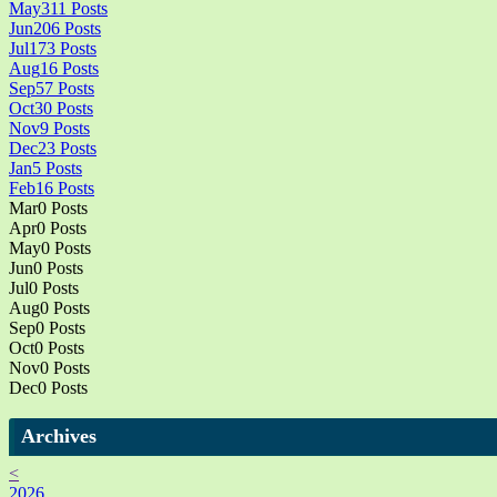
May
311
Posts
Jun
206
Posts
Jul
173
Posts
Aug
16
Posts
Sep
57
Posts
Oct
30
Posts
Nov
9
Posts
Dec
23
Posts
Jan
5
Posts
Feb
16
Posts
Mar
0
Posts
Apr
0
Posts
May
0
Posts
Jun
0
Posts
Jul
0
Posts
Aug
0
Posts
Sep
0
Posts
Oct
0
Posts
Nov
0
Posts
Dec
0
Posts
Archives
<
2026