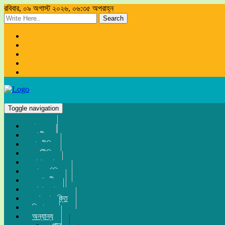
রবিবার, ০৯ অগাস্ট ২০২৬, ০৬:৩৫ অপরাহ্ন
Search
Toggle navigation
প্রচ্ছদ
জাতীয়
রাজনীতি
অর্থনীতি
সারা দেশ
আন্তর্জাতিক
সম্পাদকীয়
খেলা-ধুলা
তথ্য-প্রযুক্তি
বিনোদন
অন্যান্য