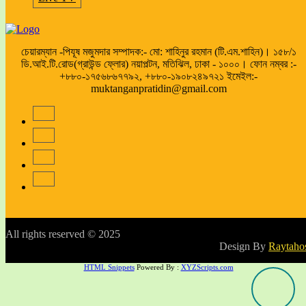
চেয়ারম্যান -পিযূষ মজুমদার সম্পাদক:- মো: শাহিনুর রহমান (টি.এম.শাহিন)। ১৫৮/১
ডি.আই.টি.রোড(গ্রাউন্ড ফ্লোর) নয়াপল্টন, মতিঝিল, ঢাকা - ১০০০। ফোন নম্বর :-
+৮৮০-১৭৫৬৮৬৭৭৯২, +৮৮০-১৯০৮২৪৯৭২১ ইমেইল:-
muktanganpratidin@gmail.com
All rights reserved © 2025
Design By
Raytaho
HTML Snippets
Powered By :
XYZScripts.com