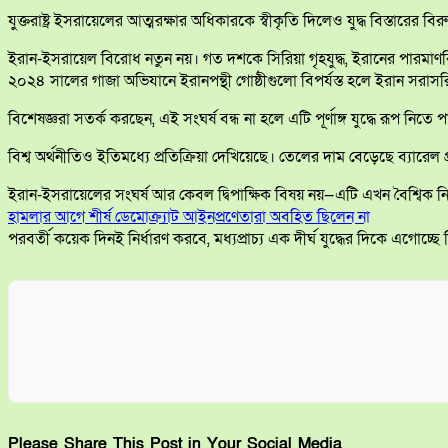
যুক্তরাষ্ট্র ইসরায়েলের আত্মরক্ষার অধিকারকে স্বীকৃতি দিলেও যুদ্ধ বিস্তার
ইরান-ইসরায়েল বিরোধ নতুন নয়। গত দশকে সিরিয়া গৃহযুদ্ধ, ইরানের পারমাণবিক
২০২৪ সালের গাজা অভিযানে ইরানপন্থী গোষ্ঠীগুলো বিপর্যস্ত হলে ইরান স
বিশেষজ্ঞরা সতর্ক করছেন, এই সংঘর্ষ বন্ধ না হলে এটি পূর্ণাঙ্গ যুদ্ধে রূপ
বিশ্ব অর্থনীতিও ইতিমধ্যে প্রতিক্রিয়া দেখিয়েছে। তেলের দাম বেড়েছে ব্যারে
ইরান-ইসরায়েলের সংঘর্ষ আর কেবল দ্বিপাক্ষিক বিষয় নয়—এটি এখন বৈশ্বিক নিরাপত
হামলার আগে শীর্ষ ডেমোক্র্যাট আইনপ্রণেতারা অবহিত ছিলেন না
পরবর্তী কয়েক দিনই নির্ধারণ করবে, মধ্যপ্রাচ্য এক দীর্ঘ যুদ্ধের দিকে এগোচ্ছে
Please Share This Post in Your Social Media