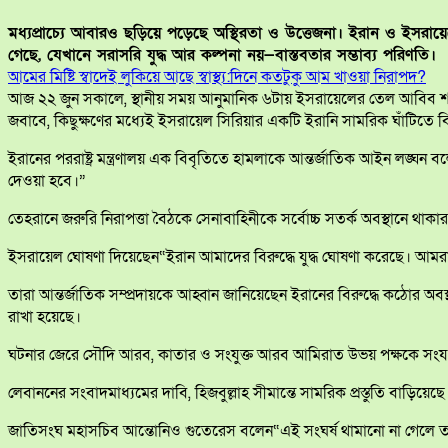
মধ্যপ্রাচ্যে আবারও ছড়িয়ে পড়েছে অস্থিরতা ও উত্তেজনা। ইরান ও ইসরায়েলে
গেছে, যেখানে সরাসরি যুদ্ধ আর কল্পনা নয়—বাস্তবতার সম্ভাব্য পরিণতি।
আমের মিষ্টি স্বাদেই লুকিয়ে আছে স্বাস্থ্য:দিনে কতটুকু আম খাওয়া নিরাপদ?
আজ ২২ জুন সকালে, স্থানীয় সময় আনুমানিক ৬টায় ইসরায়েলের তেল আবিব শহরে
জবাবে, কিছুক্ষণের মধ্যেই ইসরায়েল সিরিয়ার একটি ইরানি সামরিক ঘাঁটিতে ব
ইরানের পররাষ্ট্র মন্ত্রণালয় এক বিবৃতিতে হামলাকে আন্তর্জাতিক আইন লঙ্ঘন ব
দেওয়া হবে।”
তেহরানে জরুরি নিরাপত্তা বৈঠকে সেনাবাহিনীকে সর্বোচ্চ সতর্ক অবস্থানে থা
ইসরায়েল ঘোষণা দিয়েছেন“ইরান আমাদের বিরুদ্ধে যুদ্ধ ঘোষণা করেছে। আমরা আত্ম
তারা আন্তর্জাতিক সম্প্রদায়কে আহ্বান জানিয়েছেন ইরানের বিরুদ্ধে কঠোর অবস্
রাখা হয়েছে।
ঘটনার জেরে সৌদি আরব, কাতার ও সংযুক্ত আরব আমিরাত উভয় পক্ষকে সংযত থা
লেবাননের সংবাদমাধ্যমের দাবি, হিজবুল্লাহ সীমান্তে সামরিক প্রস্তুতি বাড়ি
জাতিসংঘ মহাসচিব আন্তোনিও গুতেরেস বলেন“এই সংঘর্ষ থামানো না গেলে তা এক