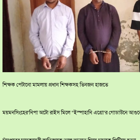
শিক্ষক পেটানো মামলায় প্রধান শিক্ষকসহ তিনজন হাজতে
ময়মনসিংহের’নিপা অটো রাইস মিলে “ইস্পাহানি এগ্রো’র গোডাউনে আগুনে