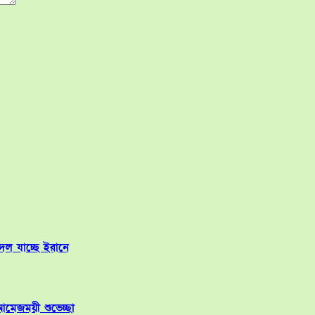
 দল যাচ্ছে ইরানে
মেজময়ী শুভেচ্ছা