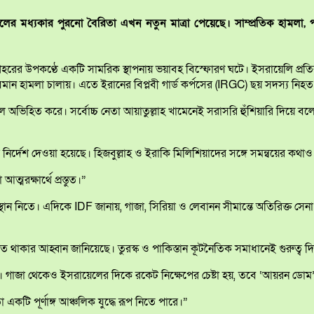
র মধ্যকার পুরনো বৈরিতা এখন নতুন মাত্রা পেয়েছে। সাম্প্রতিক হামলা, পাল
র উপকণ্ঠে একটি সামরিক স্থাপনায় ভয়াবহ বিস্ফোরণ ঘটে। ইসরায়েলি প্রতিরক্
িমান হামলা চালায়। এতে ইরানের বিপ্লবী গার্ড কর্পসের (IRGC) ছয় সদস্য নিহ
লে অভিহিত করে। সর্বোচ্চ নেতা আয়াতুল্লাহ খামেনেই সরাসরি হুঁশিয়ারি দিয়ে বলে
কার নির্দেশ দেওয়া হয়েছে। হিজবুল্লাহ ও ইরাকি মিলিশিয়াদের সঙ্গে সমন্বয়ের 
রক্ষার্থে প্রস্তুত।”
থান নিতে। এদিকে IDF জানায়, গাজা, সিরিয়া ও লেবানন সীমান্তে অতিরিক্ত সেনা মো
কার আহ্বান জানিয়েছে। তুরস্ক ও পাকিস্তান কূটনৈতিক সমাধানেই গুরুত্ব দিচ
য়েছে। গাজা থেকেও ইসরায়েলের দিকে রকেট নিক্ষেপের চেষ্টা হয়, তবে ‘আয়রন ডোম
টি পূর্ণাঙ্গ আঞ্চলিক যুদ্ধে রূপ নিতে পারে।”