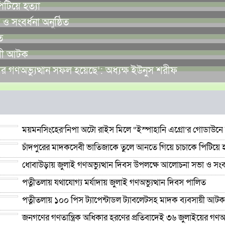
টিয়ে হত্যা
 সংবর্ধনা অনুষ্ঠিত
ত
ায়ী আটক
র গণঅভ্যুত্থান সফল হয়েছে’: অধ্যক্ষ ইউনুস শরীফ
ময়মনসিংহের’নিপা অটো রাইস মিলে “ইস্পাহানি এগ্রো’র গোডাউনে 
চাঁদপুরের মাদকসেবী ভাতিজাকে তুলে আনতে গিয়ে চাচাকে পিটিয়ে হ
ধোবাউড়ায় জুলাই গণঅভ্যুত্থান দিবস উপলক্ষে আলোচনা সভা ও সংবর্ধ
পত্নীতলায় যথাযোগ্য মর্যাদায় জুলাই গণঅভ্যুত্থান দিবস পালিত
পত্নীতলায় ১০০ পিস ট্যাপেন্টাডল ট্যাবলেটসহ মাদক ব্যবসায়ী আটক
জনগণের গণতান্ত্রিক অধিকার হরণের প্রতিবাদেই ৩৬ জুলাইয়ের গণঅভ্