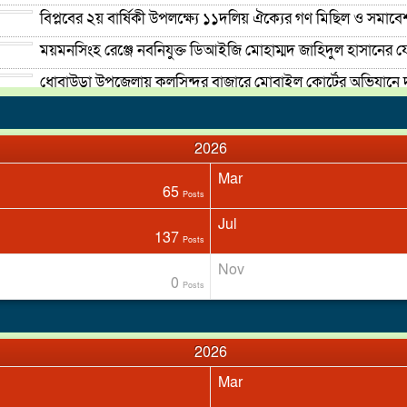
বিপ্লবের ২য় বার্ষিকী উপলক্ষ্যে ১১দলিয় ঐক্যের গণ মিছিল ও সমাবেশ
ময়মনসিংহ রেঞ্জে নবনিযুক্ত ডিআইজি মোহাম্মদ জাহিদুল হাসানের 
ধোবাউড়া উপজেলায় কলসিন্দুর বাজারে মোবাইল কোর্টের অভিযানে 
মাটির নিচে পুঁতে রাখা ড্রামে ১১ কেজি গাঁজাসহ স্ত্রী ও স্বামী দুই 
2026
Mar
65
Posts
Jul
137
Posts
Nov
0
Posts
2026
চাঁদপুরের মাদকসেবী ভাতিজাকে তুলে আনতে গিয়ে চাচাকে পিটিয়ে হ
Mar
কেমন আছে চরফ্যাশনের জুলাই শহীদ পরিবারগুলো