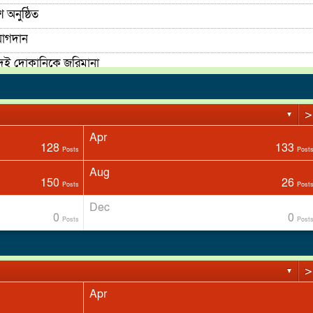
 অনুষ্ঠিত
যোগদান
দুই দোকানিকে জরিমানা
মাদক কারবারি আটক
>
▼
Apr
128
133
Posts
Post
Aug
150
26
Posts
Post
Dec
0
0
Posts
Post
>
▼
ত্যা
Apr