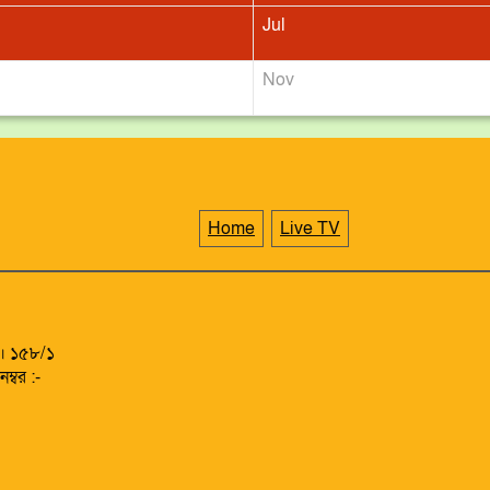
Jul
Nov
Home
Live TV
​গোদাগাড়ীতে যুবককে পিটিয়ে জখম ও লুটপাট, মডেল থানায় কালুর 
)। ১৫৮/১
ম্বর :-