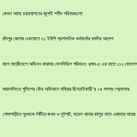
কেমন আছে চরফ্যাশনের জুলাই শহীদ পরিবারগুলো
চাঁদপুর জেলায় একযোগে ৩১ ইউপি প্রশাসনিক কর্মকর্তার বদলির আদেশ
বাসে যাত্রীবেশে অভিনব কায়দায় ফেনসিডিল পরিবহন: র‍্যাব-৫ এর হাতে ১১২ বোতলস
ময়মনসিংহে পুলিশের যৌথ অভিযানে সক্রিয় ছিনতাইকারী’র ০৪ সদস্য গ্রেফতার
​গোদাগাড়ীতে যুবককে পিটিয়ে জখম ও লুটপাট, মডেল থানায় কালুর নামে এজাহার দায়ের