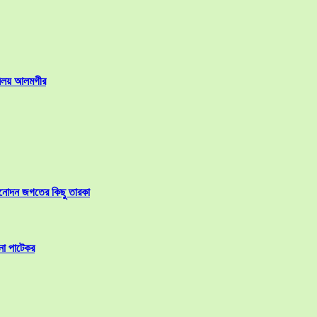
-নিলয় আলমগীর
বিনোদন জগতের কিছু তারকা
না পাটেকর