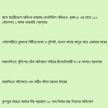
বাসে যাত্রীবেশে অভিনব কায়দায় ফেনসিডিল পরিবহন: র‍্যাব-৫ এর হাতে ১১২
বোতলসহ ১ মাদক কারবারি গ্রেপ্তার
​গোদাগাড়ীতে যুবককে পিটিয়ে জখম ও লুটপাট, মডেল থানায় কালুর নামে এজাহার দায়ের
ময়মনসিংহে পুলিশের যৌথ অভিযানে সক্রিয় ছিনতাইকারী’র ০৪ সদস্য গ্রেফতার
ময়মসিংহে পাটক্ষেতে এক নারীর গলিত মরদেহ উদ্ধার
ফুলপুরে মাছের খামারে বিষ প্রয়োগে ২০ লাখ টাকার মাছ নিধনের অভিযোগ