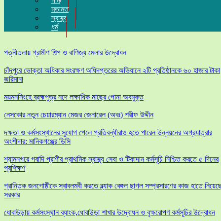
গান
মতামত
স্বাস্থ্য
ধর্ম
পত্নীতলায় গ্রামীণ শিল্প ও বাণিজ্য মেলার উদ্বোধন
চাঁদপুরে ভোক্তা অধিকার সংরক্ষণ অধিদপ্তরের অভিযানে ২টি প্রতিষ্ঠানকে ৬০ হাজার টাকা
জরিমানা
ময়মনসিংহে ব্রহ্মপুত্র নদে লক্ষাধিক মাছের পোনা অবমুক্ত
​নেসকোর নতুন চেয়ারম্যান মেজর জেনারেল (অবঃ) শরীফ উদ্দীন
দক্ষতা ও কর্মসংস্থানের সুযোগ পেলে প্রতিবন্ধীরাও হতে পারেন উন্নয়নের অগ্রযাত্রার
অংশীদার: মানিকগঞ্জের ডিসি
শ্যামনগরে গবাদি প্রাণীর প্রাথমিক স্বাস্থ্য সেবা ও টিকাদান কর্মসূচি নিশ্চিত করতে ৫ দিনের
প্রশিক্ষণ
প্রান্তিক জনগোষ্ঠীকে স্বাবলম্বী করতে ব্ল্যাক বেঙ্গল ছাগল সম্প্রসারণের কাজ হাতে নিয়েছ
সরকার
ধোবাউড়ায় কর্মসংস্থান ব্যাংক,ধোবাউড়া শাখার উদ্বোধন ও বৃক্ষরোপণ কর্মসূচির উদ্বোধন