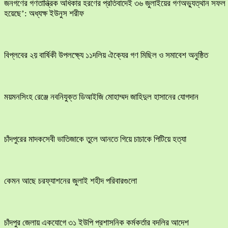
জনগণের গণতান্ত্রিক অধিকার হরণের প্রতিবাদেই ৩৬ জুলাইয়ের গণঅভ্যুত্থান সফল
হয়েছে’: অধ্যক্ষ ইউনুস শরীফ
বিপ্লবের ২য় বার্ষিকী উপলক্ষ্যে ১১দলিয় ঐক্যের গণ মিছিল ও সমাবেশ অনুষ্ঠিত
ময়মনসিংহ রেঞ্জে নবনিযুক্ত ডিআইজি মোহাম্মদ জাহিদুল হাসানের যোগদান
চাঁদপুরের মাদকসেবী ভাতিজাকে তুলে আনতে গিয়ে চাচাকে পিটিয়ে হত্যা
কেমন আছে চরফ্যাশনের জুলাই শহীদ পরিবারগুলো
চাঁদপুর জেলায় একযোগে ৩১ ইউপি প্রশাসনিক কর্মকর্তার বদলির আদেশ