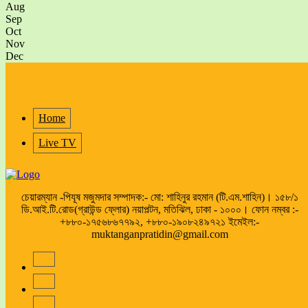
Aug
Sep
Oct
Nov
Dec
Home
Live TV
চেয়ারম্যান -পিযূষ মজুমদার সম্পাদক:- মো: শাহিনুর রহমান (টি.এম.শাহিন)। ১৫৮/১
ডি.আই.টি.রোড(গ্রাউন্ড ফ্লোর) নয়াপল্টন, মতিঝিল, ঢাকা - ১০০০। ফোন নম্বর :-
+৮৮০-১৭৫৬৮৬৭৭৯২, +৮৮০-১৯০৮২৪৯৭২১ ইমেইল:-
muktanganpratidin@gmail.com