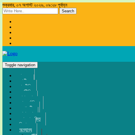
শুক্রবার, ০৭ অগাস্ট ২০২৬, ০৯:২৮ পূর্বাহ্ন
Search
Toggle navigation
প্রচ্ছদ
জাতীয়
রাজনীতি
অর্থনীতি
সারা দেশ
আন্তর্জাতিক
সম্পাদকীয়
খেলা-ধুলা
তথ্য-প্রযুক্তি
বিনোদন
অন্যান্য