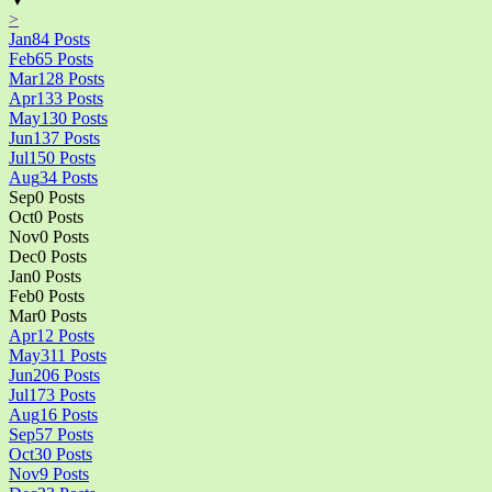
>
Jan
84
Posts
Feb
65
Posts
Mar
128
Posts
Apr
133
Posts
May
130
Posts
Jun
137
Posts
Jul
150
Posts
Aug
34
Posts
Sep
0
Posts
Oct
0
Posts
Nov
0
Posts
Dec
0
Posts
Jan
0
Posts
Feb
0
Posts
Mar
0
Posts
Apr
12
Posts
May
311
Posts
Jun
206
Posts
Jul
173
Posts
Aug
16
Posts
Sep
57
Posts
Oct
30
Posts
Nov
9
Posts