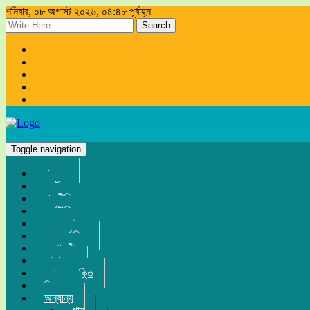
শনিবার, ০৮ অগাস্ট ২০২৬, ০৪:৪৮ পূর্বাহ্ন
Search
Toggle navigation
প্রচ্ছদ
জাতীয়
রাজনীতি
অর্থনীতি
সারা দেশ
আন্তর্জাতিক
সম্পাদকীয়
খেলা-ধুলা
তথ্য-প্রযুক্তি
বিনোদন
অন্যান্য