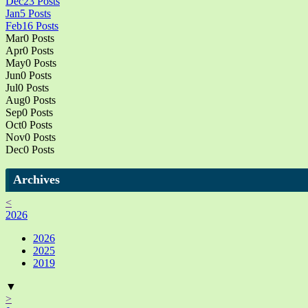
Dec
23
Posts
Jan
5
Posts
Feb
16
Posts
Mar
0
Posts
Apr
0
Posts
May
0
Posts
Jun
0
Posts
Jul
0
Posts
Aug
0
Posts
Sep
0
Posts
Oct
0
Posts
Nov
0
Posts
Dec
0
Posts
Archives
<
2026
2026
2025
2019
▼
>