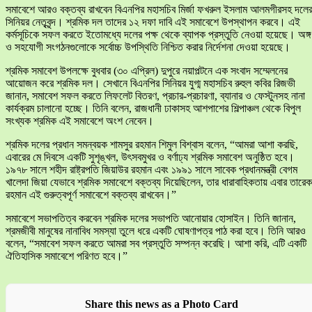
সমাবেশে আরও বক্তব্য রাখবেন বিএনপির মহাসচিব মির্জা ফখরুল ইসলাম আলমগীরসহ দলে
সিনিয়র নেতৃবৃন্দ। শ্রমিক দল তাদের ১২ দফা দাবি এই সমাবেশে উপস্থাপন করবে। এই
কর্মসূচিকে সফল করতে ইতোমধ্যে দলের পক্ষ থেকে ব্যাপক প্রস্তুতি নেওয়া হয়েছে। অঙ্গ
ও সহযোগী সংগঠনগুলোকে সর্বোচ্চ উপস্থিতি নিশ্চিত করার নির্দেশনা দেওয়া হয়েছে।
শ্রমিক সমাবেশ উপলক্ষে বুধবার (৩০ এপ্রিল) দুপুরে নয়াপল্টনে এক সংবাদ সম্মেলনের
আয়োজন করে শ্রমিক দল। সেখানে বিএনপির সিনিয়র যুগ্ম মহাসচিব রুহুল কবির রিজভী
জানান, সমাবেশ সফল করতে লিফলেট বিতরণ, প্রচার-প্রচারণা, ব্যানার ও ফেস্টুনসহ নানা
কার্যক্রম চালানো হচ্ছে। তিনি বলেন, রাজধানী ঢাকাসহ আশপাশের শিল্পাঞ্চল থেকে বিপুল
সংখ্যক শ্রমিক এই সমাবেশে অংশ নেবেন।
শ্রমিক দলের প্রধান সমন্বয়ক শামসুর রহমান শিমুল বিশ্বাস বলেন, “আমরা আশা করছি,
এবারের মে দিবসে একটি সুশৃঙ্খল, উৎসবমুখর ও বর্ণাঢ্য শ্রমিক সমাবেশ অনুষ্ঠিত হবে।
১৯৭৮ সালে শহীদ রাষ্ট্রপতি জিয়াউর রহমান এবং ১৯৯১ সালে সাবেক প্রধানমন্ত্রী বেগম
খালেদা জিয়া যেভাবে শ্রমিক সমাবেশে বক্তব্য দিয়েছিলেন, তার ধারাবাহিকতায় এবার তারেক
রহমান এই গুরুত্বপূর্ণ সমাবেশে বক্তব্য রাখবেন।”
সমাবেশে সভাপতিত্ব করবেন শ্রমিক দলের সভাপতি আনোয়ার হোসাইন। তিনি জানান,
শ্রমজীবী মানুষের নানাবিধ সমস্যা তুলে ধরে একটি ঘোষণাপত্র পাঠ করা হবে। তিনি আরও
বলেন, “সমাবেশ সফল করতে আমরা সব প্রস্তুতি সম্পন্ন করেছি। আশা করি, এটি একটি
ঐতিহাসিক সমাবেশে পরিণত হবে।”
Share this news as a Photo Card