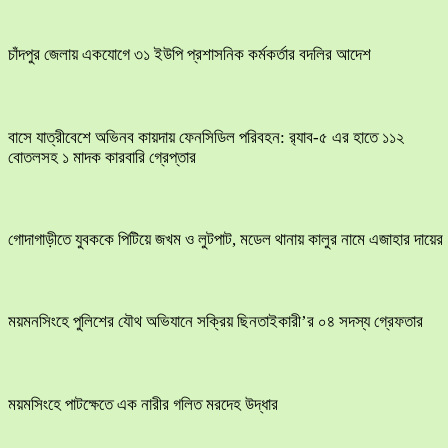
চাঁদপুর জেলায় একযোগে ৩১ ইউপি প্রশাসনিক কর্মকর্তার বদলির আদেশ
বাসে যাত্রীবেশে অভিনব কায়দায় ফেনসিডিল পরিবহন: র‍্যাব-৫ এর হাতে ১১২
বোতলসহ ১ মাদক কারবারি গ্রেপ্তার
​গোদাগাড়ীতে যুবককে পিটিয়ে জখম ও লুটপাট, মডেল থানায় কালুর নামে এজাহার দায়ের
ময়মনসিংহে পুলিশের যৌথ অভিযানে সক্রিয় ছিনতাইকারী’র ০৪ সদস্য গ্রেফতার
ময়মসিংহে পাটক্ষেতে এক নারীর গলিত মরদেহ উদ্ধার