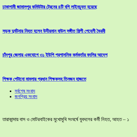
ঢাকাগামী জামালপুর কমিউটার ট্রেনের ৪টি বগি লাইনচ্যুত হয়েছে
সড়ক দুর্ঘটনায় নিহত হলেন উদীয়মান বাউল সঙ্গীত শিল্পী পেহেলী ভৈরবী
চাঁদপুর জেলায় একযোগে ৩১ ইউপি প্রশাসনিক কর্মকর্তার বদলির আদেশ
শিক্ষক পেটানো মামলায় প্রধান শিক্ষকসহ তিনজন হাজতে
সর্বশেষ সংবাদ
জনপ্রিয় সংবাদ
তারাকান্দায় বাস ও মোটরবাইকের মুখোমুখি সংঘর্ষে যুবদলের কর্মী নিহত, আহত – ১