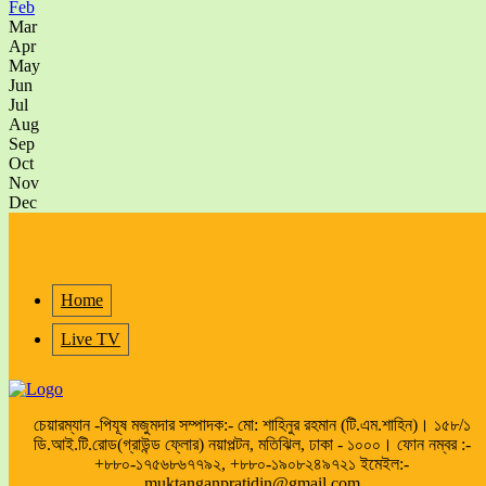
Feb
Mar
Apr
May
Jun
Jul
Aug
Sep
Oct
Nov
Dec
Home
Live TV
চেয়ারম্যান -পিযূষ মজুমদার সম্পাদক:- মো: শাহিনুর রহমান (টি.এম.শাহিন)। ১৫৮/১
ডি.আই.টি.রোড(গ্রাউন্ড ফ্লোর) নয়াপল্টন, মতিঝিল, ঢাকা - ১০০০। ফোন নম্বর :-
+৮৮০-১৭৫৬৮৬৭৭৯২, +৮৮০-১৯০৮২৪৯৭২১ ইমেইল:-
muktanganpratidin@gmail.com