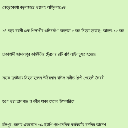
নেত্রকোণা বড়বাজারে ভয়াবহ অগ্নিকাণ্ডে
১৪ বছর বয়সী এক শিক্ষার্থীর গুলিবর্ষণে অন্তত ৮ জন নিহত হয়েছে; আহত-১৫ জন
ঢাকাগামী জামালপুর কমিউটার ট্রেনের ৪টি বগি লাইনচ্যুত হয়েছে
সড়ক দুর্ঘটনায় নিহত হলেন উদীয়মান বাউল সঙ্গীত শিল্পী পেহেলী ভৈরবী
গুণে ভরা তালগাছ ও কাঁচা পাকা তালের উপকারিতা
চাঁদপুর জেলায় একযোগে ৩১ ইউপি প্রশাসনিক কর্মকর্তার বদলির আদেশ