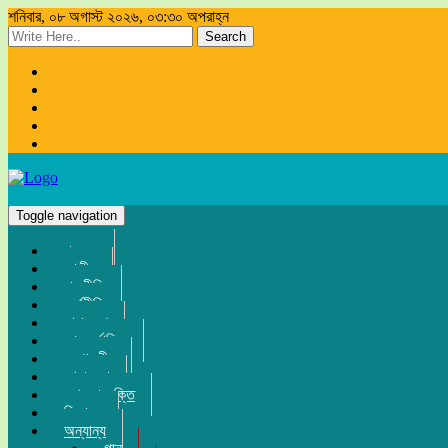
শনিবার, ০৮ অগাস্ট ২০২৬, ০৩:৩০ অপরাহ্ন
Search
Toggle navigation
প্রচ্ছদ
জাতীয়
রাজনীতি
অর্থনীতি
সারা দেশ
আন্তর্জাতিক
সম্পাদকীয়
খেলা-ধুলা
তথ্য-প্রযুক্তি
বিনোদন
অন্যান্য