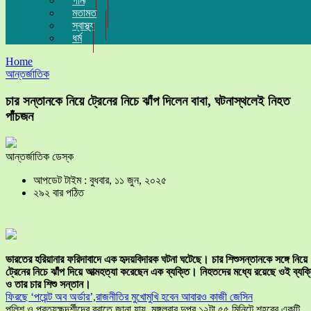
গান
মতামত
স্বাস্থ্য
ধর্ম
Home
আন্তর্জাতিক
চার সন্তানকে নিয়ে ট্রেনের নিচে ঝাঁপ দিলেন বাবা, ঘটনাস্থলেই নিহত
পাঁচজন
আন্তর্জাতিক ডেস্ক
আপডেট টাইম : বুধবার, ১১ জুন, ২০২৫
২৯২ বার পঠিত
ভারতের হরিয়ানার ফরিদাবাদে এক হৃদয়বিদারক ঘটনা ঘটেছে। চার শিশুসন্তানকে সঙ্গে নিয়ে
ট্রেনের নিচে ঝাঁপ দিয়ে আত্মহত্যা করেছেন এক ব্যক্তি। নিহতদের মধ্যে রয়েছে ওই ব্যক্
ও তার চার শিশু সন্তান।
ফিরছে ‘পয়েন্ট অব অর্ডার’,রাজনীতির মুখোমুখি হবেন আবারও কাজী জেসিন
পুলিশ ও প্রত্যক্ষদর্শীদের বরাতে জানা যায়, মঙ্গলবার দুপুর ১২টা ৫৫ মিনিটে শহরের একটি