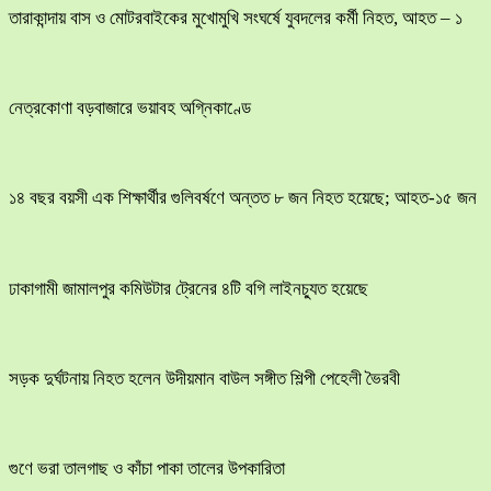
তারাকান্দায় বাস ও মোটরবাইকের মুখোমুখি সংঘর্ষে যুবদলের কর্মী নিহত, আহত – ১
নেত্রকোণা বড়বাজারে ভয়াবহ অগ্নিকাণ্ডে
১৪ বছর বয়সী এক শিক্ষার্থীর গুলিবর্ষণে অন্তত ৮ জন নিহত হয়েছে; আহত-১৫ জন
ঢাকাগামী জামালপুর কমিউটার ট্রেনের ৪টি বগি লাইনচ্যুত হয়েছে
সড়ক দুর্ঘটনায় নিহত হলেন উদীয়মান বাউল সঙ্গীত শিল্পী পেহেলী ভৈরবী
গুণে ভরা তালগাছ ও কাঁচা পাকা তালের উপকারিতা