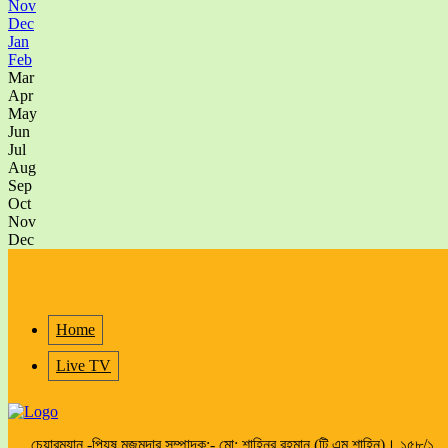
Nov
Dec
Jan
Feb
Mar
Apr
May
Jun
Jul
Aug
Sep
Oct
Nov
Dec
Home
Live TV
চেয়ারম্যান -পিযূষ মজুমদার সম্পাদক:- মো: শাহিনুর রহমান (টি.এম.শাহিন)। ১৫৮/১