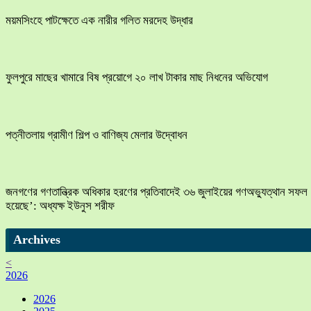
ময়মসিংহে পাটক্ষেতে এক নারীর গলিত মরদেহ উদ্ধার
ফুলপুরে মাছের খামারে বিষ প্রয়োগে ২০ লাখ টাকার মাছ নিধনের অভিযোগ
পত্নীতলায় গ্রামীণ শিল্প ও বাণিজ্য মেলার উদ্বোধন
জনগণের গণতান্ত্রিক অধিকার হরণের প্রতিবাদেই ৩৬ জুলাইয়ের গণঅভ্যুত্থান সফল
হয়েছে’: অধ্যক্ষ ইউনুস শরীফ
Archives
<
2026
2026