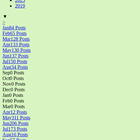
2025
2019
▼
>
Jan
84
Posts
Feb
65
Posts
Mar
128
Posts
Apr
133
Posts
May
130
Posts
Jun
137
Posts
Jul
150
Posts
Aug
34
Posts
Sep
0
Posts
Oct
0
Posts
Nov
0
Posts
Dec
0
Posts
Jan
0
Posts
Feb
0
Posts
Mar
0
Posts
Apr
12
Posts
May
311
Posts
Jun
206
Posts
Jul
173
Posts
Aug
16
Posts