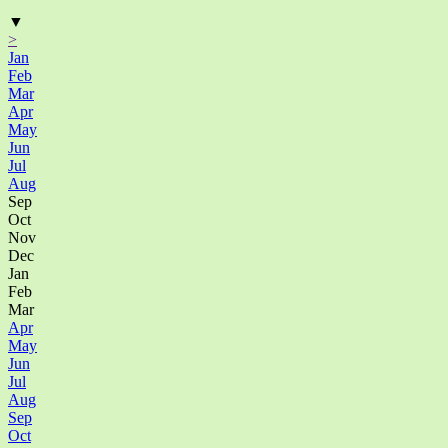
▼
>
Jan
Feb
Mar
Apr
May
Jun
Jul
Aug
Sep
Oct
Nov
Dec
Jan
Feb
Mar
Apr
May
Jun
Jul
Aug
Sep
Oct