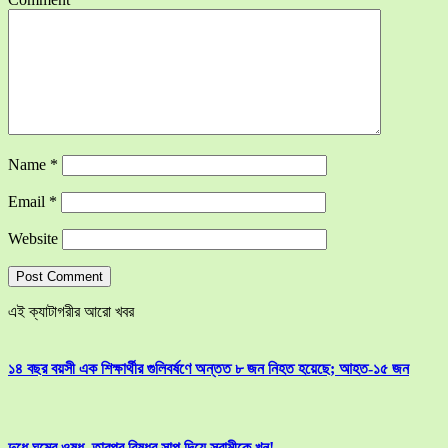
Name
*
Email
*
Website
এই ক্যাটাগরীর আরো খবর
১৪ বছর বয়সী এক শিক্ষার্থীর গুলিবর্ষণে অন্তত ৮ জন নিহত হয়েছে; আহত-১৫ জন
দুধে ঘুমের ওষুধ, তারপর বিষধর সাপ দিয়ে স্বামীকে খুন!