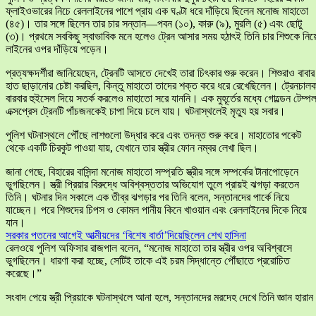
ফ্লাইওভারের নিচে রেললাইনের পাশে প্রায় এক ঘণ্টা ধরে দাঁড়িয়ে ছিলেন মনোজ মাহাতো
(৪৫)। তার সঙ্গে ছিলেন তার চার সন্তান—পবন (১০), কারু (৯), মুরলি (৫) এবং ছোটু
(৩)। প্রথমে সবকিছু স্বাভাবিক মনে হলেও ট্রেন আসার সময় হঠাৎই তিনি চার শিশুকে নিয়
লাইনের ওপর দাঁড়িয়ে পড়েন।
প্রত্যক্ষদর্শীরা জানিয়েছেন, ট্রেনটি আসতে দেখেই তারা চিৎকার শুরু করেন। শিশুরাও বাবার
হাত ছাড়ানোর চেষ্টা করছিল, কিন্তু মাহাতো তাদের শক্ত করে ধরে রেখেছিলেন। ট্রেনচাল
বারবার হুইসেল দিয়ে সতর্ক করলেও মাহাতো সরে যাননি। এক মুহূর্তের মধ্যে গোল্ডেন টেম্প
এক্সপ্রেস ট্রেনটি পাঁচজনকেই চাপা দিয়ে চলে যায়। ঘটনাস্থলেই মৃত্যু হয় সবার।
পুলিশ ঘটনাস্থলে পৌঁছে লাশগুলো উদ্ধার করে এবং তদন্ত শুরু করে। মাহাতোর পকেট
থেকে একটি চিরকুট পাওয়া যায়, যেখানে তার স্ত্রীর ফোন নম্বর লেখা ছিল।
জানা গেছে, বিহারের বাসিন্দা মনোজ মাহাতো সম্প্রতি স্ত্রীর সঙ্গে সম্পর্কের টানাপোড়েনে
ভুগছিলেন। স্ত্রী প্রিয়ার বিরুদ্ধে অবিশ্বস্ততার অভিযোগ তুলে প্রায়ই ঝগড়া করতেন
তিনি। ঘটনার দিন সকালে এক তীব্র ঝগড়ার পর তিনি বলেন, সন্তানদের পার্কে নিয়ে
যাচ্ছেন। পরে শিশুদের চিপস ও কোমল পানীয় কিনে খাওয়ান এবং রেললাইনের দিকে নিয়ে
যান।
সরকার পতনের আগেই আত্মীয়দের ‘বিশেষ বার্তা’দিয়েছিলেন শেখ হাসিনা
রেলওয়ে পুলিশ অফিসার রাজপাল বলেন, “মনোজ মাহাতো তার স্ত্রীর ওপর অবিশ্বাসে
ভুগছিলেন। ধারণা করা হচ্ছে, সেটিই তাকে এই চরম সিদ্ধান্তে পৌঁছাতে প্ররোচিত
করেছে।”
সংবাদ পেয়ে স্ত্রী প্রিয়াকে ঘটনাস্থলে আনা হলে, সন্তানদের মরদেহ দেখে তিনি জ্ঞান হারা