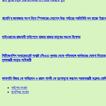
খামেনি’র জানাজায় অংশ নিতে স্পিকারের নেতৃত্বে উচ্চ পর্যায়ের প্রতিনিধি দল যাচ্ছে ইরানে
তাইওয়ানের রাজধানী তাইপেতে হাজার হাজার মানুষের সড়কে বিক্ষোভ
সিটিজেনশিপ অ্যামেন্ডমেন্ট অ্যাক্ট (সিএএ) বুধবার থেকে পশ্চিমবঙ্গে কার্যকরের ঘোষণা দিয়েছে
মুখ্যমন্ত্রী শুভেন্দু অধিকারী
থালাপতি বিজয় কে অভিনন্দন ও রাহুল গান্ধী কে তুলোধুনো করলেন প্রধানমন্ত্রী নরেন্দ্র মোদ
সর্বশেষ সংবাদ
জনপ্রিয় সংবাদ