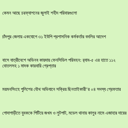
কেমন আছে চরফ্যাশনের জুলাই শহীদ পরিবারগুলো
চাঁদপুর জেলায় একযোগে ৩১ ইউপি প্রশাসনিক কর্মকর্তার বদলির আদেশ
বাসে যাত্রীবেশে অভিনব কায়দায় ফেনসিডিল পরিবহন: র‍্যাব-৫ এর হাতে ১১২
বোতলসহ ১ মাদক কারবারি গ্রেপ্তার
ময়মনসিংহে পুলিশের যৌথ অভিযানে সক্রিয় ছিনতাইকারী’র ০৪ সদস্য গ্রেফতার
​গোদাগাড়ীতে যুবককে পিটিয়ে জখম ও লুটপাট, মডেল থানায় কালুর নামে এজাহার দায়ের