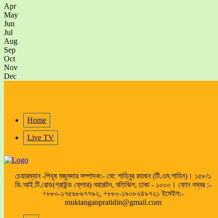
Apr
May
Jun
Jul
Aug
Sep
Oct
Nov
Dec
Home
Live TV
চেয়ারম্যান -পিযূষ মজুমদার সম্পাদক:- মো: শাহিনুর রহমান (টি.এম.শাহিন)। ১৫৮/১
ডি.আই.টি.রোড(গ্রাউন্ড ফ্লোর) নয়াপল্টন, মতিঝিল, ঢাকা - ১০০০। ফোন নম্বর :-
+৮৮০-১৭৫৬৮৬৭৭৯২, +৮৮০-১৯০৮২৪৯৭২১ ইমেইল:-
muktanganpratidin@gmail.com