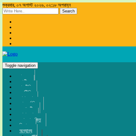
শুক্রবার, ০৭ অগাস্ট ২০২৬, ০২:১৮ অপরাহ্ন
Search
Toggle navigation
প্রচ্ছদ
জাতীয়
রাজনীতি
অর্থনীতি
সারা দেশ
আন্তর্জাতিক
সম্পাদকীয়
খেলা-ধুলা
তথ্য-প্রযুক্তি
বিনোদন
অন্যান্য