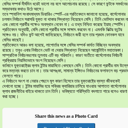
মেসির সম্পর্ক দীর্ঘদিন ধরেই ভালো নয় বলে আলোচনায় রয়েছে। সে কারণে ফন্টকে সমর্থনের
সম্ভাবনার কথাও উঠে আসে।
তবে স্প্যানিশ সংবাদমাধ্যম ডিয়ারিও স্পোর্ট–এর প্রতিবেদনে জানানো হয়েছে, বার্সেলোনার
চলমান নির্বাচনে সরাসরি যুক্ত না থাকার সিদ্ধান্ত নিয়েছেন মেসি। তিনি ভোটদান করবেন ন
এবং কোনো প্রার্থীর পক্ষেও অবস্থান নেবেন না। এ তথ্য নিশ্চিত করেছে ইয়াহু স্পোর্টস।
প্রতিবেদন অনুযায়ী, মেসি কোনো প্রার্থীর সঙ্গে সাক্ষাৎ করবেন না। এমনকি ভিক্টর ফন্টের
সঙ্গেও নয়। যদিও ফন্ট আগেই জানিয়েছেন, নির্বাচনে জয়ী হলে তার প্রথম ফোনকল যাবে
মেসির কাছেই।
প্রতিবেদনে আরও বলা হয়েছে, লাপোর্তার সঙ্গে মেসির সম্পর্ক কার্যত বিচ্ছিন্ন অবস্থায়
রয়েছে। তবুও এবার নির্বাচনে ভোট না দেয়ার সিদ্ধান্ত নিয়েছেন আর্জেন্টাইন মহাতারকা।
সাম্প্রতিক নির্বাচনগুলোর তুলনায় এটি বড় পরিবর্তন। কারণ অতীতে বার্সেলোনার নির্বাচনী
প্রক্রিয়ায় নিয়মিতভাবে অংশ নিয়েছেন মেসি।
বর্তমানে যুক্তরাষ্ট্রের ক্লাব ইন্টার মায়ামিতে খেলছেন মেসি। তিনি কোনো প্রার্থীর নাম উল্ল
করে মন্তব্য করতে চান না। তার আশঙ্কা, সামান্য ইঙ্গিতও নির্বাচনের ফলাফলে বড় প্রভা
ফেলতে পারে।
এ নির্বাচনে অংশ না নেয়ার পেছনে মূল কারণ হিসেবে তার যুক্তরাষ্ট্রে ব্যস্ত জীবনকেই
দেখানো হচ্ছে। ইন্টার মায়ামির হয়ে সক্রিয় ক্যারিয়ার চালিয়ে যাওয়ায় আপাতত বার্সেলোনার
ক্লাব রাজনীতির বাইরে থাকতে চান তিনি। ভবিষ্যতে পরিস্থিতি বদলাতে পারে বলেও ধারণা
করা হচ্ছে।
Share this news as a Photo Card