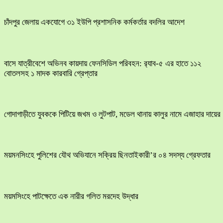
চাঁদপুর জেলায় একযোগে ৩১ ইউপি প্রশাসনিক কর্মকর্তার বদলির আদেশ
বাসে যাত্রীবেশে অভিনব কায়দায় ফেনসিডিল পরিবহন: র‍্যাব-৫ এর হাতে ১১২
বোতলসহ ১ মাদক কারবারি গ্রেপ্তার
​গোদাগাড়ীতে যুবককে পিটিয়ে জখম ও লুটপাট, মডেল থানায় কালুর নামে এজাহার দায়ের
ময়মনসিংহে পুলিশের যৌথ অভিযানে সক্রিয় ছিনতাইকারী’র ০৪ সদস্য গ্রেফতার
ময়মসিংহে পাটক্ষেতে এক নারীর গলিত মরদেহ উদ্ধার