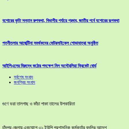
যশোরের কৃতি সন্তান রুপকথা, বিভাগীয় পর্যায়ে প্রথম, জাতীয় পর্বে যশোরের রূপকথা
পত্নীতলায় আর্জেন্টিনা সমর্থকদের মোটরসাইকেল শোভাযাত্রা অনুষ্ঠিত
আইপিএলের বিরুদ্ধে কঠোর পদক্ষেপ নিল অস্ট্রেলিয়া ক্রিকেট বোর্ড
সর্বশেষ সংবাদ
জনপ্রিয় সংবাদ
গুণে ভরা তালগাছ ও কাঁচা পাকা তালের উপকারিতা
চাঁদপুর জেলায় একযোগে ৩১ ইউপি প্রশাসনিক কর্মকর্তার বদলির আদেশ