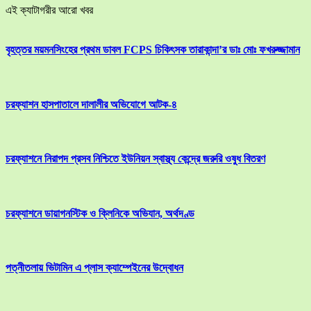
এই ক্যাটাগরীর আরো খবর
বৃহত্তর ময়মনসিংহের প্রথম ডাবল FCPS চিকিৎসক তারাকান্দা’র ডাঃ মোঃ ফখরুজ্জামান
চরফ্যাশন হাসপাতালে দালালীর অভিযোগে আটক-৪
চরফ্যাশনে নিরাপদ প্রসব নিশ্চিতে ইউনিয়ন স্বাস্থ্য কেন্দ্রে জরুরি ওষুধ বিতরণ
চরফ্যাশনে ডায়াগনস্টিক ও ক্লিনিকে অভিযান, অর্থদণ্ড
পত্নীতলায় ভিটামিন এ প্লাস ক্যাম্পেইনের উদ্বোধন