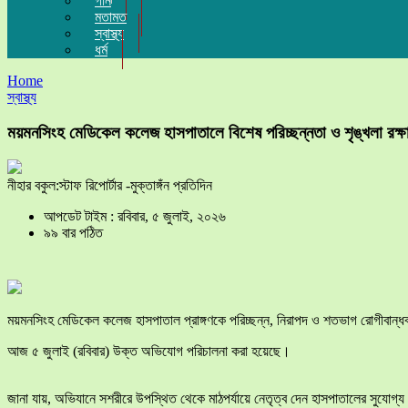
গান
মতামত
স্বাস্থ্য
ধর্ম
Home
স্বাস্থ্য
ময়মনসিংহ মেডিকেল কলেজ হাসপাতালে বিশেষ পরিচ্ছন্নতা ও শৃঙ্খলা রক্ষ
নীহার বকুল:স্টাফ রিপোর্টার -মুক্তাঙ্গঁন প্রতিদিন
আপডেট টাইম : রবিবার, ৫ জুলাই, ২০২৬
৯৯ বার পঠিত
​ময়মনসিংহ মেডিকেল কলেজ হাসপাতাল প্রাঙ্গণকে পরিচ্ছন্ন, নিরাপদ ও শতভাগ রোগীবান্
আজ ৫ জুলাই (রবিবার) উক্ত অভিযোগ পরিচালনা করা হয়েছে।
জানা যায়, অভিযানে সশরীরে উপস্থিত থেকে মাঠপর্যায়ে নেতৃত্ব দেন হাসপাতালের সুযোগ্য