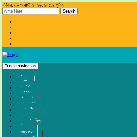
রবিবার, ০৯ অগাস্ট ২০২৬, ১২:৫৪ পূর্বাহ্ন
Search
Toggle navigation
প্রচ্ছদ
জাতীয়
রাজনীতি
অর্থনীতি
সারা দেশ
আন্তর্জাতিক
সম্পাদকীয়
খেলা-ধুলা
তথ্য-প্রযুক্তি
বিনোদন
অন্যান্য