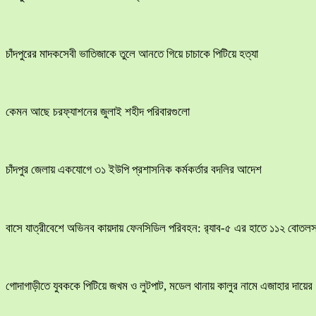
চাঁদপুরের মাদকসেবী ভাতিজাকে তুলে আনতে গিয়ে চাচাকে পিটিয়ে হত্যা
কেমন আছে চরফ্যাশনের জুলাই শহীদ পরিবারগুলো
চাঁদপুর জেলায় একযোগে ৩১ ইউপি প্রশাসনিক কর্মকর্তার বদলির আদেশ
বাসে যাত্রীবেশে অভিনব কায়দায় ফেনসিডিল পরিবহন: র‍্যাব-৫ এর হাতে ১১২ বোতলস
​গোদাগাড়ীতে যুবককে পিটিয়ে জখম ও লুটপাট, মডেল থানায় কালুর নামে এজাহার দায়ের