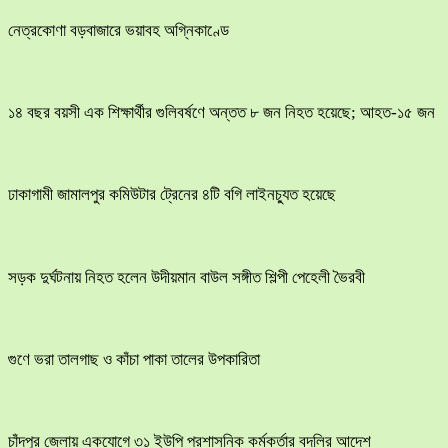
নেত্রকোণা বড়বাজারে ভয়াবহ অগ্নিকাণ্ডে
১৪ বছর বয়সী এক শিক্ষার্থীর গুলিবর্ষণে অন্তত ৮ জন নিহত হয়েছে; আহত-১৫ জন
ঢাকাগামী জামালপুর কমিউটার ট্রেনের ৪টি বগি লাইনচ্যুত হয়েছে
সড়ক দুর্ঘটনায় নিহত হলেন উদীয়মান বাউল সঙ্গীত শিল্পী পেহেলী ভৈরবী
গুণে ভরা তালগাছ ও কাঁচা পাকা তালের উপকারিতা
চাঁদপুর জেলায় একযোগে ৩১ ইউপি প্রশাসনিক কর্মকর্তার বদলির আদেশ