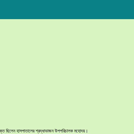
থে যুক্ত ছিলেন হাসপাতালের শ্রদ্ধাভাজন উপপরিচালক মহোদয়।