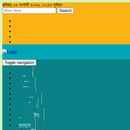
রবিবার, ০৯ অগাস্ট ২০২৬, ১০:৫৬ পূর্বাহ্ন
Search
Toggle navigation
প্রচ্ছদ
জাতীয়
রাজনীতি
অর্থনীতি
সারা দেশ
আন্তর্জাতিক
সম্পাদকীয়
খেলা-ধুলা
তথ্য-প্রযুক্তি
বিনোদন
অন্যান্য