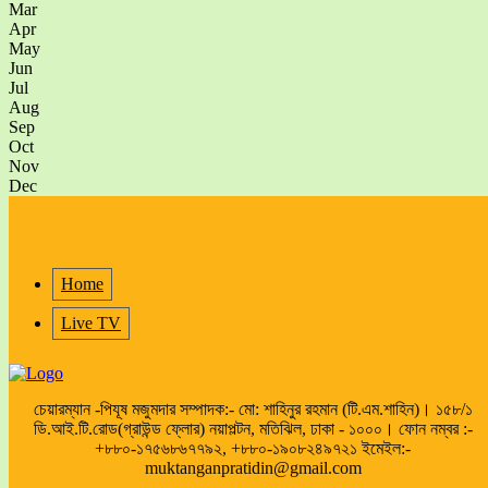
Mar
Apr
May
Jun
Jul
Aug
Sep
Oct
Nov
Dec
Home
Live TV
চেয়ারম্যান -পিযূষ মজুমদার সম্পাদক:- মো: শাহিনুর রহমান (টি.এম.শাহিন)। ১৫৮/১
ডি.আই.টি.রোড(গ্রাউন্ড ফ্লোর) নয়াপল্টন, মতিঝিল, ঢাকা - ১০০০। ফোন নম্বর :-
+৮৮০-১৭৫৬৮৬৭৭৯২, +৮৮০-১৯০৮২৪৯৭২১ ইমেইল:-
muktanganpratidin@gmail.com