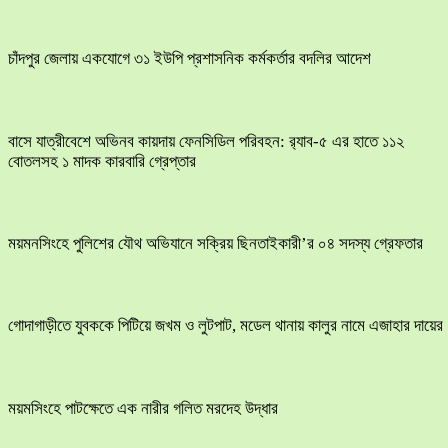
চাঁদপুর জেলায় একযোগে ৩১ ইউপি প্রশাসনিক কর্মকর্তার বদলির আদেশ
বাসে যাত্রীবেশে অভিনব কায়দায় ফেনসিডিল পরিবহন: র‍্যাব-৫ এর হাতে ১১২
বোতলসহ ১ মাদক কারবারি গ্রেপ্তার
ময়মনসিংহে পুলিশের যৌথ অভিযানে সক্রিয় ছিনতাইকারী’র ০৪ সদস্য গ্রেফতার
​গোদাগাড়ীতে যুবককে পিটিয়ে জখম ও লুটপাট, মডেল থানায় কালুর নামে এজাহার দায়ের
ময়মসিংহে পাটক্ষেতে এক নারীর গলিত মরদেহ উদ্ধার