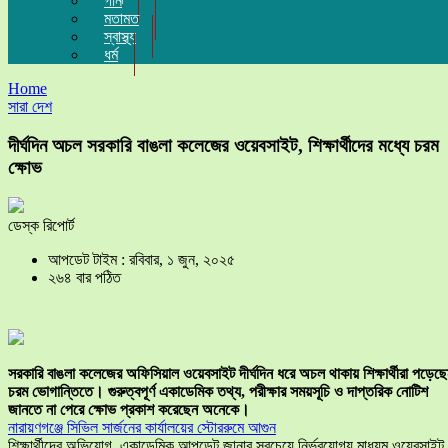
গান
মতামত
স্বাস্থ্য
ধর্ম
Home
সারা দেশ
দীর্ঘদিন অচল সরকারি বাঙলা কলেজের ওয়েবসাইট, শিক্ষার্থীদের মধ্যে চরম
ক্ষোভ
ডেস্ক রিপোর্ট
আপডেট টাইম : রবিবার, ১ জুন, ২০২৫
২৬৪ বার পঠিত
সরকারি বাঙলা কলেজের অফিসিয়াল ওয়েবসাইট দীর্ঘদিন ধরে অচল থাকায় শিক্ষার্থীরা পড়েছ
চরম ভোগান্তিতে। গুরুত্বপূর্ণ একাডেমিক তথ্য, পরীক্ষার সময়সূচি ও দাপ্তরিক নোটিশ
জানতে না পেরে ক্ষোভ প্রকাশ করেছেন অনেকে।
নারায়ণগঞ্জে সিভিল সার্জনের কার্যালয়ের স্টোররুমে আগুন
শিক্ষার্থীদের অভিযোগ, একাডেমিক আপডেট জানার সবচেয়ে নির্ভরযোগ্য মাধ্যম ওয়েবসাই