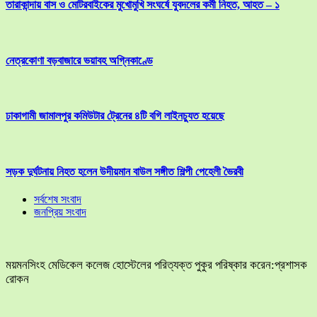
তারাকান্দায় বাস ও মোটরবাইকের মুখোমুখি সংঘর্ষে যুবদলের কর্মী নিহত, আহত – ১
নেত্রকোণা বড়বাজারে ভয়াবহ অগ্নিকাণ্ডে
ঢাকাগামী জামালপুর কমিউটার ট্রেনের ৪টি বগি লাইনচ্যুত হয়েছে
সড়ক দুর্ঘটনায় নিহত হলেন উদীয়মান বাউল সঙ্গীত শিল্পী পেহেলী ভৈরবী
সর্বশেষ সংবাদ
জনপ্রিয় সংবাদ
ময়মনসিংহ মেডিকেল কলেজ হোস্টেলের পরিত্যক্ত পুকুর পরিষ্কার করেন:প্রশাসক
রোকন