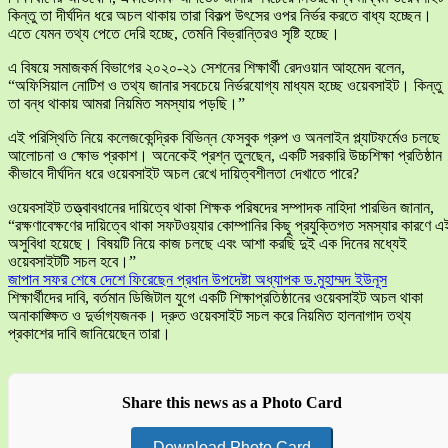
কিন্তু তা দীর্ঘদিন ধরে অচল থাকায় তারা বিকল্প উৎসের ওপর নির্ভর করতে বাধ্য হচ্ছেন।
এতে যেমন তথ্য পেতে দেরি হচ্ছে, তেমনি বিভ্রান্তিরও সৃষ্টি হচ্ছে।
এ বিষয়ে সমাজকর্ম বিভাগের ২০২০-২১ সেশনের শিক্ষার্থী রেদওয়ান আহমেদ বলেন,
“অফিসিয়াল নোটিশ ও তথ্য জানার সবচেয়ে নির্ভরযোগ্য মাধ্যম হচ্ছে ওয়েবসাইট। কিন্তু
তা বন্ধ থাকায় আমরা নিয়মিত সমস্যায় পড়ছি।”
এই পরিস্থিতি নিয়ে কলেজকেন্দ্রিক বিভিন্ন ফেসবুক গ্রুপ ও অনলাইন প্ল্যাটফর্মেও চলছে
আলোচনা ও ক্ষোভ প্রকাশ। অনেকেই প্রশ্ন তুলছেন, একটি সরকারি উচ্চশিক্ষা প্রতিষ্ঠান
কীভাবে দীর্ঘদিন ধরে ওয়েবসাইট অচল রেখে দায়িত্বশীলতা দেখাতে পারে?
ওয়েবসাইট তত্ত্বাবধানের দায়িত্বে থাকা শিক্ষক পরিষদের সম্পাদক নাহিদা পারভিন জানান,
“রক্ষণাবেক্ষণের দায়িত্বে থাকা সফটওয়্যার কোম্পানির কিছু প্রযুক্তিগত সমস্যার কারণে এ
অসুবিধা হয়েছে। বিষয়টি নিয়ে কাজ চলছে এবং আশা করছি দুই এক দিনের মধ্যেই
ওয়েবসাইটটি সচল হবে।”
জাপান সফর শেষে দেশে ফিরেছেন প্রধান উপদেষ্টা অধ্যাপক ড.মুহাম্মদ ইউনূস
শিক্ষার্থীদের দাবি, বর্তমান ডিজিটাল যুগে একটি শিক্ষাপ্রতিষ্ঠানের ওয়েবসাইট অচল থাকা
অনাকাঙ্ক্ষিত ও দুর্ভাগ্যজনক। দ্রুত ওয়েবসাইট সচল করে নিয়মিত হালনাগাদ তথ্য
প্রকাশের দাবি জানিয়েছেন তারা।
Share this news as a Photo Card
Download Photo Card