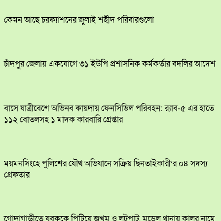
কেমন আছে চরফ্যাশনের জুলাই শহীদ পরিবারগুলো
চাঁদপুর জেলায় একযোগে ৩১ ইউপি প্রশাসনিক কর্মকর্তার বদলির আদেশ
বাসে যাত্রীবেশে অভিনব কায়দায় ফেনসিডিল পরিবহন: র‍্যাব-৫ এর হাতে
১১২ বোতলসহ ১ মাদক কারবারি গ্রেপ্তার
ময়মনসিংহে পুলিশের যৌথ অভিযানে সক্রিয় ছিনতাইকারী’র ০৪ সদস্য
গ্রেফতার
​গোদাগাড়ীতে যুবককে পিটিয়ে জখম ও লুটপাট, মডেল থানায় কালুর নামে