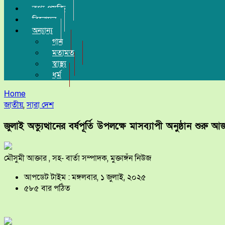
তথ্য-প্রযুক্তি
বিনোদন
অন্যান্য
গান
মতামত
স্বাস্থ্য
ধর্ম
Home
জাতীয়
,
সারা দেশ
জুলাই অভ্যুত্থানের বর্ষপূর্তি উপলক্ষে মাসব্যাপী অনুষ্ঠান শুরু আ
মৌসুমী আক্তার , সহ- বার্তা সম্পাদক, মুক্তাঙ্গঁন নিউজ
আপডেট টাইম : মঙ্গলবার, ১ জুলাই, ২০২৫
৫৮৫ বার পঠিত