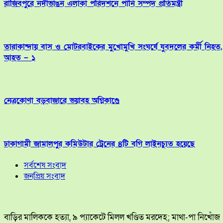
রাজিবপুরে নদীভাঙন এলাকা পরিদর্শনে পানি সম্পদ প্রতিমন্ত্রী
তারাকান্দায় বাস ও মোটরবাইকের মুখোমুখি সংঘর্ষে যুবদলের কর্মী নিহত,
আহত – ১
নেত্রকোণা বড়বাজারে ভয়াবহ অগ্নিকাণ্ডে
ঢাকাগামী জামালপুর কমিউটার ট্রেনের ৪টি বগি লাইনচ্যুত হয়েছে
সর্বশেষ সংবাদ
জনপ্রিয় সংবাদ
বাড়ির মালিককে হত্যা, ৯ প্যাকেটে মিলল খণ্ডিত মরদেহ; মাথা-পা নিখোঁজ