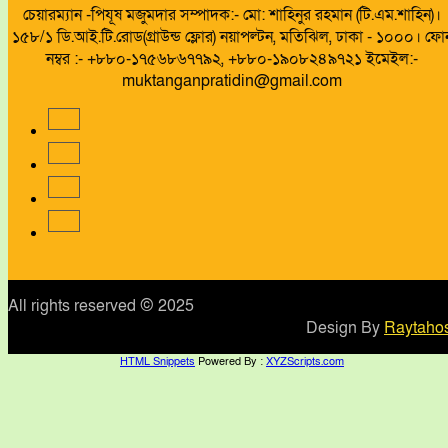
চেয়ারম্যান -পিযূষ মজুমদার সম্পাদক:- মো: শাহিনুর রহমান (টি.এম.শাহিন)।
১৫৮/১ ডি.আই.টি.রোড(গ্রাউন্ড ফ্লোর) নয়াপল্টন, মতিঝিল, ঢাকা - ১০০০। ফো
নম্বর :- +৮৮০-১৭৫৬৮৬৭৭৯২, +৮৮০-১৯০৮২৪৯৭২১ ইমেইল:-
muktanganpratidin@gmail.com
All rights reserved © 2025
Design By
Raytahos
HTML Snippets
Powered By :
XYZScripts.com