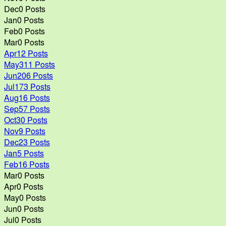
Dec
0
Posts
Jan
0
Posts
Feb
0
Posts
Mar
0
Posts
Apr
12
Posts
May
311
Posts
Jun
206
Posts
Jul
173
Posts
Aug
16
Posts
Sep
57
Posts
Oct
30
Posts
Nov
9
Posts
Dec
23
Posts
Jan
5
Posts
Feb
16
Posts
Mar
0
Posts
Apr
0
Posts
May
0
Posts
Jun
0
Posts
Jul
0
Posts