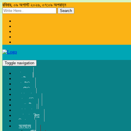
রবিবার, ০৯ অগাস্ট ২০২৬, ০৭:০৯ অপরাহ্ন
Search
Toggle navigation
প্রচ্ছদ
জাতীয়
রাজনীতি
অর্থনীতি
সারা দেশ
আন্তর্জাতিক
সম্পাদকীয়
খেলা-ধুলা
তথ্য-প্রযুক্তি
বিনোদন
অন্যান্য