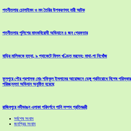
পত্নীতলায় চোলাইমদ ও মদ তৈরির উপকরণসহ নারী আটক
পত্নীতলায় পুলিশের মাদকবিরোধী অভিযানে ৪ জন গ্রেফতার
বাড়ির মালিককে হত্যা, ৯ প্যাকেটে মিলল খণ্ডিত মরদেহ; মাথা-পা নিখোঁজ
ফুলপুরে পৌর প্রশাসক মোঃ শফিকুল ইসলামের আয়োজনে ডেঙ্গু প্রতিরোধে বিশেষ পরিস্কার
পরিচ্ছন্নতা অভিযান অনুষ্ঠিত হয়েছে
রাজিবপুরে নদীভাঙন এলাকা পরিদর্শনে পানি সম্পদ প্রতিমন্ত্রী
সর্বশেষ সংবাদ
জনপ্রিয় সংবাদ