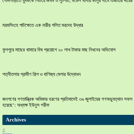
​গোদাগাড়ীতে যুবককে পিটিয়ে জখম ও লুটপাট, মডেল থানায় কালুর নামে এজাহার দায়ের
ময়মসিংহে পাটক্ষেতে এক নারীর গলিত মরদেহ উদ্ধার
ফুলপুরে মাছের খামারে বিষ প্রয়োগে ২০ লাখ টাকার মাছ নিধনের অভিযোগ
পত্নীতলায় গ্রামীণ শিল্প ও বাণিজ্য মেলার উদ্বোধন
জনগণের গণতান্ত্রিক অধিকার হরণের প্রতিবাদেই ৩৬ জুলাইয়ের গণঅভ্যুত্থান সফল
হয়েছে’: অধ্যক্ষ ইউনুস শরীফ
Archives
<