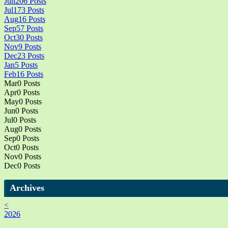
Jun
206
Posts
Jul
173
Posts
Aug
16
Posts
Sep
57
Posts
Oct
30
Posts
Nov
9
Posts
Dec
23
Posts
Jan
5
Posts
Feb
16
Posts
Mar
0
Posts
Apr
0
Posts
May
0
Posts
Jun
0
Posts
Jul
0
Posts
Aug
0
Posts
Sep
0
Posts
Oct
0
Posts
Nov
0
Posts
Dec
0
Posts
Archives
<
2026