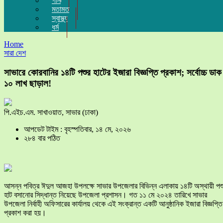
গান
মতামত
স্বাস্থ্য
ধর্ম
Home
সারা দেশ
সাভারে কোরবানির ১৪টি পশুর হাটের ইজারা বিজ্ঞপ্তি প্রকাশ; সর্বোচ্চ ডাক
১০ লাখ ছাড়াল!
পি.এইচ.এম. সাখাওয়াত, সাভার (ঢাকা)
আপডেট টাইম : বৃহস্পতিবার, ১৪ মে, ২০২৬
২৮৪ বার পঠিত
আসন্ন পবিত্র ঈদুল আজহা উপলক্ষে সাভার উপজেলার বিভিন্ন এলাকায় ১৪টি অস্থায়ী পশ
হাট বসানোর সিদ্ধান্ত নিয়েছে উপজেলা প্রশাসন। গত ১১ মে ২০২৪ তারিখে সাভার
উপজেলা নির্বাহী অফিসারের কার্যালয় থেকে এই সংক্রান্ত একটি আনুষ্ঠানিক ইজারা বিজ্ঞপ্তি
প্রকাশ করা হয়।