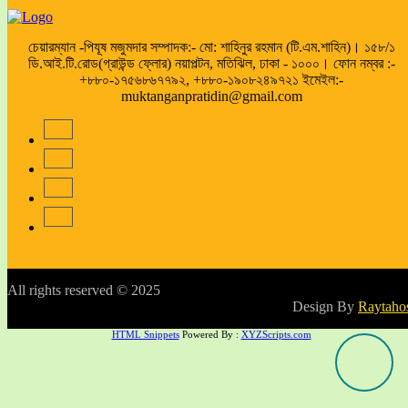
চেয়ারম্যান -পিযূষ মজুমদার সম্পাদক:- মো: শাহিনুর রহমান (টি.এম.শাহিন)। ১৫৮/১
ডি.আই.টি.রোড(গ্রাউন্ড ফ্লোর) নয়াপল্টন, মতিঝিল, ঢাকা - ১০০০। ফোন নম্বর :-
+৮৮০-১৭৫৬৮৬৭৭৯২, +৮৮০-১৯০৮২৪৯৭২১ ইমেইল:-
muktanganpratidin@gmail.com
All rights reserved © 2025
Design By
Raytaho
HTML Snippets
Powered By :
XYZScripts.com