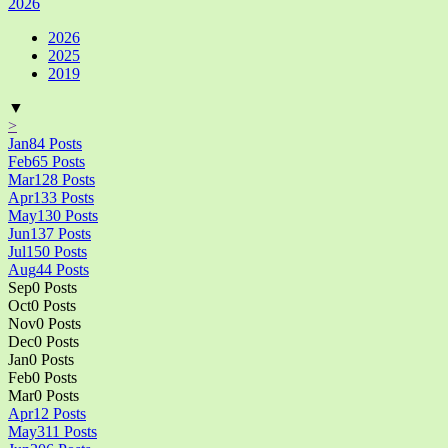
2026
2026
2025
2019
▼
>
Jan
84
Posts
Feb
65
Posts
Mar
128
Posts
Apr
133
Posts
May
130
Posts
Jun
137
Posts
Jul
150
Posts
Aug
44
Posts
Sep
0
Posts
Oct
0
Posts
Nov
0
Posts
Dec
0
Posts
Jan
0
Posts
Feb
0
Posts
Mar
0
Posts
Apr
12
Posts
May
311
Posts