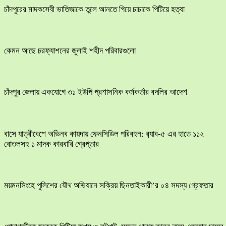
চাঁদপুরের মাদকসেবী ভাতিজাকে তুলে আনতে গিয়ে চাচাকে পিটিয়ে হত্যা
কেমন আছে চরফ্যাশনের জুলাই শহীদ পরিবারগুলো
চাঁদপুর জেলায় একযোগে ৩১ ইউপি প্রশাসনিক কর্মকর্তার বদলির আদেশ
বাসে যাত্রীবেশে অভিনব কায়দায় ফেনসিডিল পরিবহন: র‍্যাব-৫ এর হাতে ১১২
বোতলসহ ১ মাদক কারবারি গ্রেপ্তার
ময়মনসিংহে পুলিশের যৌথ অভিযানে সক্রিয় ছিনতাইকারী’র ০৪ সদস্য গ্রেফতার