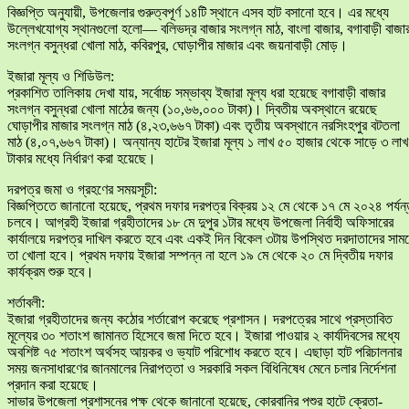
​বিজ্ঞপ্তি অনুযায়ী, উপজেলার গুরুত্বপূর্ণ ১৪টি স্থানে এসব হাট বসানো হবে। এর মধ্যে
উল্লেখযোগ্য স্থানগুলো হলো— বলিভদ্র বাজার সংলগ্ন মাঠ, বাংলা বাজার, বগাবাড়ী বাজা
সংলগ্ন বসুন্ধরা খোলা মাঠ, কবিরপুর, ঘোড়াপীর মাজার এবং জয়নাবাড়ী মোড়।
​ইজারা মূল্য ও শিডিউল:
প্রকাশিত তালিকায় দেখা যায়, সর্বোচ্চ সম্ভাব্য ইজারা মূল্য ধরা হয়েছে বগাবাড়ী বাজার
সংলগ্ন বসুন্ধরা খোলা মাঠের জন্য (১০,৬৬,০০০ টাকা)। দ্বিতীয় অবস্থানে রয়েছে
ঘোড়াপীর মাজার সংলগ্ন মাঠ (৪,২৩,৬৬৭ টাকা) এবং তৃতীয় অবস্থানে নরসিংহপুর বটতলা
মাঠ (৪,০৭,৬৬৭ টাকা)। অন্যান্য হাটের ইজারা মূল্য ১ লাখ ৫০ হাজার থেকে সাড়ে ৩ লাখ
টাকার মধ্যে নির্ধারণ করা হয়েছে।
​দরপত্র জমা ও গ্রহণের সময়সূচী:
বিজ্ঞপ্তিতে জানানো হয়েছে, প্রথম দফার দরপত্র বিক্রয় ১২ মে থেকে ১৭ মে ২০২৪ পর্যন
চলবে। আগ্রহী ইজারা গ্রহীতাদের ১৮ মে দুপুর ১টার মধ্যে উপজেলা নির্বাহী অফিসারের
কার্যালয়ে দরপত্র দাখিল করতে হবে এবং একই দিন বিকেল ৩টায় উপস্থিত দরদাতাদের সাম
তা খোলা হবে। প্রথম দফায় ইজারা সম্পন্ন না হলে ১৯ মে থেকে ২০ মে দ্বিতীয় দফার
কার্যক্রম শুরু হবে।
​শর্তাবলী:
ইজারা গ্রহীতাদের জন্য কঠোর শর্তারোপ করেছে প্রশাসন। দরপত্রের সাথে প্রস্তাবিত
মূল্যের ৩০ শতাংশ জামানত হিসেবে জমা দিতে হবে। ইজারা পাওয়ার ২ কার্যদিবসের মধ্যে
অবশিষ্ট ৭৫ শতাংশ অর্থসহ আয়কর ও ভ্যাট পরিশোধ করতে হবে। এছাড়া হাট পরিচালনার
সময় জনসাধারণের জানমালের নিরাপত্তা ও সরকারি সকল বিধিনিষেধ মেনে চলার নির্দেশনা
প্রদান করা হয়েছে।
​সাভার উপজেলা প্রশাসনের পক্ষ থেকে জানানো হয়েছে, কোরবানির পশুর হাটে ক্রেতা-