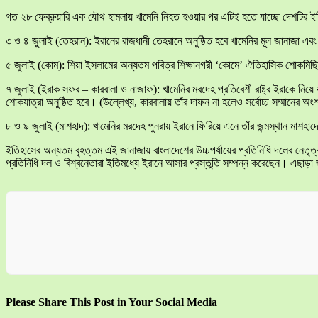
গত ২৮ ফেব্রুয়ারি এক যৌথ হামলায় খামেনি নিহত হওয়ার পর এটিই হতে যাচ্ছে দেশটির ইতিহা
৩ ও ৪ জুলাই (তেহরান): ইরানের রাজধানী তেহরানে অনুষ্ঠিত হবে খামেনির মূল জানাজা এবং রাষ
৫ জুলাই (কোম): শিয়া ইসলামের অন্যতম পবিত্র শিক্ষানগরী ‘কোমে’ ঐতিহাসিক শোকমিছ
৭ জুলাই (ইরাক সফর – কারবালা ও নাজাফ): খামেনির মরদেহ প্রতিবেশী রাষ্ট্র ইরাকে নিয়ে
শোকযাত্রা অনুষ্ঠিত হবে। (উল্লেখ্য, কারবালায় তাঁর দাফন না হলেও সর্বোচ্চ সম্মানের অ
৮ ও ৯ জুলাই (মাশহাদ): খামেনির মরদেহ পুনরায় ইরানে ফিরিয়ে এনে তাঁর জন্মস্থান মাশহা
ইতিহাসের অন্যতম বৃহত্তম এই জানাজায় বাংলাদেশের উচ্চপর্যায়ের প্রতিনিধি দলের নেতৃত্
প্রতিনিধি দল ও বিশ্বনেতারা ইতিমধ্যে ইরানে আসার প্রস্তুতি সম্পন্ন করেছেন। এছাড়া 
Please Share This Post in Your Social Media