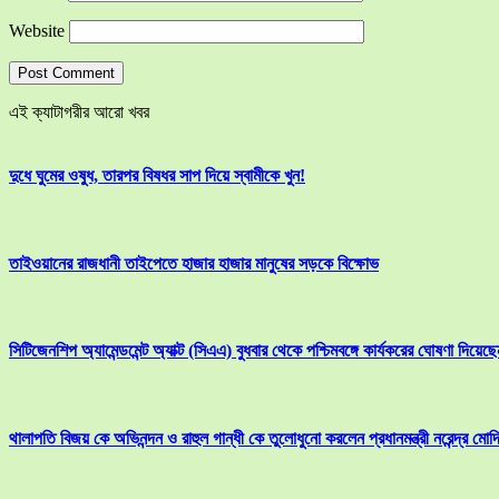
Website
এই ক্যাটাগরীর আরো খবর
দুধে ঘুমের ওষুধ, তারপর বিষধর সাপ দিয়ে স্বামীকে খুন!
তাইওয়ানের রাজধানী তাইপেতে হাজার হাজার মানুষের সড়কে বিক্ষোভ
সিটিজেনশিপ অ্যামেন্ডমেন্ট অ্যাক্ট (সিএএ) বুধবার থেকে পশ্চিমবঙ্গে কার্যকরের ঘোষণা দিয়েছেন ম
থালাপতি বিজয় কে অভিনন্দন ও রাহুল গান্ধী কে তুলোধুনো করলেন প্রধানমন্ত্রী নরেন্দ্র মোদ