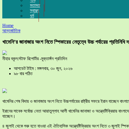
গান
মতামত
স্বাস্থ্য
ধর্ম
Home
আন্তর্জাতিক
খামেনি’র জানাজায় অংশ নিতে স্পিকারের নেতৃত্বে উচ্চ পর্যায়ের প্রতিনিধি দ
নীহার বকুল:স্টাফ রিপোর্টার -মুক্তাঙ্গঁন প্রতিদিন
আপডেট টাইম : মঙ্গলবার, ৩০ জুন, ২০২৬
৯৮ বার পঠিত
খামেনির শেষ বিদায় ও জানাজায় অংশ নিতে উচ্চপর্যায়ের রাষ্ট্রীয় সফরে ইরান যাচ্ছেন বা
ইরানের সাবেক সর্বোচ্চ নেতা আয়াতুল্লাহ আলী খামেনির জানাজা ও অন্ত্যেষ্টিক্রিয়ায় বা
যাচ্ছেন।
৪ জুলাই থেকে শুরু হতে যাওয়া এই ঐতিহাসিক অন্ত্যেষ্টিক্রিয়ায় অংশ নিতে ৩ জুলাই স্প