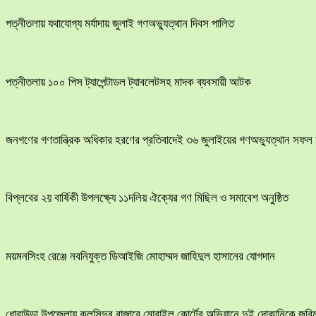
পত্নীতলায় যথাযোগ্য মর্যাদায় জুলাই গণঅভ্যুত্থান দিবস পালিত
পত্নীতলায় ১০০ পিস ট্যাপেন্টাডল ট্যাবলেটসহ মাদক ব্যবসায়ী আটক
জনগণের গণতান্ত্রিক অধিকার হরণের প্রতিবাদেই ৩৬ জুলাইয়ের গণঅভ্যুত্থান সফল 
বিপ্লবের ২য় বার্ষিকী উপলক্ষ্যে ১১দলিয় ঐক্যের গণ মিছিল ও সমাবেশ অনুষ্ঠিত
ময়মনসিংহ রেঞ্জে নবনিযুক্ত ডিআইজি মোহাম্মদ জাহিদুল হাসানের যোগদান
ধোবাউড়া উপজেলায় কলসিন্দুর বাজারে মোবাইল কোর্টের অভিযানে দুই দোকানিকে জরিম