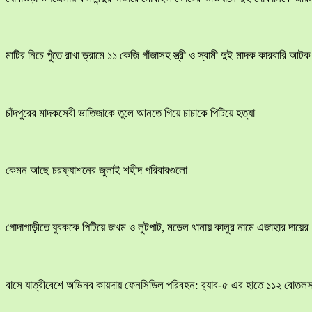
মাটির নিচে পুঁতে রাখা ড্রামে ১১ কেজি গাঁজাসহ স্ত্রী ও স্বামী দুই মাদক কারবারি আটক
চাঁদপুরের মাদকসেবী ভাতিজাকে তুলে আনতে গিয়ে চাচাকে পিটিয়ে হত্যা
কেমন আছে চরফ্যাশনের জুলাই শহীদ পরিবারগুলো
​গোদাগাড়ীতে যুবককে পিটিয়ে জখম ও লুটপাট, মডেল থানায় কালুর নামে এজাহার দায়ের
বাসে যাত্রীবেশে অভিনব কায়দায় ফেনসিডিল পরিবহন: র‍্যাব-৫ এর হাতে ১১২ বোতলস