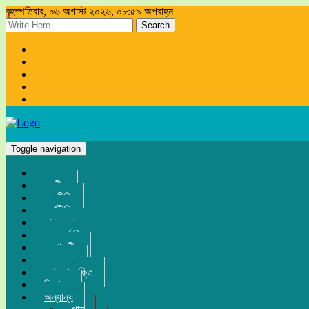
বৃহস্পতিবার, ০৬ অগাস্ট ২০২৬, ০৮:৫৯ অপরাহ্ন
Search
Toggle navigation
প্রচ্ছদ
জাতীয়
রাজনীতি
অর্থনীতি
সারা দেশ
আন্তর্জাতিক
সম্পাদকীয়
খেলা-ধুলা
তথ্য-প্রযুক্তি
বিনোদন
অন্যান্য