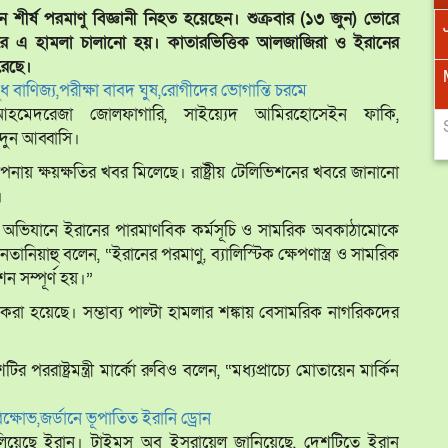
র্ষ পরমাণু বিজ্ঞানী নিহত হয়েছেন। শুক্রবার (১৩ জুন) ভোরে
Jan
Jan
Feb
Feb
Mar
Mar
Apr
Apr
করে এ হামলা চালানো হয়। কাতারভিত্তিক আলজাজিরা ও ইরানের
রেছে।
May
May
Jun
Jun
Jul
Jul
Aug
Aug
বাণিজ্য,পরীক্ষা বাবদ ঘুষ,রোগীদের ভোগান্তি চরমে
, আহমেদরেজা জোলফাগারি, সাইয়্যেদ আমিরহোসেইন ফাকি,
Sep
Sep
Oct
Oct
Nov
Nov
Dec
Dec
দুন আব্বাসি।
াপনায় ক্ষয়ক্ষতির খবর মিলেছে। রাষ্ট্রীয় টেলিভিশনের খবরে জানানো
।
ের অভিযানে ইরানের পারমাণবিক কর্মসূচি ও সামরিক অবকাঠামোকে
নেতানিয়াহু বলেন, “ইরানের পরমাণু, ব্যালিস্টিক ক্ষেপণাস্ত্র ও সামরিক
 সম্পূর্ণ হয়।”
রা হয়েছে। সম্ভাব্য পাল্টা হামলার শঙ্কায় বেসামরিক নাগরিকদের
ির পররাষ্ট্রমন্ত্রী মার্কো রুবিও বলেন, “মধ্যপ্রাচ্যে মোতায়েন মার্কিন
ক্ষোভ,জর্ডানে ভূপাতিত ইরানি ড্রোন
লিয়েছে ইরান। টাইমস অব ইসরায়েল জানিয়েছে, দেশটিতে ইরান