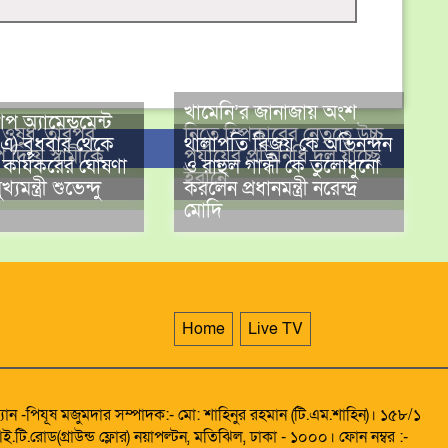
খামেনি’র জানাজায় অংশ
 অ্যামেন্ডমেন্ট
র ওষুধ, তারপর
নিতে স্পিকারের নেতৃত্বে উচ্চ
িএএ) বুধবার থেকে
থালাপতি বিজয় কে অভিনন্দন
 দিয়ে স্বামীকে
পর্যায়ের প্রতিনিধি দল যাচ্ছে
ে কার্যকরের ঘোষণা
ও রাহুল গান্ধী কে তুলোধুনো
ইরানে
যমন্ত্রী শুভেন্দু
করলেন প্রধানমন্ত্রী নরেন্দ্র
মোদি
Home
Live TV
্যান -পিযূষ মজুমদার সম্পাদক:- মো: শাহিনুর রহমান (টি.এম.শাহিন)। ১৫৮/১
ই.টি.রোড(গ্রাউন্ড ফ্লোর) নয়াপল্টন, মতিঝিল, ঢাকা - ১০০০। ফোন নম্বর :-