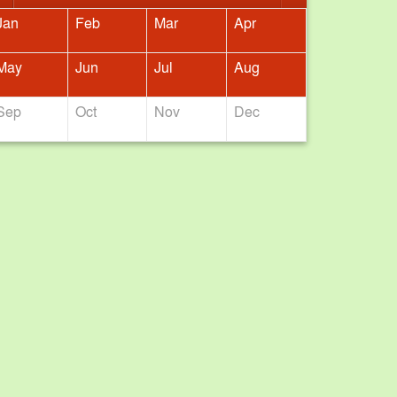
Jan
Feb
Mar
Apr
May
Jun
Jul
Aug
Sep
Oct
Nov
Dec