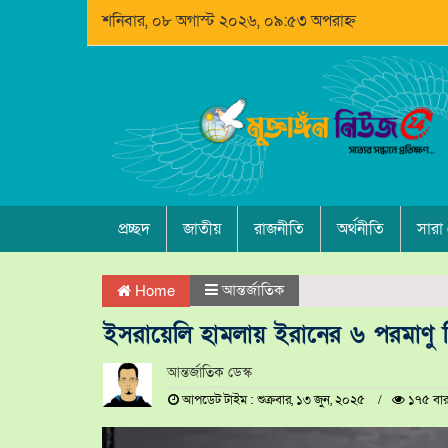
শনিবার, ০৮ অগাস্ট ২০২৬, ০৯:৫৩ অপরাহ্ন
প্রচ্ছদ
জাতীয়
রাজনীতি
অর্থনীতি
সারা
আন্তর্জাতিক
Home
ইসরায়েলি হামলায় ইরানের ৬ পরমাণু ব
আন্তর্জাতিক ডেস্ক
আপডেট টাইম : শুক্রবার, ১৩ জুন, ২০২৫
১৭৫ বার