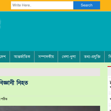
Search
 দেশ
আন্তর্জাতিক
সম্পাদকীয়
খেলা-ধুলা
তথ্য-প্রযুক্তি
ব
িজ্ঞানী নিহত
 পঠিত