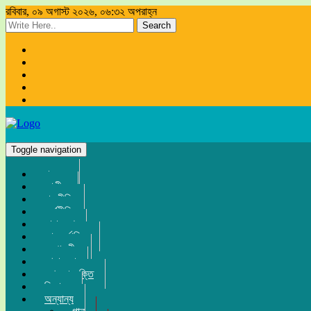
রবিবার, ০৯ অগাস্ট ২০২৬, ০৬:৩২ অপরাহ্ন
Search
Toggle navigation
প্রচ্ছদ
জাতীয়
রাজনীতি
অর্থনীতি
সারা দেশ
আন্তর্জাতিক
সম্পাদকীয়
খেলা-ধুলা
তথ্য-প্রযুক্তি
বিনোদন
অন্যান্য