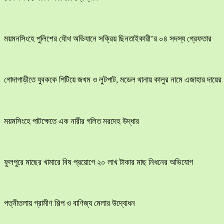
ময়মনসিংহে পুলিশের যৌথ অভিযানে সক্রিয় ছিনতাইকারী’র ০৪ সদস্য গ্রেফতার
​গোদাগাড়ীতে যুবককে পিটিয়ে জখম ও লুটপাট, মডেল থানায় কালুর নামে এজাহার দায়ের
ময়মসিংহে পাটক্ষেতে এক নারীর গলিত মরদেহ উদ্ধার
ফুলপুরে মাছের খামারে বিষ প্রয়োগে ২০ লাখ টাকার মাছ নিধনের অভিযোগ
পত্নীতলায় গ্রামীণ শিল্প ও বাণিজ্য মেলার উদ্বোধন