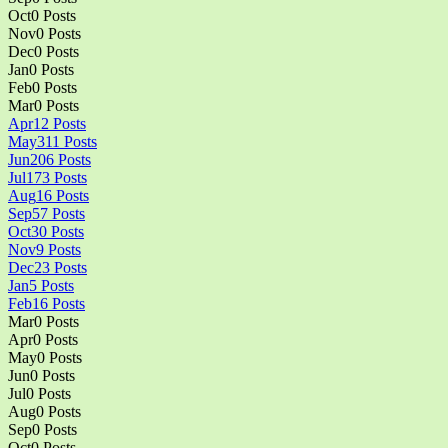
Oct
0
Posts
Nov
0
Posts
Dec
0
Posts
Jan
0
Posts
Feb
0
Posts
Mar
0
Posts
Apr
12
Posts
May
311
Posts
Jun
206
Posts
Jul
173
Posts
Aug
16
Posts
Sep
57
Posts
Oct
30
Posts
Nov
9
Posts
Dec
23
Posts
Jan
5
Posts
Feb
16
Posts
Mar
0
Posts
Apr
0
Posts
May
0
Posts
Jun
0
Posts
Jul
0
Posts
Aug
0
Posts
Sep
0
Posts
Oct
0
Posts