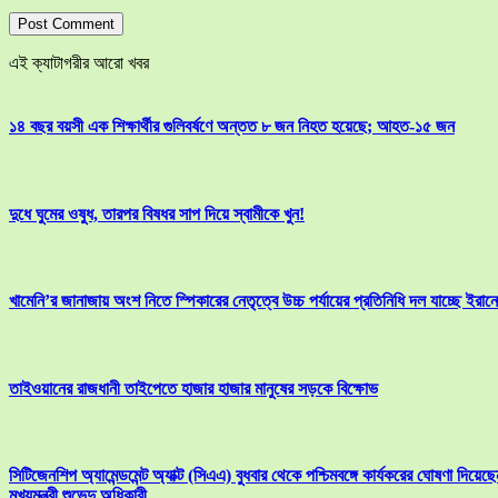
এই ক্যাটাগরীর আরো খবর
১৪ বছর বয়সী এক শিক্ষার্থীর গুলিবর্ষণে অন্তত ৮ জন নিহত হয়েছে; আহত-১৫ জন
দুধে ঘুমের ওষুধ, তারপর বিষধর সাপ দিয়ে স্বামীকে খুন!
খামেনি’র জানাজায় অংশ নিতে স্পিকারের নেতৃত্বে উচ্চ পর্যায়ের প্রতিনিধি দল যাচ্ছে ইরানে
তাইওয়ানের রাজধানী তাইপেতে হাজার হাজার মানুষের সড়কে বিক্ষোভ
সিটিজেনশিপ অ্যামেন্ডমেন্ট অ্যাক্ট (সিএএ) বুধবার থেকে পশ্চিমবঙ্গে কার্যকরের ঘোষণা দিয়েছে
মুখ্যমন্ত্রী শুভেন্দু অধিকারী