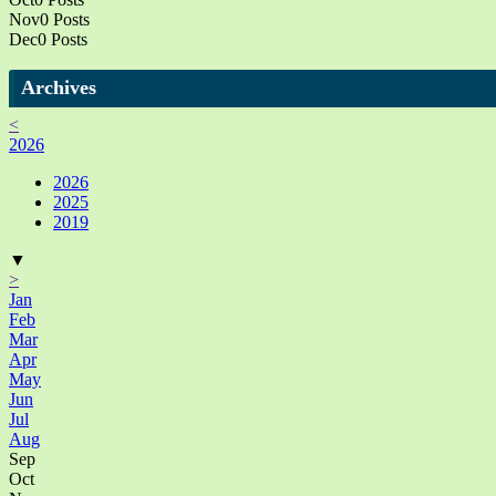
Nov
0
Posts
Dec
0
Posts
Archives
<
2026
2026
2025
2019
▼
>
Jan
Feb
Mar
Apr
May
Jun
Jul
Aug
Sep
Oct