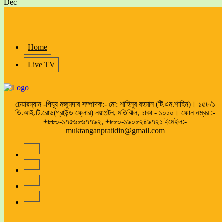
Dec
Home
Live TV
চেয়ারম্যান -পিযূষ মজুমদার সম্পাদক:- মো: শাহিনুর রহমান (টি.এম.শাহিন)। ১৫৮/১
ডি.আই.টি.রোড(গ্রাউন্ড ফ্লোর) নয়াপল্টন, মতিঝিল, ঢাকা - ১০০০। ফোন নম্বর :-
+৮৮০-১৭৫৬৮৬৭৭৯২, +৮৮০-১৯০৮২৪৯৭২১ ইমেইল:-
muktanganpratidin@gmail.com