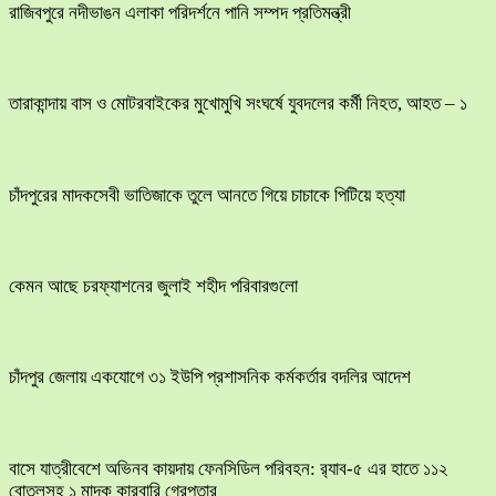
রাজিবপুরে নদীভাঙন এলাকা পরিদর্শনে পানি সম্পদ প্রতিমন্ত্রী
তারাকান্দায় বাস ও মোটরবাইকের মুখোমুখি সংঘর্ষে যুবদলের কর্মী নিহত, আহত – ১
চাঁদপুরের মাদকসেবী ভাতিজাকে তুলে আনতে গিয়ে চাচাকে পিটিয়ে হত্যা
কেমন আছে চরফ্যাশনের জুলাই শহীদ পরিবারগুলো
চাঁদপুর জেলায় একযোগে ৩১ ইউপি প্রশাসনিক কর্মকর্তার বদলির আদেশ
বাসে যাত্রীবেশে অভিনব কায়দায় ফেনসিডিল পরিবহন: র‍্যাব-৫ এর হাতে ১১২
বোতলসহ ১ মাদক কারবারি গ্রেপ্তার