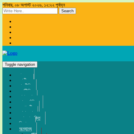
শনিবার, ০৮ অগাস্ট ২০২৬, ১২:২২ পূর্বাহ্ন
Search
Toggle navigation
প্রচ্ছদ
জাতীয়
রাজনীতি
অর্থনীতি
সারা দেশ
আন্তর্জাতিক
সম্পাদকীয়
খেলা-ধুলা
তথ্য-প্রযুক্তি
বিনোদন
অন্যান্য