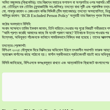
​অমিত মজুমদার (ক্রিকেটার): তার বিরুদ্ধে ম্যাচের ফলাফল বা অগ্রগতির ওপর সরাসরি ব
​মো. তৌহিদুল হক তৌহিদ (ফ্র্যাঞ্চাইজি সহ-মালিক): তদন্তে বাধা সৃষ্টি এবং প্রাসঙ্গিক ত
​মো. লাবলুর রহমান ও রেজওয়ান কবির সিদ্দিকী (টিম ম্যানেজার): তদন্তে অসহযোগিতা, ড
​সামিনুর রহমান: ‘BCB Excluded Person Policy’ অনুযায়ী তার বিরুদ্ধে পৃথক নিষেধাজ্
​কঠোর অবস্থানে বিসিবি:
​সংবাদ সম্মেলনে তামিম ইকবাল জানান, তিনি দায়িত্ব নেওয়ার পর পুরো বিষয়টি গভীরভাবে প
​”আমি প্রশ্ন করেছি আমাদের কাছে কি যথেষ্ট প্রমাণ আছে? ইতিবাচক উত্তর পাওয়ার পর
​উল্লেখ্য, অভিযুক্ত পাঁচজনকে বর্তমানে সাময়িকভাবে নিষিদ্ধ করা হয়েছে। তাদের আত্মপক
​তদন্তের প্রেক্ষাপট:
​বিপিএল ২০২৫ মৌসুমকে ঘিরে ফিক্সিংয়ের অভিযোগ উঠলে তৎকালীন সভাপতি ফারুক আহমেদের নির
অ্যালেক্স মার্শালের কাছে পাঠানো হয়। মার্শাল স্বাধীনভাবে প্রতিবেদনটি যাচাই করে অভিযু
​বিসিবি জানিয়েছে, বিপিএলকে কলঙ্কমুক্ত রাখতে এবং আন্তর্জাতিক ক্রিকেটে বাংলাদেশের