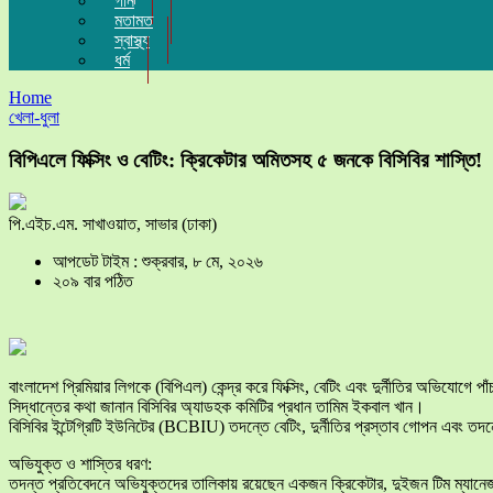
গান
মতামত
স্বাস্থ্য
ধর্ম
Home
খেলা-ধুলা
বিপিএলে ফিক্সিং ও বেটিং: ক্রিকেটার অমিতসহ ৫ জনকে বিসিবির শাস্তি!
পি.এইচ.এম. সাখাওয়াত, সাভার (ঢাকা)
আপডেট টাইম : শুক্রবার, ৮ মে, ২০২৬
২০৯ বার পঠিত
​বাংলাদেশ প্রিমিয়ার লিগকে (বিপিএল) কেন্দ্র করে ফিক্সিং, বেটিং এবং দুর্নীতির অভিযোগে
সিদ্ধান্তের কথা জানান বিসিবির অ্যাডহক কমিটির প্রধান তামিম ইকবাল খান।
​বিসিবির ইন্টেগ্রিটি ইউনিটের (BCBIU) তদন্তে বেটিং, দুর্নীতির প্রস্তাব গোপন এব
​অভিযুক্ত ও শাস্তির ধরণ:
​তদন্ত প্রতিবেদনে অভিযুক্তদের তালিকায় রয়েছেন একজন ক্রিকেটার, দুইজন টিম ম্যানেজ